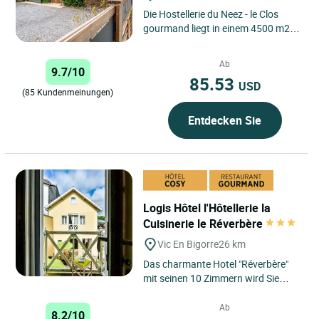
Die Hostellerie du Neez - le Clos
gourmand liegt in einem 4500 m2
großen Park am Ufer eines kleinen
Bergflusses und ist...
Ab
9.7/10
85.53
USD
(85 Kundenmeinungen)
Entdecken Sie
Logis Hôtel l'Hôtellerie la
Cuisinerie le Réverbère
Vic En Bigorre
26 km
Das charmante Hotel "Réverbère"
mit seinen 10 Zimmern wird Sie
durch seine Authentizität, seine
Ruhe und seine besondere...
Ab
8.2/10