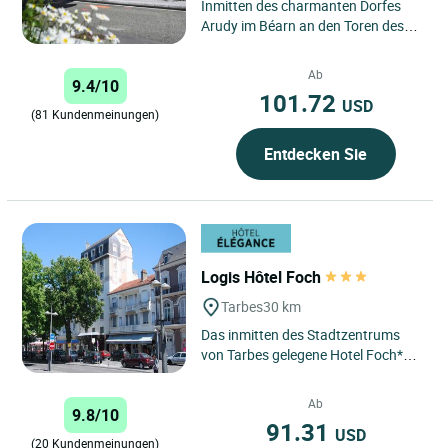
Inmitten des charmanten Dorfes
Arudy im Béarn an den Toren des
Ossau-Tals erwartet Sie ein
gastfreundliches und
Ab
9.4/10
traditionsbewusstes...
101.72
USD
(81 Kundenmeinungen)
Entdecken Sie
Logis Hôtel Foch
Tarbes
30 km
Das inmitten des Stadtzentrums
von Tarbes gelegene Hotel Foch***
empfängt Sie in einem gastlichen,
familiären Ambiente....
Ab
9.8/10
91.31
USD
(20 Kundenmeinungen)