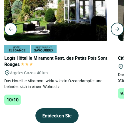
Logis Hôtel le Miramont Rest. des Petits Pois Sont
Cit'H
Rouges
Lo
Argeles Gazost
40 km
Das C
Stadt
Das Hotel Le Miramont wirkt wie ein Ozeandampfer und
befindet sich in einem Wohnsitz...
9.8
10/10
Entdecken Sie