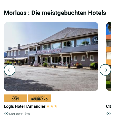
Morlaas : Die meistgebuchten Hotels
Logis Hôtel l'Amandier
Cit'H
Morlaas
1 km
P