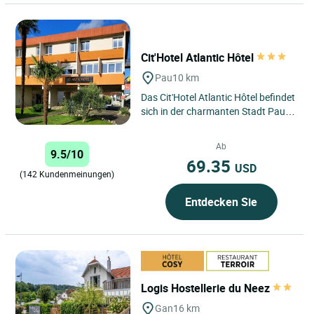
Cit'Hotel Atlantic Hôtel
Pau
10 km
Das Cit'Hotel Atlantic Hôtel befindet
sich in der charmanten Stadt Pau
am Fuße der Pyrenäen und ist dank
seiner strategischen...
Ab
9.5/10
69.35
USD
(142 Kundenmeinungen)
Entdecken Sie
Logis Hostellerie du Neez
Gan
16 km