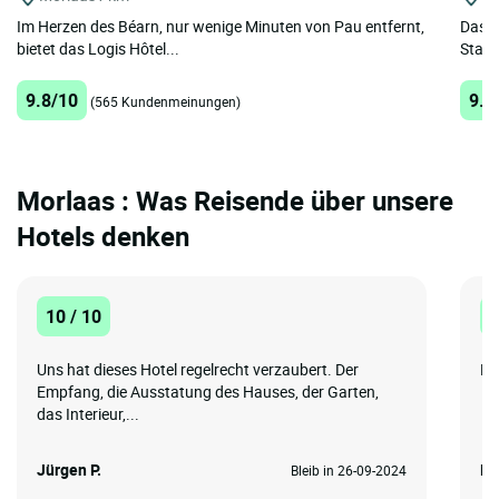
Im Herzen des Béarn, nur wenige Minuten von Pau entfernt,
Das C
bietet das Logis Hôtel...
Stadt
9.8/10
9.5
(565 Kundenmeinungen)
Morlaas : Was Reisende über unsere
Hotels denken
10 / 10
1
Uns hat dieses Hotel regelrecht verzaubert. Der
Ne
Empfang, die Ausstatung des Hauses, der Garten,
das Interieur,...
Jürgen P.
Pe
Bleib in 26-09-2024