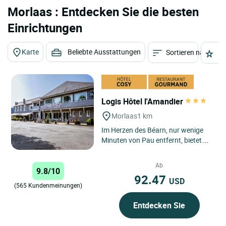
Morlaas : Entdecken Sie die besten
Einrichtungen
Karte
Beliebte Ausstattungen
Sortieren nach
St
Logis Hôtel l'Amandier
Morlaas
1 km
Im Herzen des Béarn, nur wenige
Minuten von Pau entfernt, bietet
das Logis Hôtel l'Amandier in
Morlaàs Reisenden, die...
Ab
9.8/10
92.47
USD
(565 Kundenmeinungen)
Entdecken Sie