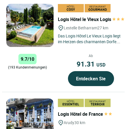
Logis Hôtel le Vieux Logis
Lestelle Betharram
27 km
Das Logis Hôtel Le Vieux Logis liegt
im Herzen des charmanten Dorfes
Lestelle Bétharram und verkörpert
die Essenz der...
Ab
9.7/10
91.31
USD
(193 Kundenmeinungen)
Entdecken Sie
Logis Hôtel de France
Arudy
30 km