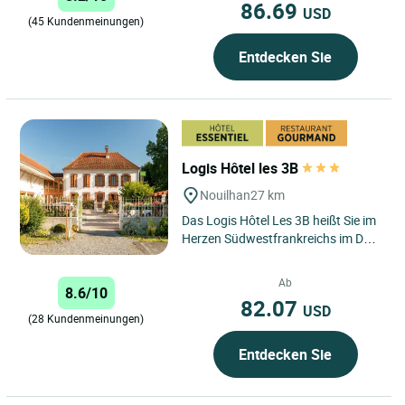
86.69
USD
(45 Kundenmeinungen)
Entdecken Sie
Logis Hôtel les 3B
Nouilhan
27 km
Das Logis Hôtel Les 3B heißt Sie im
Herzen Südwestfrankreichs im Dorf
Nouilhan willkommen, in der Nähe
von Tarbes, Maubourguet...
Ab
8.6/10
82.07
USD
(28 Kundenmeinungen)
Entdecken Sie