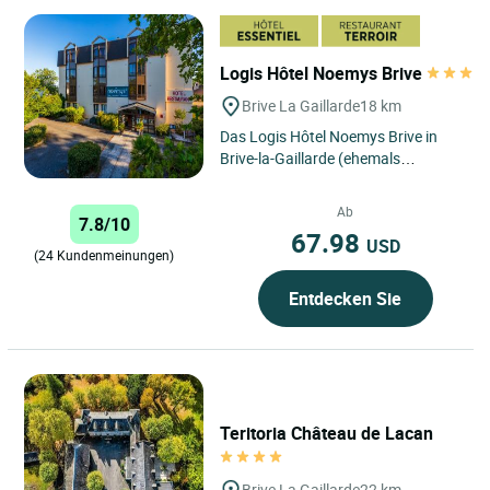
Logis Hôtel Noemys Brive
Brive La Gaillarde
18 km
Das Logis Hôtel Noemys Brive in
Brive-la-Gaillarde (ehemals
Teinchurier Hotel) profitiert von
einer idealen Lage. In
Ab
7.8/10
unmittelbarer...
67.98
USD
(24 Kundenmeinungen)
Entdecken Sie
Teritoria Château de Lacan
Brive La Gaillarde
22 km