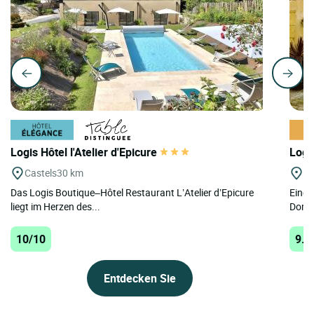
Logis Hôtel l'Atelier d'Epicure
Logi
Castels
30 km
Be
Das Logis Boutique–Hôtel Restaurant L’Atelier d’Epicure
Einge
liegt im Herzen des...
Dorfe
10/10
9.9
Entdecken Sie