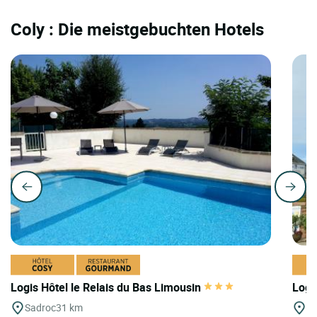
Coly : Die meistgebuchten Hotels
Logis Hôtel le Relais du Bas Limousin
Logi
Sadroc
31 km
M