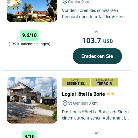
Cublac
9 km
Vor den Toren des schwarzen
Périgord über dem Tal der Vézère
empfängt das Hotel-Restaurant
Les Collines seine Gäste...
Ab
9.6/10
103.7
USD
(139 Kundenmeinungen)
Entdecken Sie
Logis Hôtel la Borie
St Genies
10 km
Das Logis Hôtel La Borie lädt Sie zu
einem authentischen Aufenthalt im
Herzen des Périgord ein. Das 2-
Sterne-Hotel in...
Ab
9/10