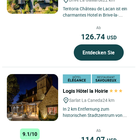
Teritoria Château de Lacan ist ein
charmantes Hotel in Brive-la-
Gaillarde, Nouvelle-Aquitaine,
eingebettet in einen bewaldeten...
Ab
126.74
USD
Entdecken Sie
Logis Hôtel la Hoirie
Sarlat La Caneda
24 km
In 2 km Entfernung zum
historischen Stadtzentrum von
Sarlat empfängt Sie das „La Hoirie“,
ein ehemaliger Jagdpavillon...
Ab
9.1/10
114.07