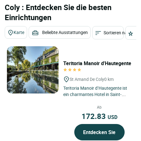
Coly : Entdecken Sie die besten
Einrichtungen
Karte
Beliebte Ausstattungen
Sortieren nach
St
Teritoria Manoir d'Hautegente
St Amand De Coly
0 km
Teritoria Manoir d’Hautegente ist
ein charmantes Hotel in Saint-
Amand-de-Coly in der Dordogne,
Region Nouvelle-Aquitaine,...
Ab
172.83
USD
Entdecken Sie