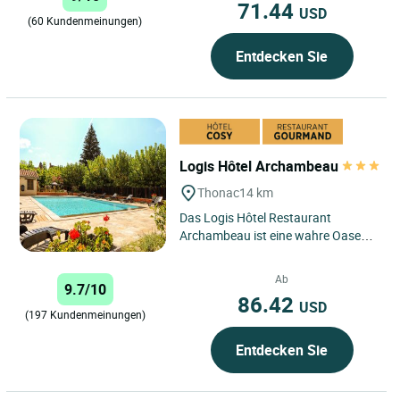
71.44
USD
(60 Kundenmeinungen)
Entdecken Sie
Logis Hôtel Archambeau
Thonac
14 km
Das Logis Hôtel Restaurant
Archambeau ist eine wahre Oase
der Ruhe und von April bis Oktober
sieben Tage die Woche geöffnet....
Ab
9.7/10
86.42
USD
(197 Kundenmeinungen)
Entdecken Sie