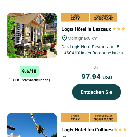
Logis Hôtel le Lascaux
Montignac
8 km
Das Logis Hotel Restaurant LE
LASCAUX in der Dordogne ist eine
Oase der Ruhe, weniger als eine
Stunde von Périgueux und...
Ab
9.6/10
97.94
USD
(131 Kundenmeinungen)
Entdecken Sie
Logis Hôtel les Collines