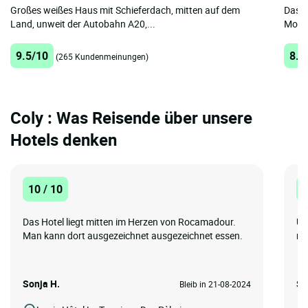
Großes weißes Haus mit Schieferdach, mitten auf dem
Das L
Land, unweit der Autobahn A20,...
Momen
9.5/10
8.8
(265 Kundenmeinungen)
Coly : Was Reisende über unsere
Hotels denken
10 / 10
1
Das Hotel liegt mitten im Herzen von Rocamadour.
Un
Man kann dort ausgezeichnet ausgezeichnet essen.
re
Sonja H.
Sc
Bleib in 21-08-2024