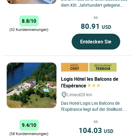
dem XIII. Jahrhundert gelegene
Postrelaisstation empfängt Sie zur
Verkostung ihrer...
Ab
8.8/10
80.91
USD
(52 Kundenmeinungen)
Entdecken Sie
Logis Hôtel les Balcons de
l'Espérance
Limeuil
28 km
Das Hotel Logis Les Balcons de
l'Espérance liegt auf der Steilküste
des Limeuil-Cingle, im Herzen des
Périgord Noir mit...
Ab
9.4/10
104.03
USD
(58 Kundenmeinungen)