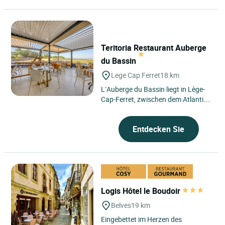
Teritoria Restaurant Auberge
du Bassin
Lege Cap Ferret
18 km
L’Auberge du Bassin liegt in Lège-
Cap-Ferret, zwischen dem Atlantik
und dem Becken von Arcachon,
nahe Bordeaux, in einer...
Entdecken Sie
Logis Hôtel le Boudoir
Belves
19 km
Eingebettet im Herzen des