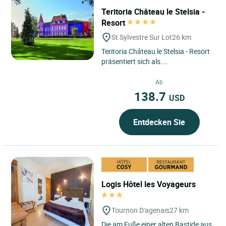
Teritoria Château le Stelsia -
Resort
St Sylvestre Sur Lot
26 km
Teritoria Château le Stelsia - Resort
präsentiert sich als
außergewöhnlicher Rückzugsort in
Saint Sylvestre sur Lot...
Ab
138.7
USD
Entdecken Sie
Logis Hôtel les Voyageurs
Tournon D'agenais
27 km
Die am Fuße einer alten Bastide aus