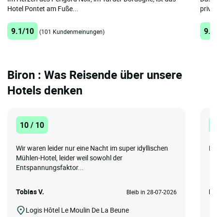
Hotel Pontet am Fuße...
privil
9.1/10
9.5
(101 Kundenmeinungen)
Biron : Was Reisende über unsere
Hotels denken
10 / 10
8
Wir waren leider nur eine Nacht im super idyllischen
Fr
Mühlen-Hotel, leider weil sowohl der
Entspannungsfaktor...
Tobias V.
He
Bleib in 28-07-2026
Logis Hôtel Le Moulin De La Beune