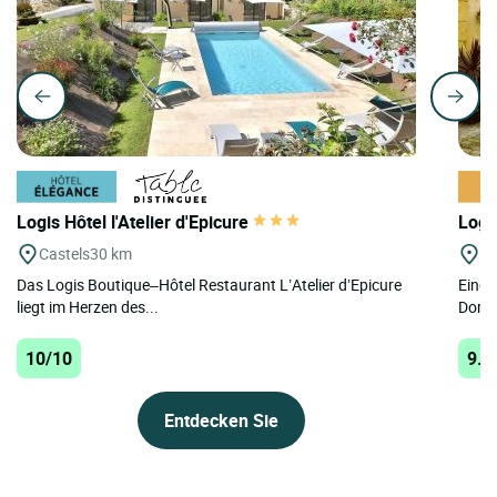
Logis Hôtel l'Atelier d'Epicure
Logi
Castels
30 km
Be
Das Logis Boutique–Hôtel Restaurant L’Atelier d’Epicure
Einge
liegt im Herzen des...
Dorfe
10/10
9.9
Entdecken Sie