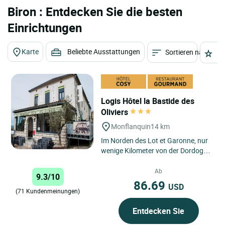
Biron : Entdecken Sie die besten
Einrichtungen
Karte
Beliebte Ausstattungen
Sortieren nach
St
Logis Hôtel la Bastide des
Oliviers
Monflanquin
14 km
Im Norden des Lot et Garonne, nur
wenige Kilometer von der Dordogne
entfernt und inmitten der Bastei
von Monflanquin erwartet...
Ab
9.3/10
86.69
USD
(71 Kundenmeinungen)
Entdecken Sie