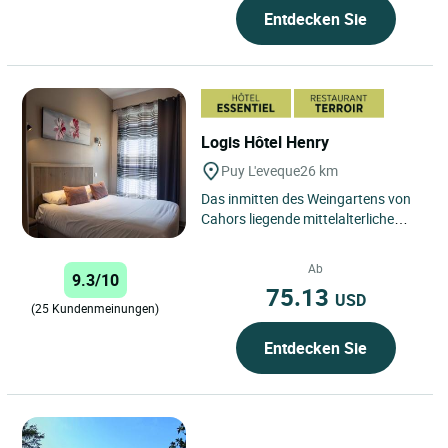
Entdecken Sie
Logis Hôtel Henry
Puy L'eveque
26 km
Das inmitten des Weingartens von
Cahors liegende mittelalterliche
Dorf Puy L'Évêque steht an 3. Stelle
der bedeutendsten...
Ab
9.3/10
75.13
USD
(25 Kundenmeinungen)
Entdecken Sie