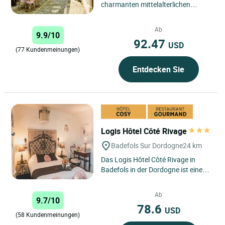
charmanten mittelalterlichen
Dorfes Belvès bietet das Logis Hôtel
Le Boudoir einen ruhigen
Ab
9.9/10
Rückzugsort...
92.47
USD
(77 Kundenmeinungen)
Entdecken Sie
Logis Hôtel Côté Rivage
Badefols Sur Dordogne
24 km
Das Logis Hôtel Côté Rivage in
Badefols in der Dordogne ist eine
wahre Perle zwischen dem Périgord
Noir und dem Périgord...
Ab
9.7/10
78.6
USD
(58 Kundenmeinungen)