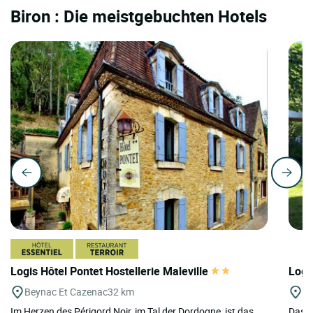
Biron : Die meistgebuchten Hotels
Logis Hôtel Pontet Hostellerie Maleville
Logi
Beynac Et Cazenac
32 km
Le
Im Herzen des Périgord Noir, im Tal der Dordogne, ist das
Das L