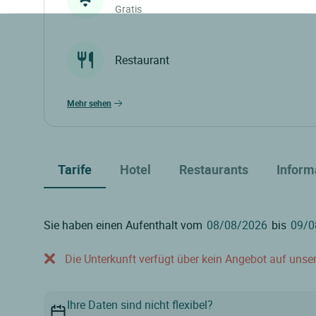
Gratis
Restaurant
mehr sehen
Tarife
Hotel
Restaurants
Inform
Sie haben einen Aufenthalt vom
bis
Die Unterkunft verfügt über kein Angebot auf unser
Ihre Daten sind nicht flexibel?