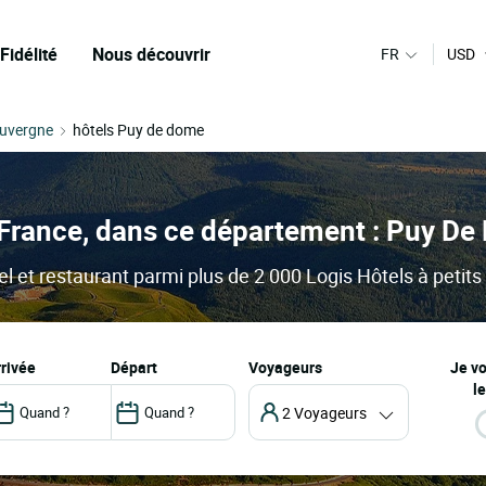
Fidélité
Nous découvrir
FR
USD
Auvergne
hôtels Puy de dome
 France, dans ce département : Puy D
 et restaurant parmi plus de 2 000 Logis Hôtels à petits 
arrivée
départ
Voyageurs
Je v
le
2 Voyageurs