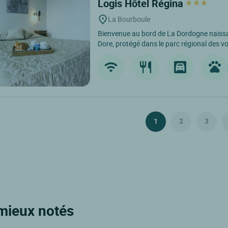
Logis Hôtel Régina
La Bourboule
Bienvenue au bord de La Dordogne naissa
Dore, protégé dans le parc régional des v
1
2
3
 mieux notés