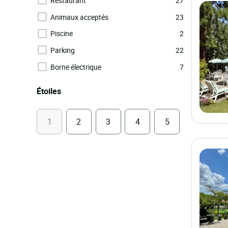
Restaurant
27
Animaux acceptés
23
Piscine
2
Parking
22
Borne électrique
7
Étoiles
1
2
3
4
5