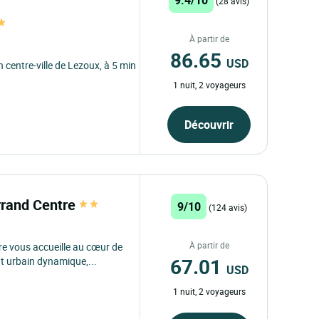
(28 avis)
À partir de
86.65
USD
 centre-ville de Lezoux, à 5 min
1 nuit, 2 voyageurs
Découvrir
errand Centre
9/10
(124 avis)
À partir de
re vous accueille au cœur de
67.01
 urbain dynamique,...
USD
1 nuit, 2 voyageurs