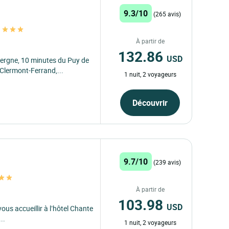
9.3/10
(265 avis)
t
À partir de
132.86
USD
vergne, 10 minutes du Puy de
Clermont-Ferrand,...
1 nuit, 2 voyageurs
Découvrir
9.7/10
(239 avis)
À partir de
103.98
USD
us accueillir à l’hôtel Chante
..
1 nuit, 2 voyageurs