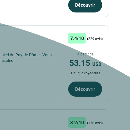
Découvrir
7.4/10
(229 avis)
À partir de
u pied du Puy-de-Dôme ! Vous
53.15
 écoles...
USD
1 nuit, 2 voyageurs
Découvrir
8.2/10
(130 avis)