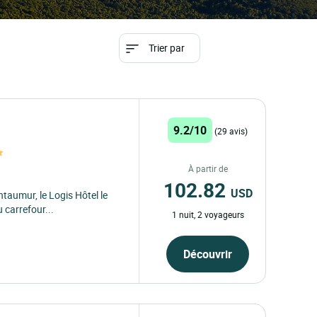
Trier par
9.2/10
(29 avis)
À partir de
102.82
USD
taumur, le Logis Hôtel le
 carrefour...
1 nuit, 2 voyageurs
Découvrir