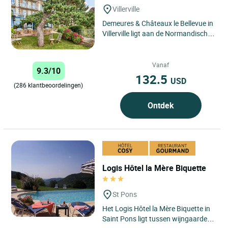
Villerville
Demeures & Châteaux le Bellevue in
Villerville ligt aan de Normandische
kust en biedt een uitzonderlijke
omgeving voor een...
Vanaf
9.3/10
132.5
USD
(286 klantbeoordelingen)
Ontdek
Logis Hôtel la Mère Biquette
St Pons
Het Logis Hôtel la Mère Biquette in
Saint Pons ligt tussen wijngaarden