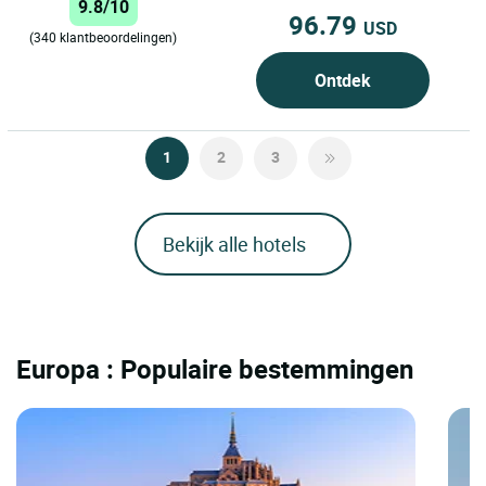
9.8/10
96.79
USD
(340 klantbeoordelingen)
Ontdek
1
2
3
Bekijk alle hotels
Europa : Populaire bestemmingen