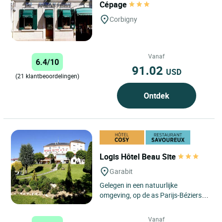
Cépage
Corbigny
Vanaf
6.4/10
91.02
USD
(21 klantbeoordelingen)
Ontdek
Logis Hôtel Beau Site
Garabit
Gelegen in een natuurlijke
omgeving, op de as Parijs-Béziers,
vlak bij Saint-Flour, is het Logis
Hôtel Beau Site een ware...
Vanaf