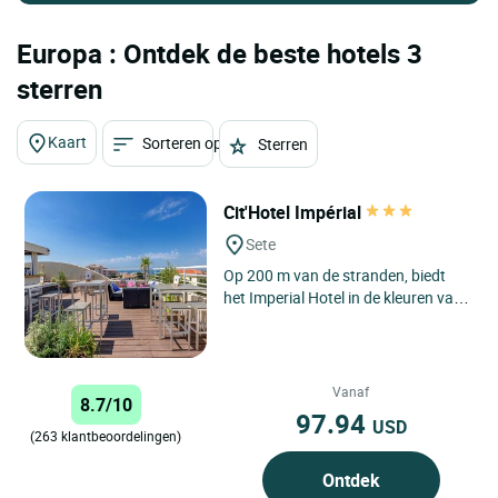
Europa : Ontdek de beste hotels 3
sterren
Kaart
Sorteren op
Sterren
Cit'Hotel Impérial
Sete
Op 200 m van de stranden, biedt
het Imperial Hotel in de kleuren van
de stad Sète 44 kamers waarvan
sommige met balkon en...
Vanaf
8.7/10
97.94
USD
(263 klantbeoordelingen)
Ontdek