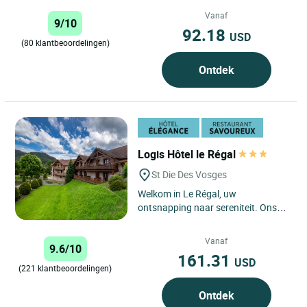
en kastanjebomen, op een hoogte
van 500 meter in...
Vanaf
9/10
92.18
USD
(80 klantbeoordelingen)
Ontdek
Logis Hôtel le Régal
St Die Des Vosges
Welkom in Le Régal, uw
ontsnapping naar sereniteit. Ons
hotel, een familiebedrijf in het hart
van de natuur, wordt omringd...
Vanaf
9.6/10
161.31
USD
(221 klantbeoordelingen)
Ontdek