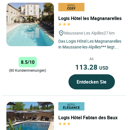
Logis Hôtel les Magnanarelles
Maussane Les Alpilles
27 km
Das Logis Hôtel Les Magnanarelles
in Maussane-les-Alpilles*** liegt
ideal im Herzen des malerischen
Dorfes Maussane-les-Alpilles...
Ab
8.5/10
113.28
USD
(80 Kundenmeinungen)
Entdecken Sie
Logis Hôtel Fabian des Baux