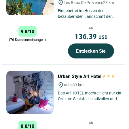
Les Baux De Provence
28 km
Eingebettet im Herzen der
bezaubernden Landschaft der
Provence, in einem der schönsten
Dörfer Frankreichs, lädt Sie das...
Ab
9.8/10
136.39
USD
(76 Kundenmeinungen)
Entdecken Sie
Urban Style Arl Hôtel
Arles
33 km
Das Arl HÔTEL möchte nicht nur ein
Ort zum Schlafen in stilvollen und
erschwinglichen Zimmern sein,
sondern auch ein Ort...
Ab
8.8/10