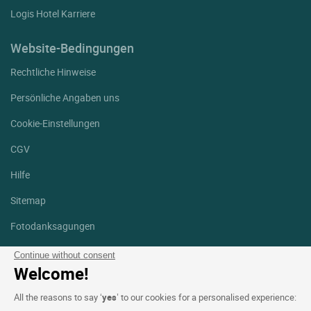
Logis Hotel Karriere
Website-Bedingungen
Rechtliche Hinweise
Persönliche Angaben uns
Cookie-Einstellungen
CGV
Hilfe
Sitemap
Fotodanksagungen
Folgen Sie uns
Continue without consent
Welcome!
Facebook
Instagram
All the reasons to say ‘
yes
’ to our cookies for a personalised experience:
Linkedin