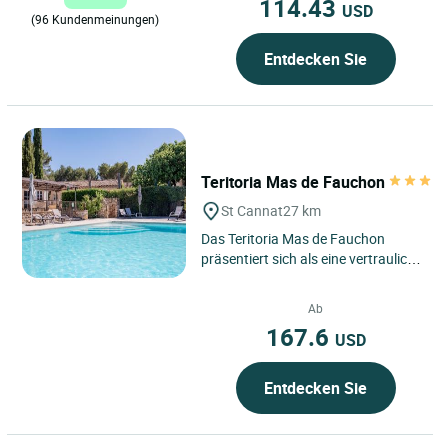
114.43
USD
(96 Kundenmeinungen)
Entdecken Sie
Teritoria Mas de Fauchon
St Cannat
27 km
Das Teritoria Mas de Fauchon
präsentiert sich als eine vertrauliche
Adresse in Saint-Cannat, im Herzen
der Provence, zwischen...
Ab
167.6
USD
Entdecken Sie