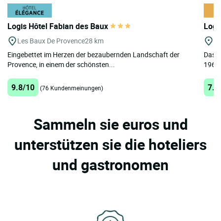
Logis Hôtel Fabian des Baux
Logi
Les Baux De Provence
28 km
Bo
Eingebettet im Herzen der bezaubernden Landschaft der
Das L
Provence, in einem der schönsten...
1967 
9.8/10
7.1
(76 Kundenmeinungen)
Sammeln sie euros und
unterstützen sie die hoteliers
und gastronomen