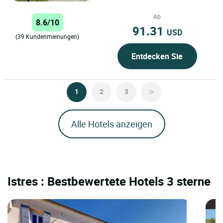
lebt sie. Keine Pappversprechen
oder vorgefertigten Phrasen wie...
Ab
8.6/10
91.31
USD
(39 Kundenmeinungen)
Entdecken Sie
1
2
3
Alle Hotels anzeigen
Istres : Bestbewertete Hotels 3 sterne