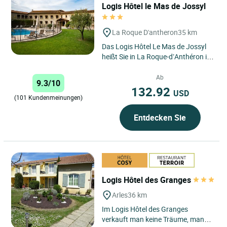
Logis Hôtel le Mas de Jossyl
La Roque D'antheron
35 km
Das Logis Hôtel Le Mas de Jossyl
heißt Sie in La Roque-d’Anthéron im
Herzen des Départements Bouches-
du-Rhône willkommen...
Ab
9.3/10
132.92
USD
(101 Kundenmeinungen)
Entdecken Sie
Logis Hôtel des Granges
Arles
36 km
Im Logis Hôtel des Granges
verkauft man keine Träume, man