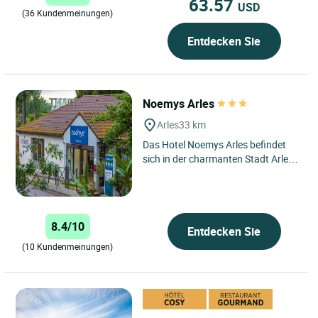
63.57
USD
(36 Kundenmeinungen)
Entdecken Sie
Noemys Arles
Arles
33 km
Das Hotel Noemys Arles befindet
sich in der charmanten Stadt Arles
in Südfrankreich und genießt eine
strategische Lage...
8.4/10
Entdecken Sie
(10 Kundenmeinungen)