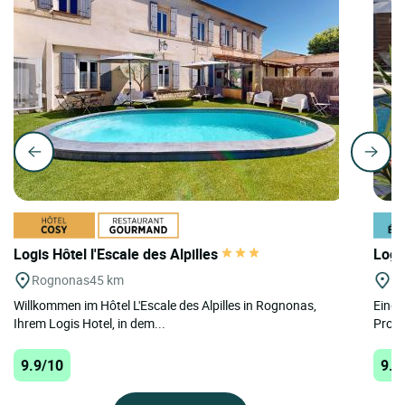
Logis Hôtel l'Escale des Alpilles
Logi
Rognonas
45 km
Le
Willkommen im Hôtel L'Escale des Alpilles in Rognonas,
Einge
Ihrem Logis Hotel, in dem...
Prove
9.9/10
9.8