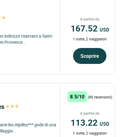
A partire da
167.52
USD
n indirizzo riservato a Saint-
1 notte, 2 viaggiatori
en-Provence...
Scoprire
8.5/10
(80 recensioni)
les
A partire da
113.22
USD
ne-les-Alpilles*** gode di una
llaggio...
1 notte, 2 viaggiatori