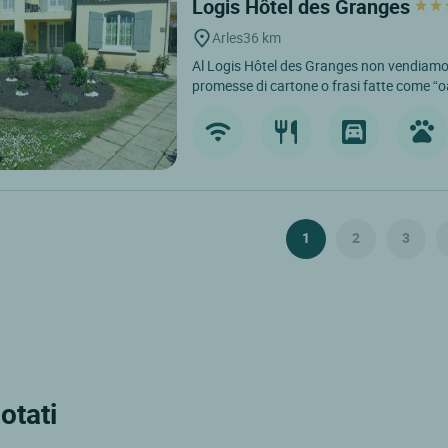
Logis Hôtel des Granges
Arles
36 km
Al Logis Hôtel des Granges non vendiamo s
promesse di cartone o frasi fatte come “oa
1
2
3
uotati