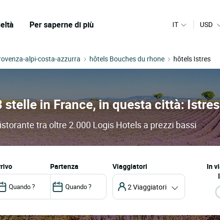
eltà
Per saperne di più
IT
USD
rovenza-alpi-costa-azzurra
hôtels Bouches du rhone
hôtels Istres
 stelle in France, in questa città: Istres
 ristorante tra oltre 2.000 Logis Hotels a prezzi bassi
arrivo
partenza
Viaggiatori
In v
2 Viaggiatori