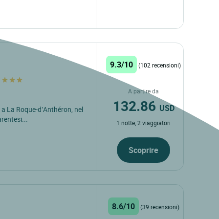
9.3/10
(102 recensioni)
l
A partire da
132.86
USD
e a La Roque-d’Anthéron, nel
rentesi...
1 notte, 2 viaggiatori
Scoprire
8.6/10
(39 recensioni)