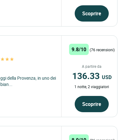
Scoprire
9.8/10
(76 recensioni)
x
A partire da
136.33
USD
ggi della Provenza, in uno dei
abian...
1 notte, 2 viaggiatori
Scoprire
8.9/10