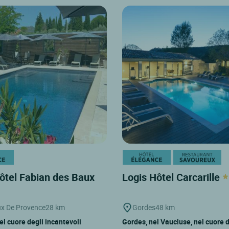
ôtel Fabian des Baux
Logis Hôtel Carcarille
x De Provence
28 km
Gordes
48 km
l cuore degli incantevoli
Gordes, nel Vaucluse, nel cuore d