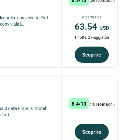
(36 recensioni)
A partire da
ganti e convenienti, l'Arl
63.54
onvivialità...
USD
1 notte, 2 viaggiatori
Scoprire
8.4/10
(10 recensioni)
 sud della Francia, l'hotel
tutti...
Scoprire