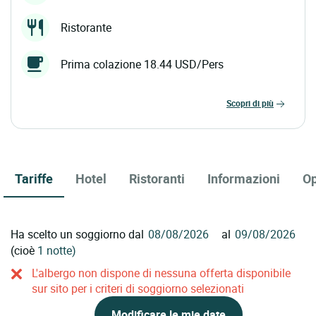
Ristorante
Prima colazione 18.44 USD/Pers
scopri di più
Tariffe
Hotel
Ristoranti
Informazioni
Op
Ha scelto un soggiorno dal
al
(cioè
1 notte)
L'albergo non dispone di nessuna offerta disponibile
sur sito per i criteri di soggiorno selezionati
Modificare le mie date