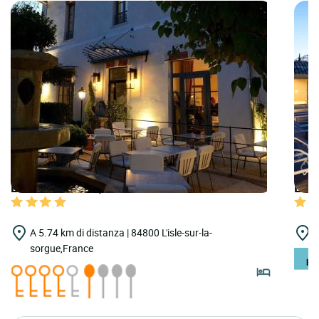
LOGIS HOTELS | Teritoria Grand Hôtel Henri
LOGI
A 5.74 km di distanza | 84800 L'isle-sur-la-
A
sorgue,France