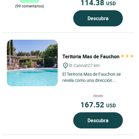
114.38
USD
(99 comentarios)
Descubra
Teritoria Mas de Fauchon
St Cannat
27 km
El Teritoria Mas de Fauchon se
revela como una dirección
confidencial en Saint-Cannat, en el
corazón de la Provenza, entre...
desde
167.52
USD
Descubra