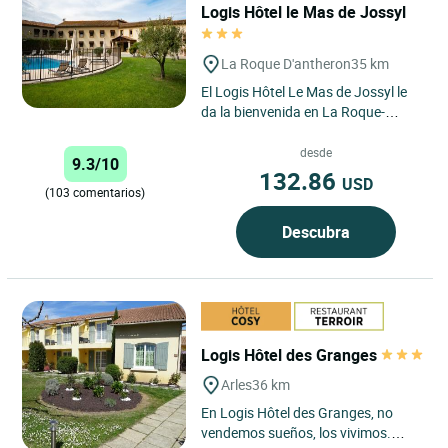
Logis Hôtel le Mas de Jossyl
La Roque D'antheron
35 km
El Logis Hôtel Le Mas de Jossyl le
da la bienvenida en La Roque-
d’Anthéron, en el corazón de
Bouches-du-Rhône, para...
desde
9.3/10
132.86
USD
(103 comentarios)
Descubra
Logis Hôtel des Granges
Arles
36 km
En Logis Hôtel des Granges, no
vendemos sueños, los vivimos.