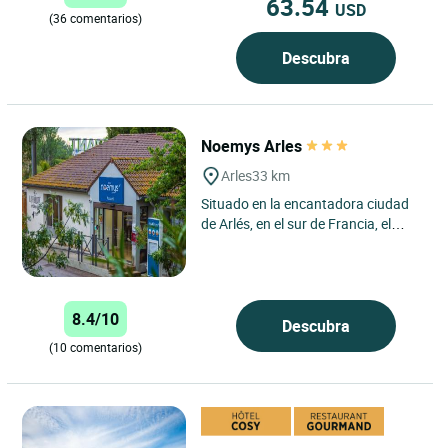
63.54
USD
(36 comentarios)
Descubra
Noemys Arles
Arles
33 km
Situado en la encantadora ciudad
de Arlés, en el sur de Francia, el
hotel Noemys Arlés goza de una
ubicación estratégica...
8.4/10
Descubra
(10 comentarios)