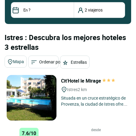
Istres : Descubra los mejores hoteles
3 estrellas
Mapa
Ordenar por
Estrellas
Cit'Hotel le Mirage
Istres
2 km
Situada en un cruce estratégico de
Provenza, la ciudad de Istres ofrece
un acceso privilegiado a las
maravillas de la región....
desde
7.6/10