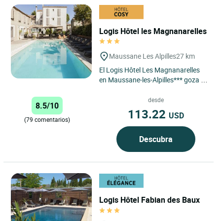
Logis Hôtel les Magnanarelles
Maussane Les Alpilles
27 km
El Logis Hôtel Les Magnanarelles
en Maussane-les-Alpilles*** goza de
una ubicación ideal en el corazón
del pintoresco...
desde
8.5/10
113.22
USD
(79 comentarios)
Descubra
Logis Hôtel Fabian des Baux