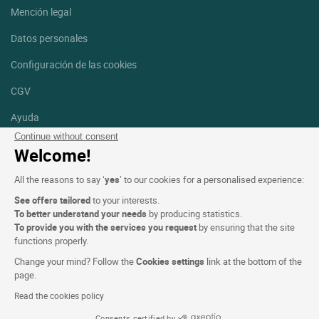
Mención legal
Datos personales
Configuración de las cookies
CGV
Ayuda
Continue without consent
Mapa del sitio
Welcome!
Créditos
All the reasons to say ‘
yes
’ to our cookies for a personalised experience:
fotografías
See offers tailored
to your interests.
Síguenos
To better understand your needs
by producing statistics.
To provide you with the services you request
by ensuring that the site
Facebook
Instagram
functions properly.
Change your mind? Follow the
Cookies settings
link at the bottom of the
Linkedin
page.
Read the cookies policy
Consents certified by