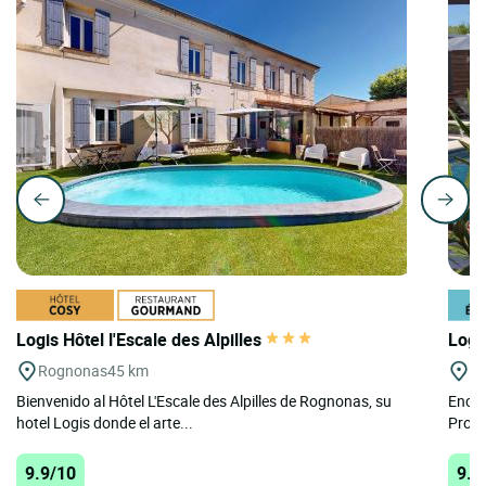
Logis Hôtel l'Escale des Alpilles
Logi
Rognonas
45 km
Le
Bienvenido al Hôtel L'Escale des Alpilles de Rognonas, su
Encla
hotel Logis donde el arte...
Prove
9.9/10
9.8