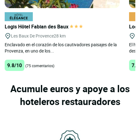
Logis Hôtel Fabian des Baux
Logi
Les Baux De Provence
28 km
Bo
Enclavado en el corazón de los cautivadores paisajes de la
El ho
Provenza, en uno de los...
desde
9.8/10
7.1
(75 comentarios)
Acumule euros y apoye a los
hoteleros restauradores