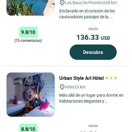
Les Baux De Provence
28 km
Enclavado en el corazón de los
cautivadores paisajes de la
Provenza, en uno de los pueblos
más bellos de Francia, el Logis...
desde
9.8/10
136.33
USD
(75 comentarios)
Descubra
Urban Style Arl Hôtel
Arles
33 km
Más allá de un lugar para dormir en
habitaciones elegantes y
asequibles, el Arl HÔTEL pretende
ser un lugar de intercambio,...
desde
8.8/10