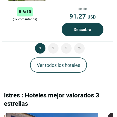
Nada de promesas de cartón piedra
ni frases hechas como «remanso...
desde
8.6/10
91.27
USD
(39 comentarios)
Descubra
1
2
3
Ver todos los hoteles
Istres : Hoteles mejor valorados 3
estrellas