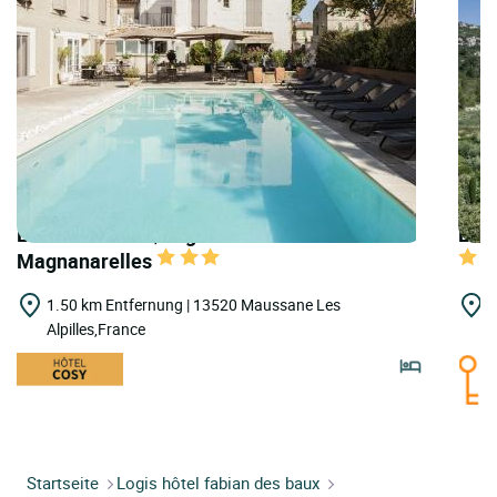
LOGIS HOTELS | Logis Hôtel les
LOGI
Magnanarelles
1.50 km Entfernung | 13520 Maussane Les
2
Alpilles,France
p
Startseite
Logis hôtel fabian des baux