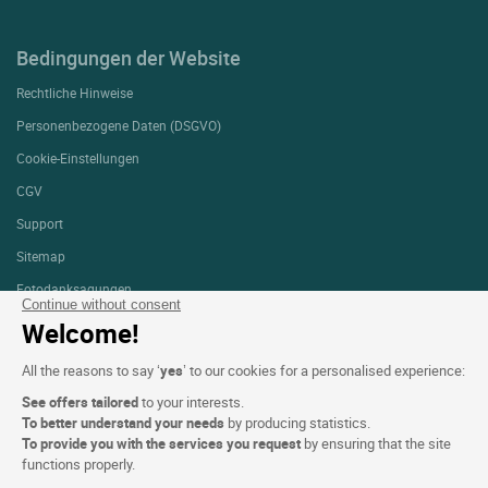
Bedingungen der Website
Rechtliche Hinweise
Personenbezogene Daten (DSGVO)
Cookie-Einstellungen
CGV
Support
Sitemap
Fotodanksagungen
Continue without consent
Welcome!
FOLGEN SIE UNS
All the reasons to say ‘
yes
’ to our cookies for a personalised experience:
See offers tailored
to your interests.
To better understand your needs
by producing statistics.
To provide you with the services you request
by ensuring that the site
functions properly.
Logis copyright © 2026 Alle Rechte vorbehalten realisiert von
SIWAY