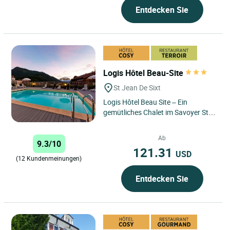
Entdecken Sie
Logis Hôtel Beau-Site
St Jean De Sixt
Logis Hôtel Beau Site – Ein
gemütliches Chalet im Savoyer Stil
im Herzen des Aravis-Massivs,
ideal, um Entspannung, Wellness,...
Ab
9.3/10
121.31
USD
(12 Kundenmeinungen)
Entdecken Sie