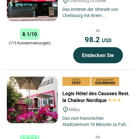
Cherbourg Octeville
Das inmitten der Altstadt von
Cherbourg mit ihrem
wunderschönen Jachthafen
gelegene Hotel „La Régence“ stellt
Ab
8.1/10
einen...
98.2
USD
(115 Kundenmeinungen)
Entdecken Sie
Logis Hôtel des Causses Rest.
la Chaleur Nordique
Millau
Das vom historischen
Stadtzentrum 10 Minuten zu Fuß
entfernte, charmante Hotel des
Causses bietet 18 völlig
Ab