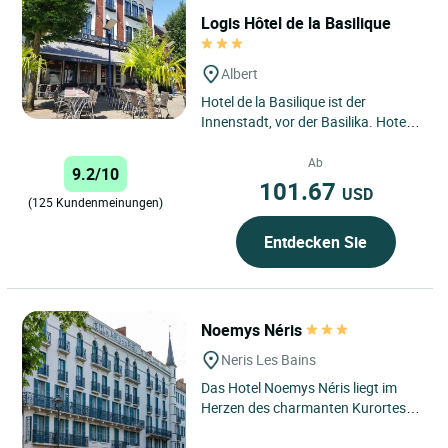
Logis Hôtel de la Basilique
Albert
Hotel de la Basilique ist der
Innenstadt, vor der Basilika. Hotel
de la Basilique verfügt über 10
Zimmer. 25 Minuten von...
Ab
9.2/10
101.67
USD
(125 Kundenmeinungen)
Entdecken Sie
Noemys Néris
Neris Les Bains
Das Hotel Noemys Néris liegt im
Herzen des charmanten Kurortes
Néris-les-Bains in der Auvergne,
einer Region, die für...