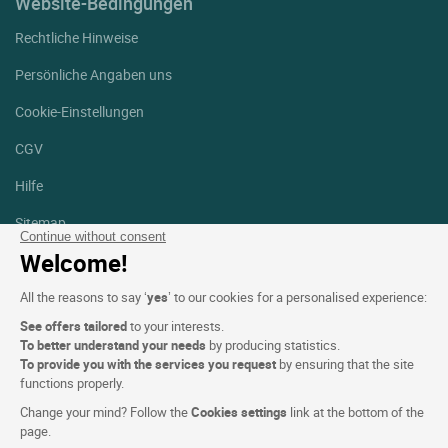
Website-Bedingungen
Rechtliche Hinweise
Persönliche Angaben uns
Cookie-Einstellungen
CGV
Hilfe
Sitemap
Continue without consent
Welcome!
Fotodanksagungen
All the reasons to say ‘
yes
’ to our cookies for a personalised experience:
Folgen Sie uns
Facebook
Instagram
See offers tailored
to your interests.
To better understand your needs
by producing statistics.
To provide you with the services you request
by ensuring that the site
Linkedin
functions properly.
Change your mind? Follow the
Cookies settings
link at the bottom of the
page.