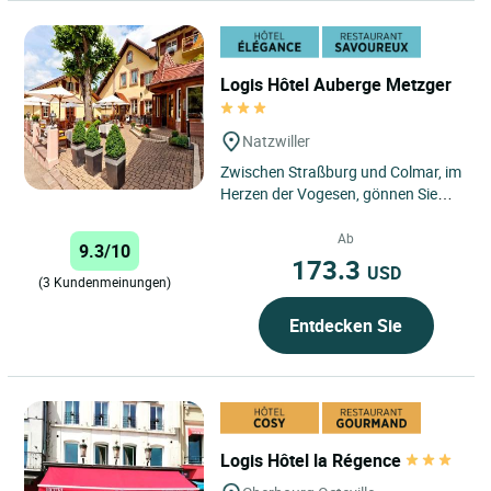
Logis Hôtel Auberge Metzger
Natzwiller
Zwischen Straßburg und Colmar, im
Herzen der Vogesen, gönnen Sie
sich eine charmante Auszeit im 3-
Sterne-Hotel Auberge...
Ab
9.3/10
173.3
USD
(3 Kundenmeinungen)
Entdecken Sie
Logis Hôtel la Régence