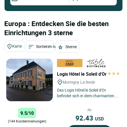
Europa : Entdecken Sie die besten
Einrichtungen 3 sterne
Karte
Sortieren nach
Sterne
Logis Hôtel le Soleil d'Or
Montigny La Resle
Das Logis Hôtel le Soleil d'Or
befindet sich in dem charmanten
Dorf Montigny la Resle und ist eine
wahre Oase der Ruhe,...
Ab
9.5/10
92.43
USD
(144 Kundenmeinungen)