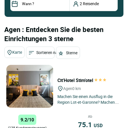
Agen : Entdecken Sie die besten
Einrichtungen 3 sterne
Karte
Sortieren nach
Sterne
Cit'Hotel Stim'otel
Agen
0 km
Machen Sie einen Ausflug in die
Region Lot-et-Garonne? Machen
Sie eine Pause in Agen, der
Hauptstadt der Region, und
Ab
9.2/10
buchen...
75.1
USD
(138 Kundenmeinungen)