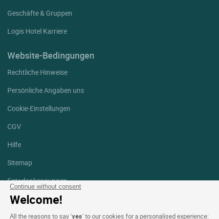
Geschäfte & Gruppen
Logis Hotel Karriere
Website-Bedingungen
Rechtliche Hinweise
Persönliche Angaben uns
Cookie-Einstellungen
CGV
Hilfe
Sitemap
Fotodanksagungen
Continue without consent
Welcome!
Folgen Sie uns
Facebook
Instagram
All the reasons to say ‘
yes
’ to our cookies for a personalised experience: