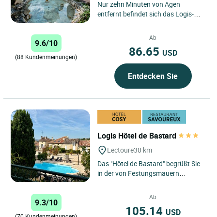
Nur zehn Minuten von Agen
entfernt befindet sich das Logis-
Hotel Le Prince Noir im Manoir de
Menjoulan, einem
Ab
9.6/10
charakteristischen...
86.65
USD
(88 Kundenmeinungen)
Entdecken Sie
Logis Hôtel de Bastard
Lectoure
30 km
Das "Hôtel de Bastard" begrüßt Sie
in der von Festungsmauern
umgebenen Thermalstadt und
gleichzeitigen Kunst- und
Ab
9.3/10
Geschichtsstadt...
105.14
USD
(70 Kundenmeinungen)