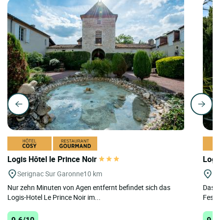
Logis Hôtel le Prince Noir
Logi
Serignac Sur Garonne
10 km
Le
Nur zehn Minuten von Agen entfernt befindet sich das
Das "
Logis-Hotel Le Prince Noir im...
Fest