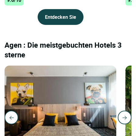
9.6/10
9.3
Entdecken Sie
Agen : Die meistgebuchten Hotels 3
sterne