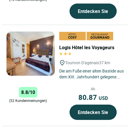
Entdecken Sie
Logis Hôtel les Voyageurs
Tournon D'agenais
37 km
Die am Fuße einer alten Bastide aus
dem XIII. Jahrhundert gelegene
Postrelaisstation empfängt Sie zur
Verkostung ihrer...
Ab
8.8/10
80.87
USD
(52 Kundenmeinungen)
Entdecken Sie