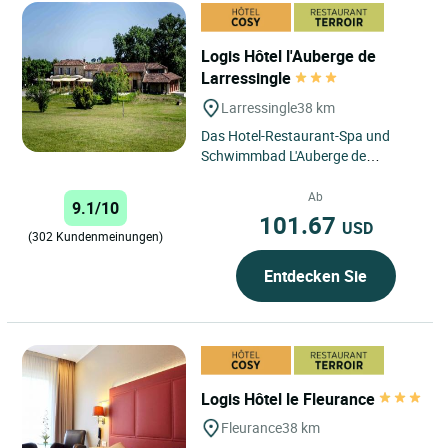
Logis Hôtel l'Auberge de
Larressingle
Larressingle
38 km
Das Hotel-Restaurant-Spa und
Schwimmbad L'Auberge de
Larressingle befindet sich in einer
außergewöhnlichen Umgebung
Ab
9.1/10
am...
101.67
USD
(302 Kundenmeinungen)
Entdecken Sie
Logis Hôtel le Fleurance
Fleurance
38 km