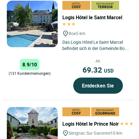
Logis Hôtel le Saint Marcel
Boe
5 km
Das Logis Hôtel Le Saint Marcel
befindet sich in der Gemeinde Boé,
nur 6 Kilometer von Agen entfernt.
Ideal gelegen auf...
Ab
8.9/10
69.32
USD
(131 Kundenmeinungen)
Entdecken Sie
Logis Hôtel le Prince Noir
Serignac Sur Garonne
10 km