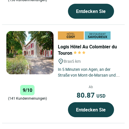
Entdecken Sie
Logis Hôtel Au Colombier du
Touron
Brax
5 km
In 5 Minuten von Agen, an der
Straße von Mont-de-Marsan und
der Dordogne, inmitten der
Weinbaugebiete von Bordeaux,
Ab
9/10
empfangen...
80.87
USD
(141 Kundenmeinungen)
Entdecken Sie