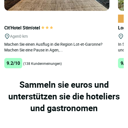
Cit'Hotel Stim'otel
Logi
Agen
0 km
Br
Machen Sie einen Ausflug in die Region Lot-et-Garonne?
In 5 
Machen Sie eine Pause in Agen,...
und d
9.2/10
9/1
(138 Kundenmeinungen)
Sammeln sie euros und
unterstützen sie die hoteliers
und gastronomen