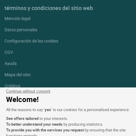
términos y condiciones del sitio web
Mención legal
Datos personales
Configuración de las cookies
CGV
Ayuda
Mapa del sitio
Créditos
fotografías
Continue without consent
Welcome!
Síguenos
All the reasons to say ‘
yes
’ to our cookies for a personalised experience:
Facebook
Instagram
See offers tailored
to your interests.
To better understand your needs
by producing statistics.
Linkedin
To provide you with the services you request
by ensuring that the site
functions properly.