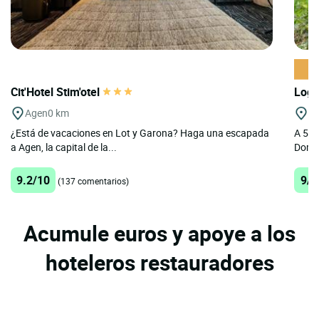
Cit'Hotel Stim'otel
Logi
Agen
0 km
Br
¿Está de vacaciones en Lot y Garona? Haga una escapada
A 5 m
a Agen, la capital de la...
Dordo
9.2/10
9/1
(137 comentarios)
Acumule euros y apoye a los
hoteleros restauradores