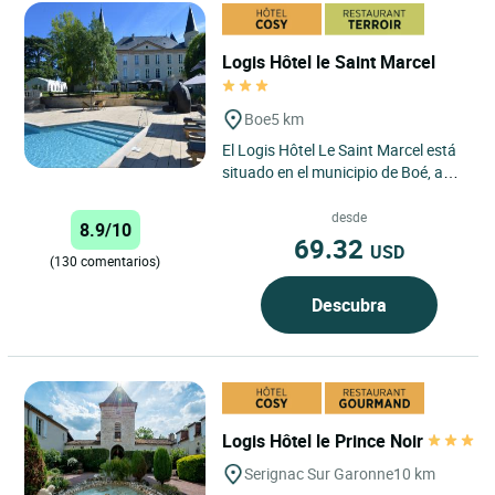
Logis Hôtel le Saint Marcel
Boe
5 km
El Logis Hôtel Le Saint Marcel está
situado en el municipio de Boé, a
solo 6 kilómetros de Agen.
Idealmente ubicado...
desde
8.9/10
69.32
USD
(130 comentarios)
Descubra
Logis Hôtel le Prince Noir
Serignac Sur Garonne
10 km