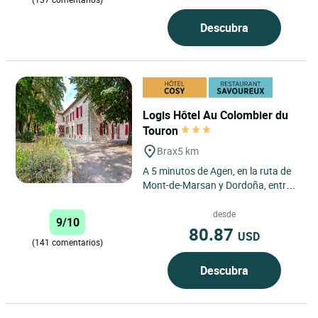
Descubra
Logis Hôtel Au Colombier du
Touron
Brax
5 km
A 5 minutos de Agen, en la ruta de
Mont-de-Marsan y Dordoña, entre
los viñedos bordeleses y los
Pirineos, Carine y Frederic...
desde
9/10
80.87
USD
(141 comentarios)
Descubra