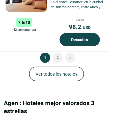
En el hotel Fleurance, en la ciudad
del mismo nombre, entre Auch y
Agen, descubrirá un equipo feliz de
acogerle y hacer...
desde
7.6/10
98.2
USD
(62 comentarios)
Descubra
1
2
Ver todos los hoteles
Agen : Hoteles mejor valorados 3
estrellas