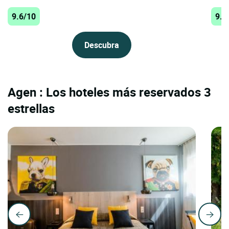
9.6/10
9.4
Descubra
Agen : Los hoteles más reservados 3
estrellas