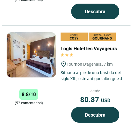
Descubra
Logis Hôtel les Voyageurs
Tournon D'agenais
37 km
Situado al pie de una bastida del
siglo XIII, este antiguo albergue de
diligencias lo acoge para hacerle
degustar sus productos...
desde
8.8/10
80.87
USD
(52 comentarios)
Descubra