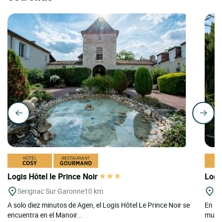
Logis Hôtel le Prince Noir
Logi
Serignac Sur Garonne
10 km
Le
A solo diez minutos de Agen, el Logis Hôtel Le Prince Noir se
En Le
encuentra en el Manoir...
mural