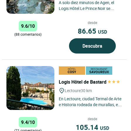
A solo diez minutos de Agen, el
Logis Hôtel Le Prince Noir se
encuentra en el Manoir de
Menjoulan, una mansión con
desde
9.6/10
encanto...
86.65
USD
(88 comentarios)
Descubra
Logis Hôtel de Bastard
Lectoure
30 km
En Lectoure, ciudad Termal de Arte
e Historia rodeada de murallas, en
el corazón de Gasconia, estaremos
encantados de recibirle...
desde
9.4/10
105.14
USD
(71 comentarios)