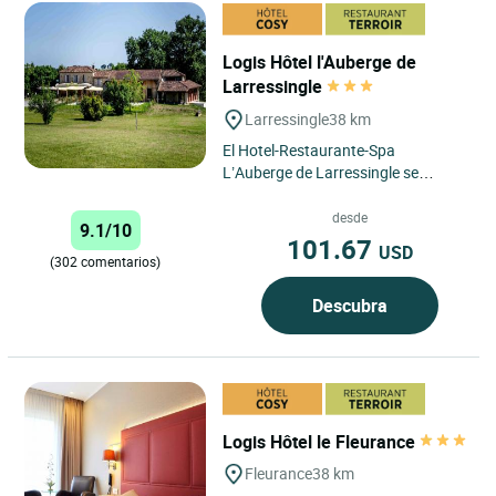
Logis Hôtel l'Auberge de
Larressingle
Larressingle
38 km
El Hotel-Restaurante-Spa
L’Auberge de Larressingle se
encuentra situado en un marco
excepcional, a los pies del célebre...
desde
9.1/10
101.67
USD
(302 comentarios)
Descubra
Logis Hôtel le Fleurance
Fleurance
38 km