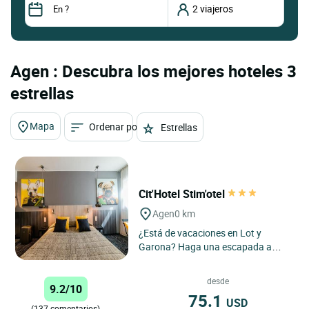
Agen : Descubra los mejores hoteles 3
estrellas
Mapa
Ordenar por
Estrellas
Cit'Hotel Stim'otel
Agen
0 km
¿Está de vacaciones en Lot y
Garona? Haga una escapada a
Agen, la capital de la región,
reservando una estancia en el...
desde
9.2/10
75.1
USD
(137 comentarios)