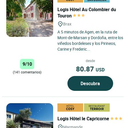
Logis Hôtel Au Colombier du
Touron
Brax
A 5 minutos de Agen, en la ruta de
Mont-de-Marsan y Dordoña, entre los
viñedos bordeleses y los Pirineos,
Carine y Frederic...
desde
9/10
80.87
USD
(141 comentarios)
Descubra
Logis Hôtel le Capricorne
Marmande