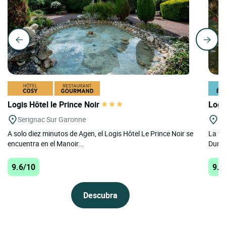
Logis Hôtel le Prince Noir
Logi
Serignac Sur Garonne
Du
A solo diez minutos de Agen, el Logis Hôtel Le Prince Noir se
La fa
encuentra en el Manoir...
Duras
9.6/10
9.4
Descubra