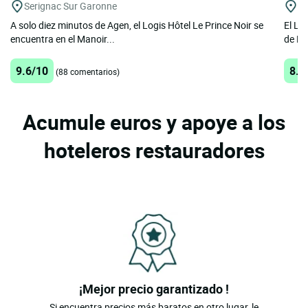
Serignac Sur Garonne
B
A solo diez minutos de Agen, el Logis Hôtel Le Prince Noir se
El Lo
encuentra en el Manoir...
de Bo
9.6/10
8.9
(88 comentarios)
Acumule euros y apoye a los
hoteleros restauradores
¡Mejor precio garantizado !
Si encuentra precios más baratos en otro lugar, le