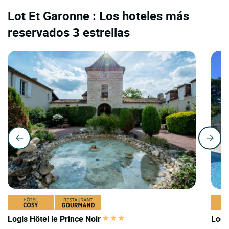
Lot Et Garonne : Los hoteles más
reservados 3 estrellas
Logis Hôtel le Prince Noir
Logi