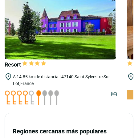
LOGIS HOTELS | Teritoria Château le Stelsia -
LOGI
Resort
A 14.85 km de distancia | 47140 Saint Sylvestre Sur
A
Lot,France
D
Regiones cercanas más populares