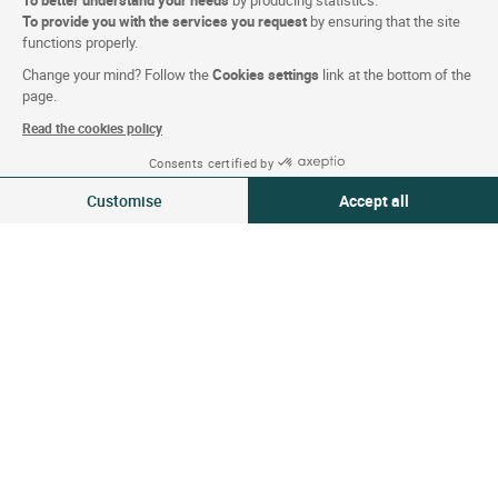
To better understand your needs
by producing statistics.
Trabajar en Logis
To provide you with the services you request
by ensuring that the site
functions properly.
Rincón de prensa
Change your mind? Follow the
Cookies settings
link at the bottom of the
page.
Condiciones de la página web
Read the cookies policy
Mención legal
Consents certified by
07-08 Ago 2026
Modificar
Protección de datos personales (RGPD)
Customise
Accept all
2 viajeros | 1 habitación
Configuración de las cookies
Consent Management Platform: Personalize Your Options
Axeptio consent
Our platform empowers you to tailor and manage your privacy settings,
CGV
Asistencia
Mapa del sitio
Créditos
fotografías
Síguenos