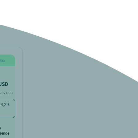
tie
USD
 5.09 USD
 4,29
g
isende