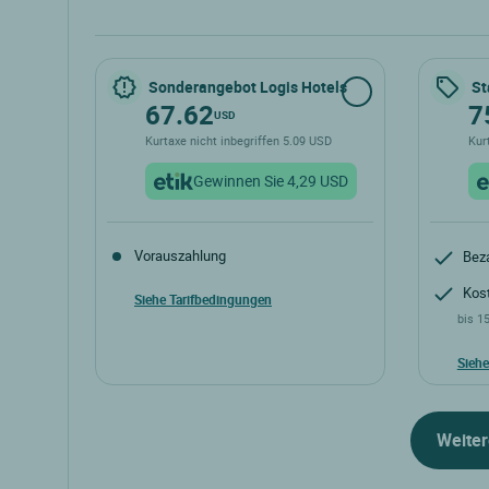
Sonderangebot Logis Hotels
St
67.62
7
USD
Kurtaxe nicht inbegriffen 5.09 USD
Kur
Gewinnen Sie 4,29 USD
Vorauszahlung
Beza
Kost
Siehe Tarifbedingungen
bis 1
Siehe
Weiter