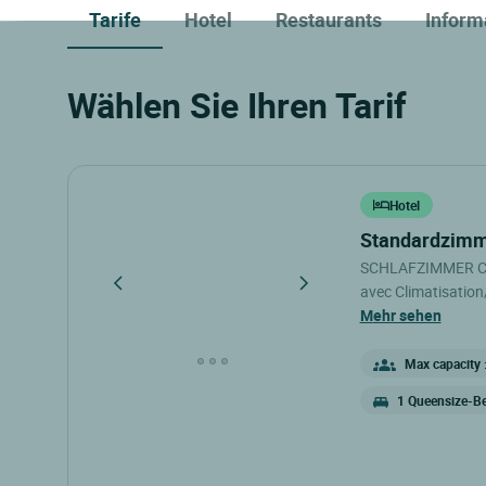
Tarife
Hotel
Restaurants
Inform
Wählen Sie Ihren Tarif
Hotel
standardzimm
SCHLAFZIMMER Cha
avec Climatisation/
douche Lit en 160
mehr sehen
Max capacity 
1 Queensize-Be