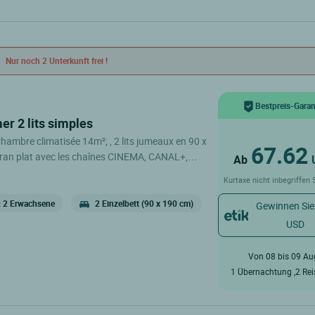
Nur noch 2 Unterkunft frei !
Bestpreis-Garan
er 2 lits simples
bre climatisée 14m²; , 2 lits jumeaux en 90 x
67.62
Ab
 SPORT, WIFI FIBRE gratuit, Salle de bain avec
Kurtaxe nicht inbegriffen
he, sèche-cheveux
: 2 Erwachsene
2 Einzelbett (90 x 190 cm)
Gewinnen Sie
USD
Von 08 bis 09 Au
1 Übernachtung ,2 Re