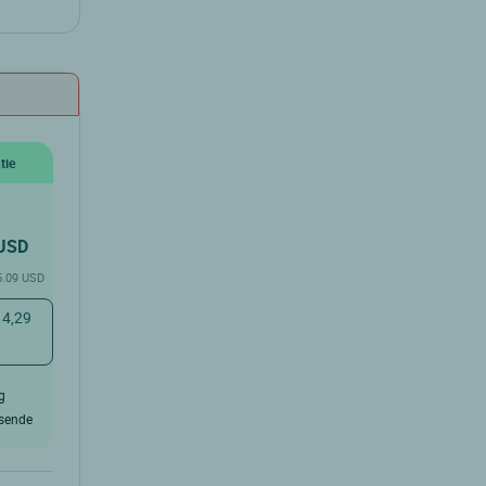
tie
USD
 5.09 USD
 4,29
g
isende