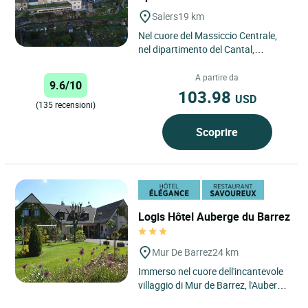
Salers
19 km
Nel cuore del Massiccio Centrale,
nel dipartimento del Cantal,
scoprite una struttura a misura
d’uomo dove la famiglia...
A partire da
9.6/10
103.98
USD
(135 recensioni)
Scoprire
Logis Hôtel Auberge du Barrez
Mur De Barrez
24 km
Immerso nel cuore dell'incantevole
villaggio di Mur de Barrez, l'Auberge
du Barrez offre un rifugio tranquillo