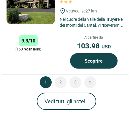
Neuveglise
27 km
Nel cuore della valle della Truyère e
dei monti del Cantal, vi riceveremo
in un’amosfera rustica accogliente
e vi faremo...
A partire da
9.3/10
103.98
USD
(150 recensioni)
Scoprire
1
2
3
Vedi tutti gli hotel