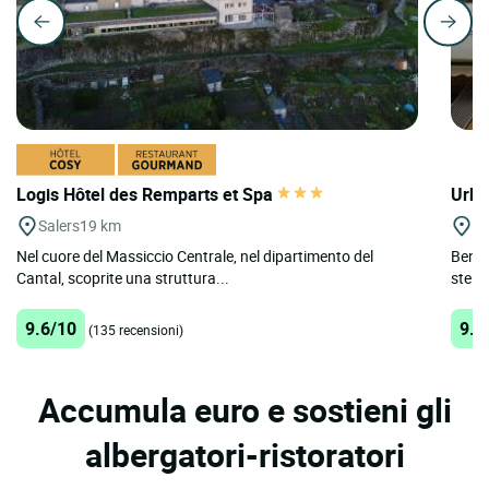
Logis Hôtel des Remparts et Spa
Urba
Salers
19 km
St
Nel cuore del Massiccio Centrale, nel dipartimento del
Benven
Cantal, scoprite una struttura...
stelle
9.6/10
9.3
(135 recensioni)
Accumula euro e sostieni gli
albergatori-ristoratori