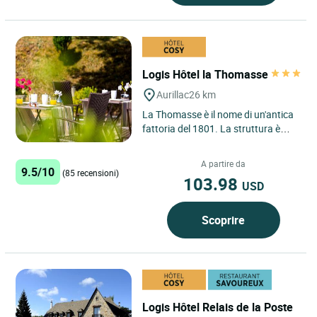
Logis Hôtel la Thomasse
Aurillac
26 km
La Thomasse è il nome di un'antica
fattoria del 1801. La struttura è
diventata in seguito fabbrica di
zoccoli, per poi...
A partire da
9.5/10
(85 recensioni)
103.98
USD
Scoprire
Logis Hôtel Relais de la Poste