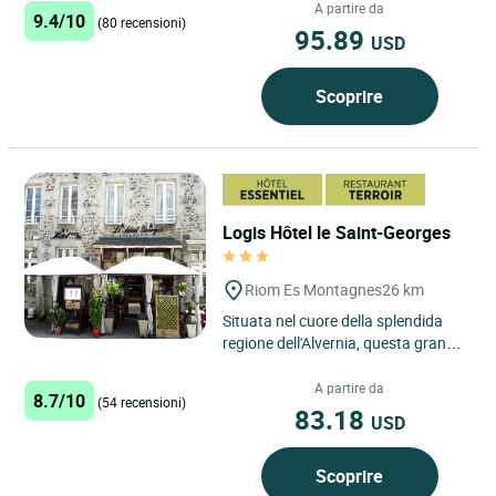
e pittoresco...
A partire da
9.4/10
(80 recensioni)
95.89
USD
Scoprire
Logis Hôtel le Saint-Georges
Riom Es Montagnes
26 km
Situata nel cuore della splendida
regione dell'Alvernia, questa grande
casa in pietra del XIX secolo a Riom
es Montagnes...
A partire da
8.7/10
(54 recensioni)
83.18
USD
Scoprire