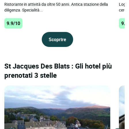
Ristorante in attività da oltre 50 anni. Antica stazione della
Logis
diligenza. Specialità...
cerca
9.9/10
9.9
Scoprire
St Jacques Des Blats : Gli hotel più
prenotati 3 stelle