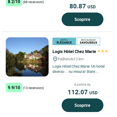
8.2/10
(88 recensioni)
80.87
USD
Scoprire
Logis Hôtel Chez Marie
Pailherols
12 km
Logis Hôtel Chez Marie: Un hotel
diverso… su misura! State
cercando più di una semplice
camera? Benvenuti in una
A partire da
9.9/10
parentesi...
(13 recensioni)
112.07
USD
Scoprire