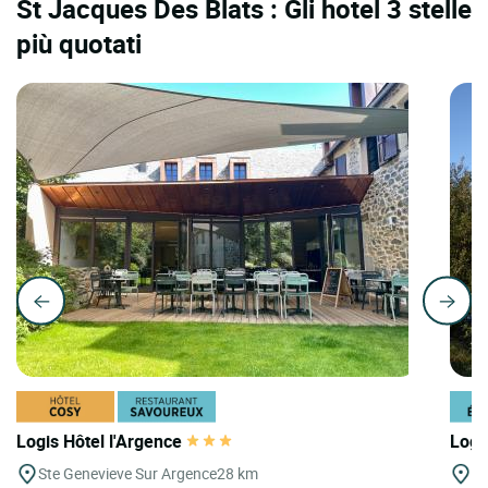
St Jacques Des Blats : Gli hotel 3 stelle
più quotati
Logis Hôtel l'Argence
Logi
Ste Genevieve Sur Argence
28 km
Pa