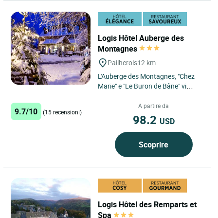
Logis Hôtel Auberge des
Montagnes
Pailherols
12 km
L'Auberge des Montagnes, "Chez
Marie" e "Le Buron de Bâne" vi
accolgono nel villaggio di Pailherols
in cima ai vulcani dell'Alvernia...
A partire da
9.7/10
(15 recensioni)
98.2
USD
Scoprire
Logis Hôtel des Remparts et
Spa