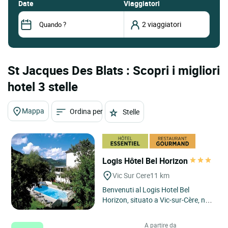
date
Viaggiatori
St Jacques Des Blats : Scopri i migliori
hotel 3 stelle
Mappa
Ordina per
Stelle
Logis Hôtel Bel Horizon
Vic Sur Cere
11 km
Benvenuti al Logis Hotel Bel
Horizon, situato a Vic-sur-Cère, nel
cuore dell'Alvernia, nel Massiccio
centrale. Immerso nel...
A partire da