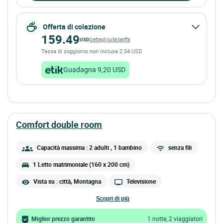
Offerta di colazione
159.49
USD
Dettagli sulla tariffa
Tassa di soggiorno non inclusa 2.54 USD
Guadagna 9,20 USD
comfort double room
Capacità massima : 2 adulti
, 1 bambino
senza fili
1 Letto matrimoniale (160 x 200 cm)
Vista su : città, Montagna
Televisione
scopri di più
Miglior prezzo garantito
1 notte, 2 viaggiatori