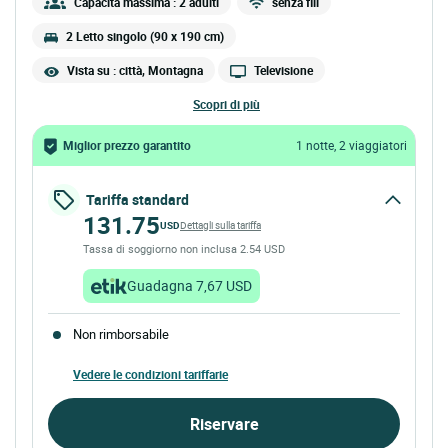
Capacità massima : 2 adulti
senza fili
2 Letto singolo (90 x 190 cm)
Vista su : città, Montagna
Televisione
scopri di più
Miglior prezzo garantito
1 notte, 2 viaggiatori
Tariffa standard
131.75
USD
Dettagli sulla tariffa
Tassa di soggiorno non inclusa 2.54 USD
Guadagna 7,67 USD
Non rimborsabile
Vedere le condizioni tariffarie
Riservare