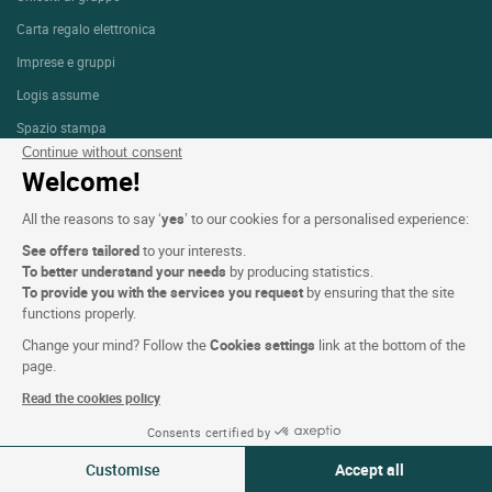
Carta regalo elettronica
Imprese e gruppi
Logis assume
Spazio stampa
Continue without consent
Welcome!
Condizioni del sito
All the reasons to say ‘
yes
’ to our cookies for a personalised experience:
Avviso Legale
See offers tailored
to your interests.
To better understand your needs
by producing statistics.
Protezione dei dati personali (RGPD)
To provide you with the services you request
by ensuring that the site
Impostazioni dei cookie
functions properly.
CGV
Change your mind? Follow the
Cookies settings
link at the bottom of the
page.
Assistenza
Read the cookies policy
Mappa del sito
Consents certified by
Crediti fotografici
10-11 Ago 2026
Modifica
Customise
Accept all
2 viaggiatori | 1 camera