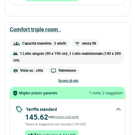
comfort triple room .
Capacità massima : 3 adulti
senza fili
1 Letto singolo (90 x 190 cm) ,1 Letto matrimoniale (140 x 200
cm)
Vista su : città
Televisione
scopri di più
Miglior prezzo garantito
1 notte, 2 viaggiatori
Tariffa standard
145.62
USD
Dettagli sulla tariffa
Tassa di soggiorno non inclusa 2.54 USD