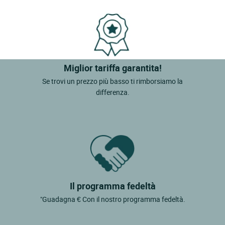
Miglior tariffa garantita!
Se trovi un prezzo più basso ti rimborsiamo la
differenza.
Il programma fedeltà
"Guadagna € Con il nostro programma fedeltà.