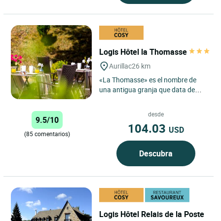
Logis Hôtel la Thomasse
Aurillac
26 km
«La Thomasse» es el nombre de
una antigua granja que data de
1801. El edificio se convirtió
después en una fábrica de...
desde
9.5/10
104.03
USD
(85 comentarios)
Descubra
Logis Hôtel Relais de la Poste