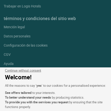
Trabajar en Logis Hotels
términos y condiciones del sitio web
Mención legal
Datos personales
Configuración de las cookies
CGV
Ayuda
Continue without consent
Mapa del sitio
Welcome!
Créditos
All the reasons to say ‘
yes
’ to our cookies for a personalised experience:
fotografías
See offers tailored
to your interests.
Síguenos
To better understand your needs
by producing statistics.
To provide you with the services you request
by ensuring that the site
Facebook
Instagram
functions properly.