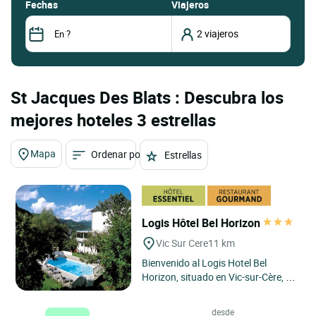
fechas
Viajeros
St Jacques Des Blats : Descubra los
mejores hoteles 3 estrellas
Mapa
Ordenar por
Estrellas
Logis Hôtel Bel Horizon
Vic Sur Cere
11 km
Bienvenido al Logis Hotel Bel
Horizon, situado en Vic-sur-Cère, en
el corazón de la región de Auvernia,
en el Macizo Central....
desde