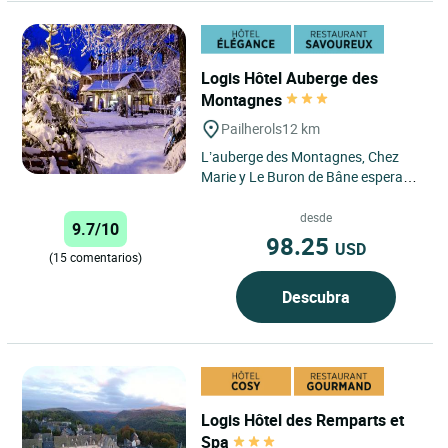
Logis Hôtel Auberge des
Montagnes
Pailherols
12 km
L’auberge des Montagnes, Chez
Marie y Le Buron de Bâne esperan a
sus huéspedes en el pueblo de
Pailherols, en la cumbre...
desde
9.7/10
98.25
USD
(15 comentarios)
Descubra
Logis Hôtel des Remparts et
Spa