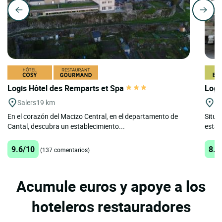
Logis Hôtel des Remparts et Spa
Logi
Salers
19 km
Ri
En el corazón del Macizo Central, en el departamento de
Situa
Cantal, descubra un establecimiento...
esta 
9.6/10
8.7
(137 comentarios)
Acumule euros y apoye a los
hoteleros restauradores