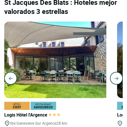
St Jacques Des Blats : Hoteles mejor
valorados 3 estrellas
Logis Hôtel l'Argence
Logi
Ste Genevieve Sur Argence
28 km
Pa