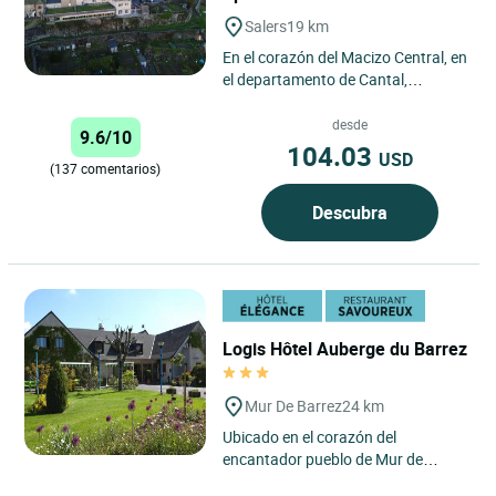
Salers
19 km
En el corazón del Macizo Central, en
el departamento de Cantal,
descubra un establecimiento de
tamaño humano donde la familia...
desde
9.6/10
104.03
USD
(137 comentarios)
Descubra
Logis Hôtel Auberge du Barrez
Mur De Barrez
24 km
Ubicado en el corazón del
encantador pueblo de Mur de
Barrez, el Auberge du Barrez ofrece