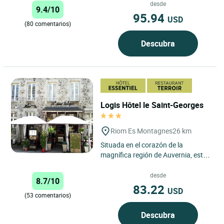
un refugio tranquilo y pintoresco...
desde
9.4/10
95.94
USD
(80 comentarios)
Descubra
Logis Hôtel le Saint-Georges
Riom Es Montagnes
26 km
Situada en el corazón de la
magnífica región de Auvernia, esta
gran casa de piedra del siglo XIX en
Riom es Montagnes...
desde
8.7/10
83.22
USD
(53 comentarios)
Descubra