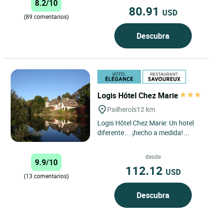
8.2/10
80.91
USD
(89 comentarios)
Descubra
Logis Hôtel Chez Marie
Pailherols
12 km
Logis Hôtel Chez Marie: Un hotel
diferente… ¡hecho a medida!
¿Busca algo más que una simple
habitación? Bienvenido...
desde
9.9/10
112.12
USD
(13 comentarios)
Descubra