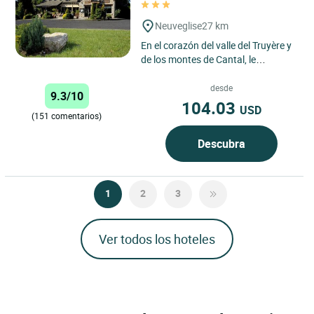
Neuveglise
27 km
En el corazón del valle del Truyère y
de los montes de Cantal, le
recibiremos en un marco rústico y
cálido. Podrá saborear...
desde
9.3/10
104.03
USD
(151 comentarios)
Descubra
1
2
3
Ver todos los hoteles