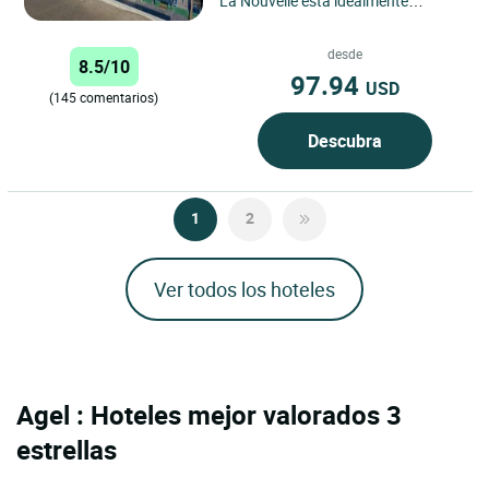
La Nouvelle está idealmente
situado frente al mar y ofrece una
vista impresionante...
desde
8.5/10
97.94
USD
(145 comentarios)
Descubra
1
2
Ver todos los hoteles
Agel : Hoteles mejor valorados 3
estrellas