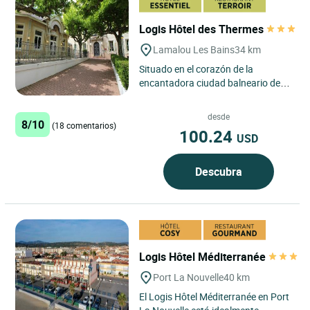
Logis Hôtel des Thermes
Lamalou Les Bains
34 km
Situado en el corazón de la
encantadora ciudad balneario de
Lamalou-les-Bains, en la región de
Hérault, el Logis Hôtel...
desde
8/10
(18 comentarios)
100.24
USD
Descubra
Logis Hôtel Méditerranée
Port La Nouvelle
40 km
El Logis Hôtel Méditerranée en Port