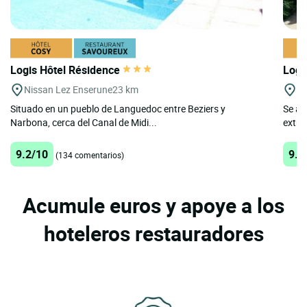
Logis Hôtel Résidence
Logi
Nissan Lez Enserune
23 km
N
Situado en un pueblo de Languedoc entre Beziers y
Se at
Narbona, cerca del Canal de Midi...
extrao
9.2/10
9.5
(134 comentarios)
Acumule euros y apoye a los
hoteleros restauradores