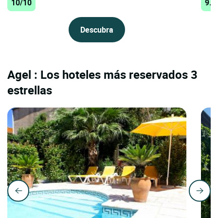
10/10
9.6
Descubra
Agel : Los hoteles más reservados 3
estrellas