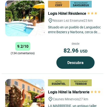
Logis Hôtel Résidence
Nissan Lez Enserune
23 km
Situado en un pueblo de Languedoc
entre Beziers y Narbona, cerca del
Canal de Midi y del sitio romano de
Ensérune, a 10km...
desde
9.2/10
82.96
USD
(134 comentarios)
Descubra
Logis Hôtel la Marbrerie
Caunes Minervois
27 km
LA MARBRERIE, un antiguo taller