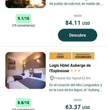
de pulido de mármol, en medio de la
"región cátara", le propone un
descanso agradable...
desde
9.1/10
84.11
USD
(79 comentarios)
Descubra
Logis Hôtel Auberge de
l'Espinouse
Fraisse Sur Agout
32 km
En el corazón del Alto Languedoc y
en la ruta de los lagos, el “Auberge
de l’Espinouse” le propone una
cocina tradicional...
desde
8.8/10
63.37
USD
(44 comentarios)