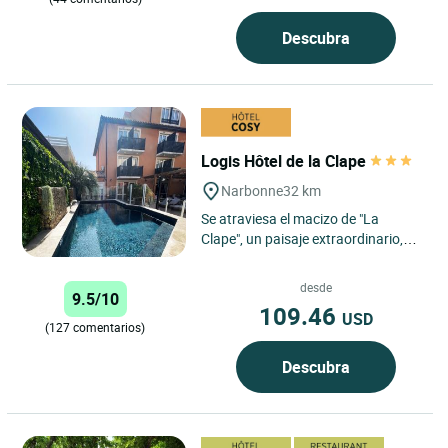
Descubra
Logis Hôtel de la Clape
Narbonne
32 km
Se atraviesa el macizo de "La
Clape", un paisaje extraordinario,
para llegar a un sitio tranquilo y
silencioso con una enorme...
desde
9.5/10
109.46
USD
(127 comentarios)
Descubra