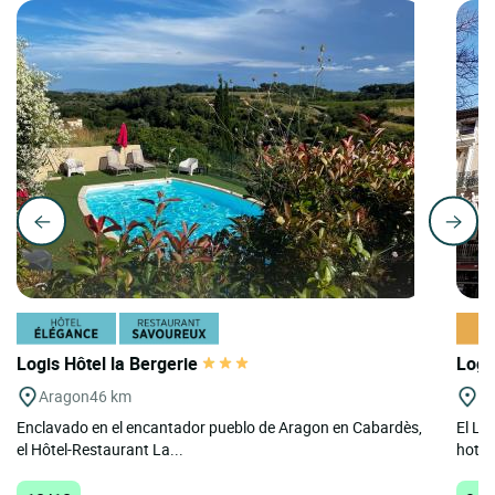
Logis Hôtel la Bergerie
Logi
Aragon
46 km
A
Enclavado en el encantador pueblo de Aragon en Cabardès,
El Lo
el Hôtel-Restaurant La...
hotel 