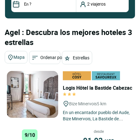
Agel : Descubra los mejores hoteles 3
estrellas
Mapa
Ordenar por
Estrellas
Logis Hôtel la Bastide Cabezac
Bize Minervois
5 km
En un encantador pueblo del Aude,
Bize Minervois, La Bastide de
Cabezac, bellamente diseñada
contra el cielo azul, ofrece...
desde
9/10