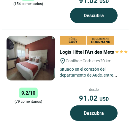
91.02
USD
(154 comentarios)
Descubra
Logis Hôtel l'Art des Mets
Conilhac Corbieres
20 km
Situado en el corazón del
departamento de Aude, entre
viñedos y campos ondulados, el
Logis Hôtel l'Art des Mets ofrece...
desde
9.2/10
91.02
USD
(79 comentarios)
Descubra