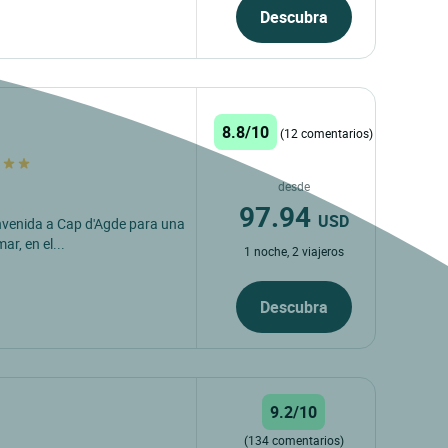
Descubra
8.8/10
(12 comentarios)
desde
97.94
USD
envenida a Cap d'Agde para una
r, en el...
1 noche, 2 viajeros
Descubra
9.2/10
(134 comentarios)