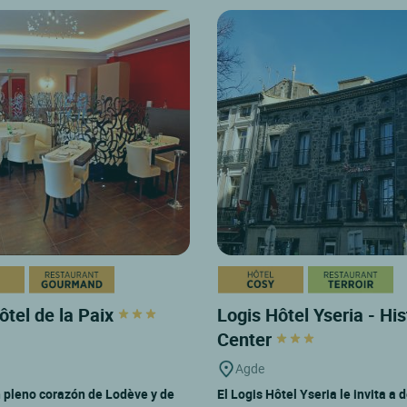
ôtel de la Paix
Logis Hôtel Yseria - His
Center
Agde
 pleno corazón de Lodève y de
El Logis Hôtel Yseria le invita a 