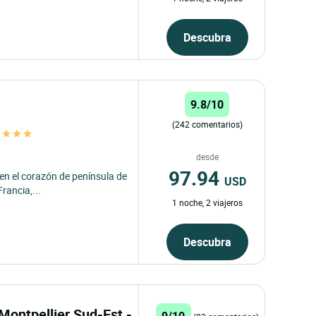
Descubra
9.8/10
(242 comentarios)
s
desde
97.94
 en el corazón de península de
USD
rancia,...
1 noche, 2 viajeros
Descubra
Montpellier Sud-Est -
9/10