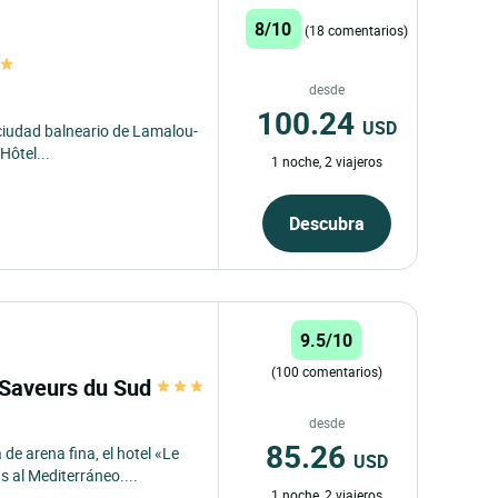
8/10
(18 comentarios)
desde
100.24
USD
ciudad balneario de Lamalou-
Hôtel...
1 noche, 2 viajeros
Descubra
9.5/10
(100 comentarios)
. Saveurs du Sud
desde
85.26
de arena fina, el hotel «Le
USD
s al Mediterráneo....
1 noche, 2 viajeros