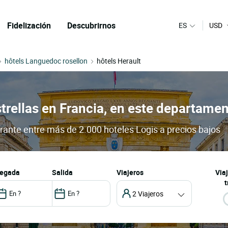
Fidelización
Descubrirnos
ES
USD
hôtels Languedoc rosellon
hôtels Herault
trellas en Francia, en este departamen
urante entre más de 2.000 hoteles Logis a precios bajos
llegada
salida
Viajeros
Via
t
2 Viajeros