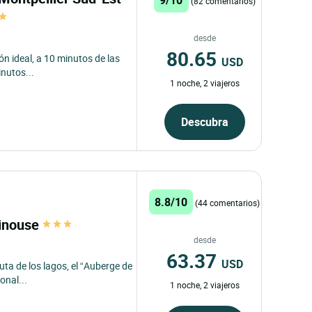
(82 comentarios)
desde
80.65
n ideal, a 10 minutos de las
USD
inutos...
1 noche, 2 viajeros
Descubra
8.8/10
(44 comentarios)
pinouse
desde
63.37
USD
uta de los lagos, el “Auberge de
onal...
1 noche, 2 viajeros