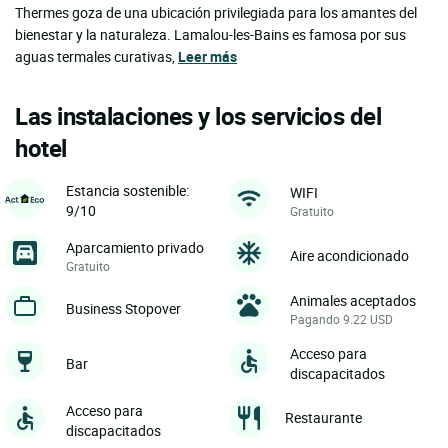
Thermes goza de una ubicación privilegiada para los amantes del
bienestar y la naturaleza. Lamalou-les-Bains es famosa por sus
aguas termales curativas,
Leer más
Las instalaciones y los servicios del
hotel
Estancia sostenible:
WIFI
9/10
Gratuito
Aparcamiento privado
Aire acondicionado
Gratuito
Animales aceptados
Business Stopover
Pagando 9.22 USD
Acceso para
Bar
discapacitados
Acceso para
Restaurante
discapacitados