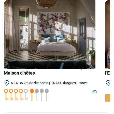
LOGIS HOTELS | Teritoria Ecole d'Olargues -
LOGI
Maison d'hôtes
l'Es
A 14.36 km de distancia | 34390 Olargues,France
A
A