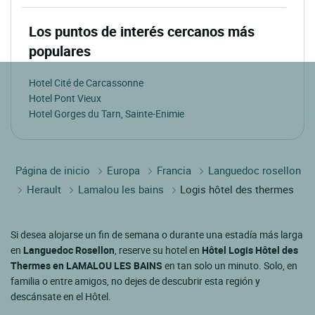
Los puntos de interés cercanos más
populares
Hotel Cité de Carcassonne
Hotel Pont Vieux
Hotel Gorges du Tarn, Sainte-Enimie
Página de inicio
Europa
Francia
Languedoc rosellon
Herault
Lamalou les bains
Logis hôtel des thermes
Si desea alojarse un fin de semana o durante una estadía más larga
en
Languedoc Rosellon
, reserve su hotel en
Hôtel Logis Hôtel des
Thermes en LAMALOU LES BAINS
en tan solo un minuto. Solo, en
familia o entre amigos, no dejes de descubrir esta región y
descánsate en el Hôtel.