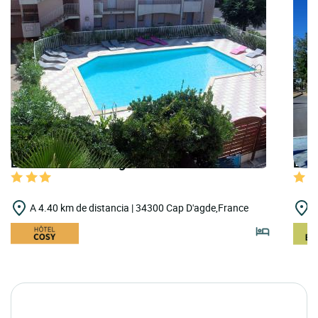
LOGIS HOTELS | Logis Hôtel les Grenadines
LOGI
A 4.40 km de distancia | 34300 Cap D'agde,France
A