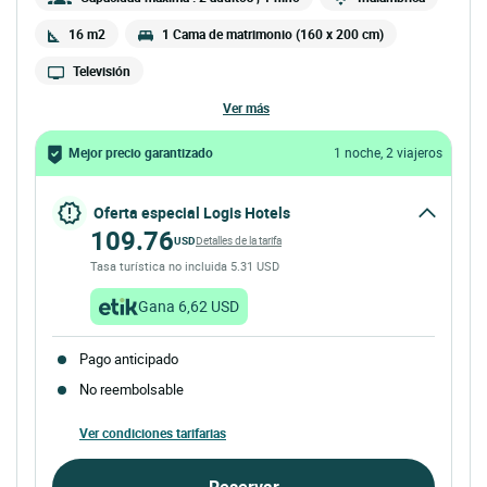
16 m2
1 Cama de matrimonio (160 x 200 cm)
Televisión
ver más
Mejor precio garantizado
1 noche, 2 viajeros
Oferta especial Logis Hotels
109.76
USD
Detalles de la tarifa
Tasa turística no incluida 5.31 USD
Gana 6,62 USD
Pago anticipado
No reembolsable
Ver condiciones tarifarias
Reservar