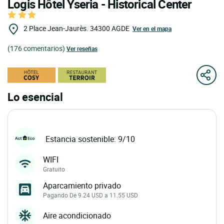
Logis Hôtel Yseria - Historical Center
2 Place Jean-Jaurès.
34300
AGDE
Ver en el mapa
(176 comentarios)
Ver reseñas
Lo esencial
Estancia sostenible: 9/10
WIFI
Gratuito
Aparcamiento privado
Pagando De 9.24 USD a 11.55 USD
Aire acondicionado