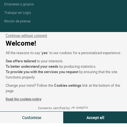
Empresas y grupos
Trabajar en Logis
Rincón de prensa
Continue without consent
Condiciones de la página web
Welcome!
Mención legal
All the reasons to say ‘
yes
’ to our cookies for a personalised experience:
Protección de datos personales (RGPD)
See offers tailored
to your interests.
To better understand your needs
by producing statistics.
Configuración de las cookies
To provide you with the services you request
by ensuring that the site
CGV
functions properly.
Asistencia
Change your mind? Follow the
Cookies settings
link at the bottom of the
page.
Mapa del sitio
Read the cookies policy
Créditos
fotografías
Consents certified by
06-07 Ago 2026
Modificar
Customise
Accept all
2 viajeros | 1 habitación
Consent Management Platform: Personalize Your Options
Axeptio consent