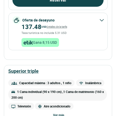
Oferta de desayuno
137.48
USD
Detalles de la tarifa
Tasa turística no incluida 5.31 USD
Gana 8,15 USD
superior triple
Capacidad máxima : 3 adultos
, 1 niño
Inalámbrica
1 Cama individual (90 x 190 cm) ,1 Cama de matrimonio (160 x
200 cm)
Televisión
Aire acondicionado
ver más