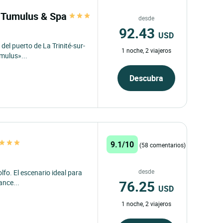
le Tumulus & Spa
desde
92.43
USD
del puerto de La Trinité-sur-
1 noche, 2 viajeros
mulus»...
Descubra
9.1/10
(58 comentarios)
desde
lfo. El escenario ideal para
76.25
ance...
USD
1 noche, 2 viajeros