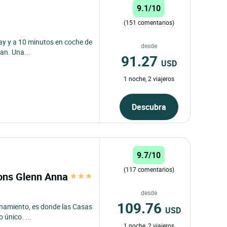
9.1/10
(151 comentarios)
ray y a 10 minutos en coche de
desde
an. Una...
91.27
USD
1 noche, 2 viajeros
Descubra
9.7/10
(117 comentarios)
sons Glenn Anna
desde
109.76
finamiento, es donde las Casas
USD
único. ...
1 noche, 2 viajeros