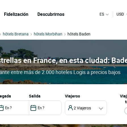
Fidelización
Descubrirnos
ES
USD
hôtels Bretana
hôtels Morbihan
hôtels Baden
trellas en France, en esta ciudad: Bad
rante entre más de 2.000 hoteles Logis a precios bajos
llegada
salida
Viajeros
Via
t
2 Viajeros