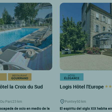
ôtel la Croix du Sud
Logis Hôtel l'Europe
 Du Parc
23 km
Pontivy
50 km
scapada de ocio en medio de la
El espíritu del siglo XIX habita e