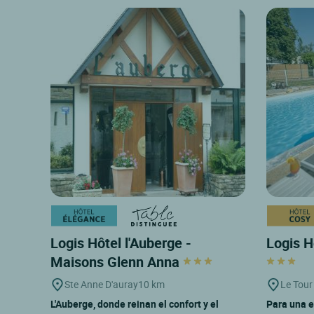
Logis Hôtel l'Auberge -
Logis H
Maisons Glenn Anna
Ste Anne D'auray
10 km
Le Tour
L'Auberge, donde reinan el confort y el
Para una e