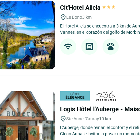
Cit'Hotel Alicia
Le Bono
3 km
El Hotel Alicia se encuentra a 3 km de Au
Vannes, en el corazón del golfo de Morbih
Logis Hôtel l'Auberge - Mai
Ste Anne D'auray
10 km
L'Auberge, donde reinan el confort y el re
Glenn Anna le invitan a pasar un momento 