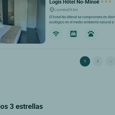
Logis Hôtel No-Minoë
Locmine
29 km
El hotel No-Minoé se compromete en dism
ecológico en el medio ambiente natural a
1
2
os 3 estrellas