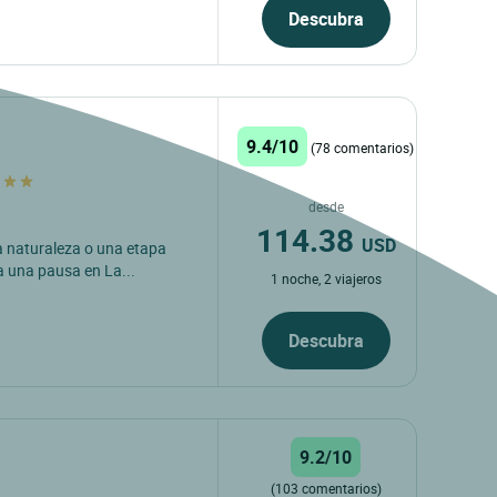
Descubra
9.4/10
(78 comentarios)
desde
114.38
USD
a naturaleza o una etapa
a una pausa en La...
1 noche, 2 viajeros
Descubra
9.2/10
(103 comentarios)