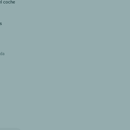
el coche
s
ida