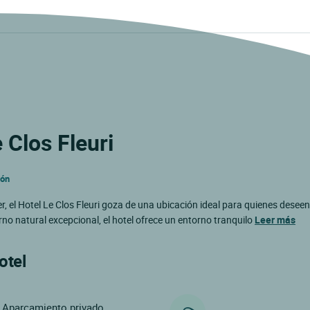
 Clos Fleuri
ión
er, el Hotel Le Clos Fleuri goza de una ubicación ideal para quienes deseen
orno natural excepcional, el hotel ofrece un entorno tranquilo
Leer más
otel
Aparcamiento privado