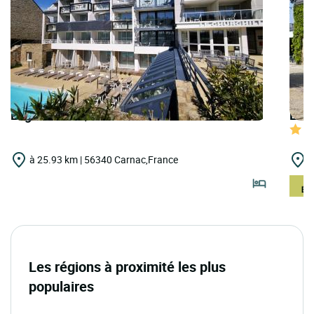
Logis Hôtels | Hotel Le Churchill
Logi
à 25.93 km | 56340 Carnac,France
à
Les régions à proximité les plus
populaires