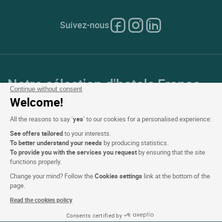
Suivez-nous
Notre sélection d'hotels France
Continue without consent
et en Europe
Welcome!
All the reasons to say ‘
yes
’ to our cookies for a personalised experience:
Top Pays
See offers tailored
to your interests.
To better understand your needs
by producing statistics.
Top Régions
To provide you with the services you request
by ensuring that the site
functions properly.
Top Villes
Change your mind? Follow the
Cookies settings
link at the bottom of the
page.
Top Hotels
Read the cookies policy
Consents certified by