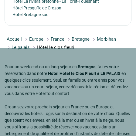
Hôtel La riviera bretonne - La Forêt-Fouesnant
Hôtel Presqu'île de Crozon
Hôtel Bretagne sud
Accueil
Europe
France
Bretagne
Morbihan
Le palais
Hôtel le clos fleuri
Pour un week-end ou un long séjour en
Bretagne
, faites votre
réservation dans notre
Hôtel Hôtel le Clos Fleuri à LE PALAIS
en
quelques clics seulement. Seul, en famille ou entre amis pour vos
vacances ou un court séjour, venez découvrir la région et détendez-
vous dans votre Hôtel tout confort.
Organisez votre prochain séjour en France ou en Europe et
découvrez les hôtels Logis sur la destination de votre choix. Quelles
que soient vos envies, en été à la mer ou en hiver à la neige, nous
vous offrons la possibilité de réserver vos vacances dans un
hébergement de qualité et de profiter d'instants de détente intenses