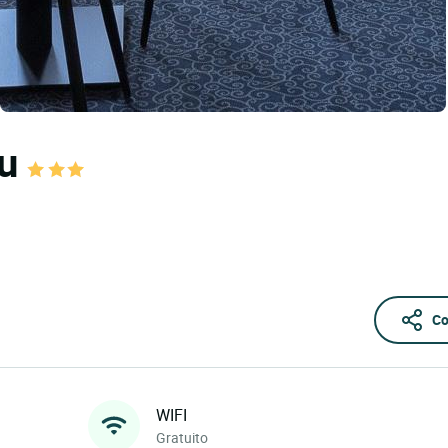
au
Co
WIFI
Gratuito