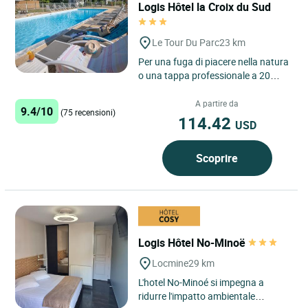
Logis Hôtel la Croix du Sud
Le Tour Du Parc
23 km
Per una fuga di piacere nella natura
o una tappa professionale a 20
minuti da Vannes, fate una sosta a
La Croix du Sud, hotel...
A partire da
9.4/10
(75 recensioni)
114.42
USD
Scoprire
Logis Hôtel No-Minoë
Locmine
29 km
L'hotel No-Minoé si impegna a
ridurre l'impatto ambientale