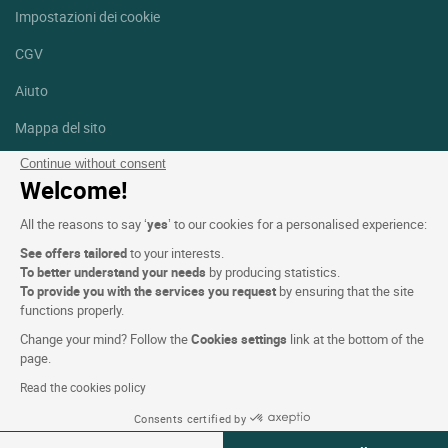
Impostazioni dei cookie
CGV
Aiuto
Mappa del sito
Crediti fotografici
Continue without consent
Welcome!
Seguici
All the reasons to say ‘
yes
’ to our cookies for a personalised experience:
Facebook
Instagram
See offers tailored
to your interests.
To better understand your needs
by producing statistics.
Linkedin
To provide you with the services you request
by ensuring that the site
functions properly.
Change your mind? Follow the
Cookies settings
link at the bottom of the
page.
Read the cookies policy
Logis Hotels copyright © 2026 Tutti i diritti riservati - CGV. Powered
Consents certified by
by
SIWAY