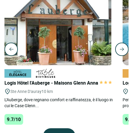
Logis Hôtel l'Auberge - Maisons Glenn Anna
Logi
Ste Anne D'auray
10 km
Le
L'Auberge, dove regnano comfort e raffinatezza, è il luogo in
Per u
cui le Case Glenn...
profe
9.7/10
9.4