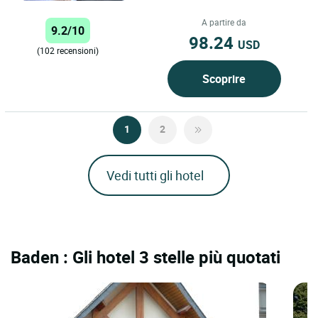
sfruttando l'energia eolica per
produrre elettricità, la geotermia...
A partire da
9.2/10
98.24
USD
(102 recensioni)
Scoprire
1
2
Vedi tutti gli hotel
Baden : Gli hotel 3 stelle più quotati