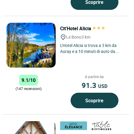
Scoprire
Cit'Hotel Alicia
Le Bono
3 km
L'Hotel Alicia si trova a 3 km da
Auray e a 10 minuti di auto da
Vannes, nel cuore del Golfo del
Morbihan. Una splendida...
A partire da
9.1/10
91.3
USD
(147 recensioni)
Scoprire