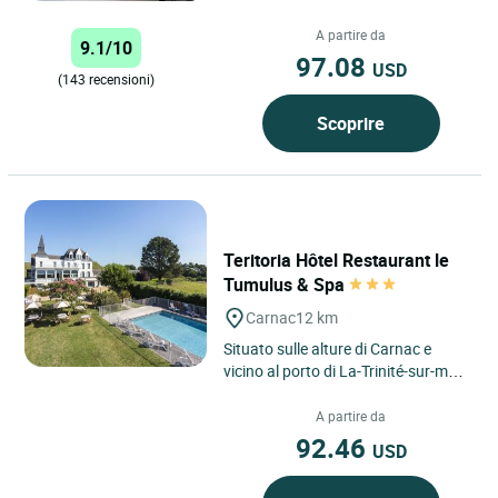
Vannes. Vicino al porto, alla
stazione marittima...
A partire da
9.1/10
97.08
USD
(143 recensioni)
Scoprire
Teritoria Hôtel Restaurant le
Tumulus & Spa
Carnac
12 km
Situato sulle alture di Carnac e
vicino al porto di La-Trinité-sur-mer,
interamente trasformato, l'hotel du
Tumulus vi dà...
A partire da
92.46
USD