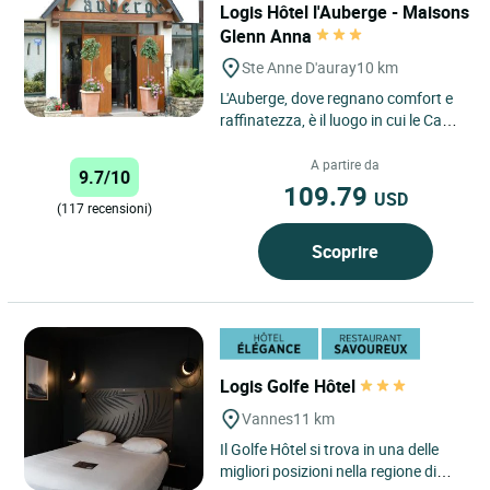
Logis Hôtel l'Auberge - Maisons
Glenn Anna
Ste Anne D'auray
10 km
L'Auberge, dove regnano comfort e
raffinatezza, è il luogo in cui le Case
Glenn Anna vi invitano a trascorrere
un momento...
A partire da
9.7/10
109.79
USD
(117 recensioni)
Scoprire
Logis Golfe Hôtel
Vannes
11 km
Il Golfe Hôtel si trova in una delle
migliori posizioni nella regione di