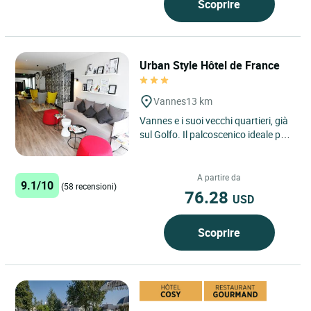
Scoprire
Urban Style Hôtel de France
Vannes
13 km
Vannes e i suoi vecchi quartieri, già
sul Golfo. Il palcoscenico ideale per
scoprire la Bretagna del sud. L'Hotel
de France...
A partire da
9.1/10
(58 recensioni)
76.28
USD
Scoprire