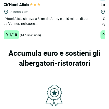
Cit'Hotel Alicia
Logi
Le Bono
3 km
V
L'Hotel Alicia si trova a 3 km da Auray e a 10 minuti di auto
Il Gol
da Vannes, nel cuore...
regio
9.1/10
9.1
(147 recensioni)
Accumula euro e sostieni gli
albergatori-ristoratori