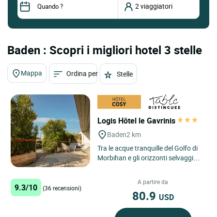
Baden : Scopri i migliori hotel 3 stelle
Mappa
Ordina per
Stelle
Logis Hôtel le Gavrinis
Baden
2 km
Tra le acque tranquille del Golfo di
Morbihan e gli orizzonti selvaggi
della penisola di Quiberon, l’Hotel
Ristorante Le...
A partire da
9.3/10
(36 recensioni)
80.9
USD