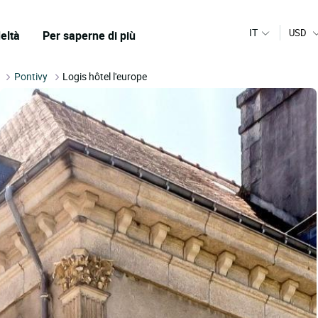
IT
USD
eltà
Per saperne di più
Pontivy
Logis hôtel l'europe