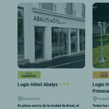
Logis Hôtel Abalys
Logis H
Primeu
Brest
24 km
Taule
45
En pleno centro de la ciudad de Brest, el
Todos los 