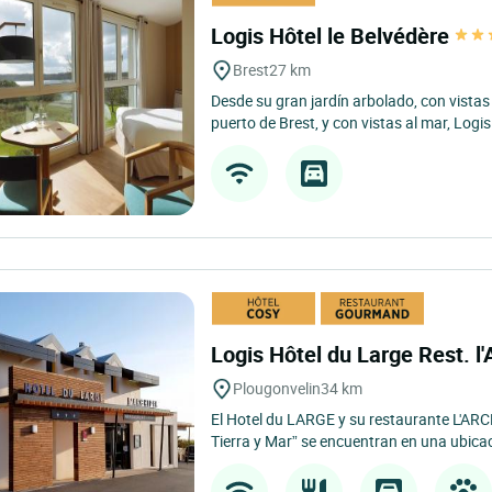
Logis Hôtel le Belvédère
Brest
27 km
Desde su gran jardín arbolado, con vistas 
puerto de Brest, y con vistas al mar, Logis
Logis Hôtel du Large Rest. l'
Plougonvelin
34 km
El Hotel du LARGE y su restaurante L'ARC
Tierra y Mar” se encuentran en una ubicaci