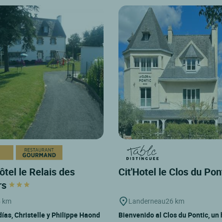
ôtel le Relais des
Cit'Hotel le Clos du Pon
rs
 km
Landerneau
26 km
días, Christelle y Philippe Haond
Bienvenido al Clos du Pontic, un 