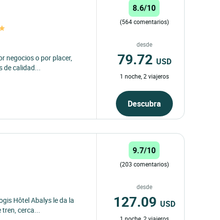
8.6/10
(564 comentarios)
desde
79.72
por negocios o por placer,
USD
 de calidad...
1 noche, 2 viajeros
Descubra
9.7/10
(203 comentarios)
desde
127.09
ogis Hôtel Abalys le da la
USD
tren, cerca...
1 noche, 2 viajeros