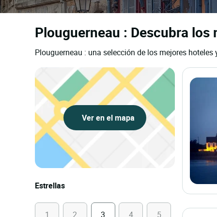
Plouguerneau : Descubra los m
Plouguerneau : una selección de los mejores hoteles y
Ver en el mapa
Estrellas
1
2
3
4
5