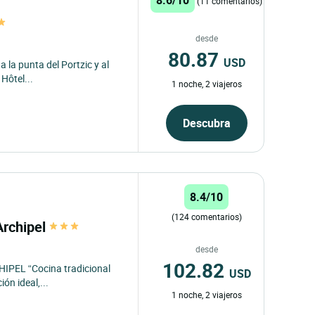
(11 comentarios)
desde
80.87
USD
a la punta del Portzic y al
 Hôtel...
1 noche, 2 viajeros
Descubra
8.4/10
(124 comentarios)
Archipel
desde
102.82
HIPEL “Cocina tradicional
USD
ón ideal,...
1 noche, 2 viajeros