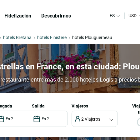
Fidelización
Descubrirnos
ES
USD
hôtels Bretana
hôtels Finistere
hôtels Plouguerneau
strellas en France, en esta ciudad: Pl
 restaurante entre más de 2.000 hoteles Logis a precios 
llegada
salida
Viajeros
Via
t
2 Viajeros