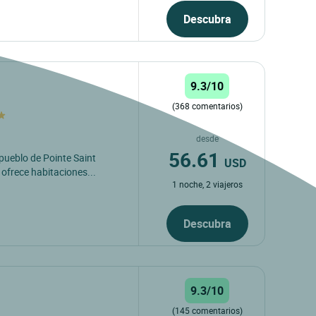
Descubra
9.3/10
(368 comentarios)
desde
56.61
pueblo de Pointe Saint
USD
ofrece habitaciones...
1 noche, 2 viajeros
Descubra
9.3/10
(145 comentarios)