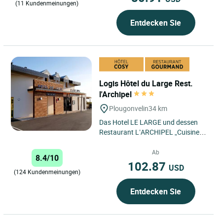
(11 Kundenmeinungen)
Entdecken Sie
Logis Hôtel du Large Rest.
l'Archipel
Plougonvelin
34 km
Das Hotel LE LARGE und dessen
Restaurant L’ARCHIPEL „Cuisine
traditionnelle Terre et Mer”
(traditionelle Küche vom...
Ab
8.4/10
102.87
USD
(124 Kundenmeinungen)
Entdecken Sie