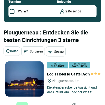
termine
Reisende
Plouguerneau : Entdecken Sie die
besten Einrichtungen 3 sterne
Karte
Sortieren nach
Sterne
Logis Hôtel le Castel Ac'h
Plouguerneau
5 km
Die atemberaubende Aussicht und
das Gefühl, am Ende der Welt zu
sein, sind die Schlüsselwörter
dieses Hotels, das direkt...
Ab