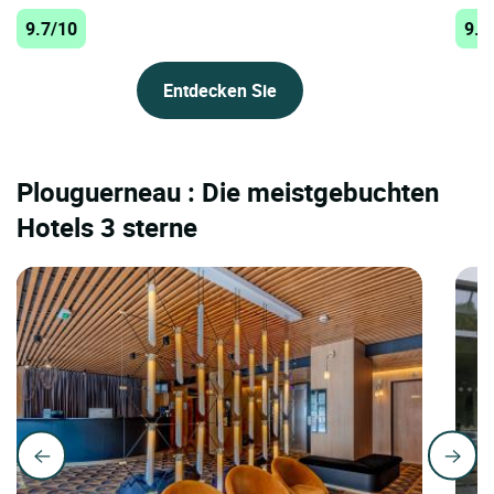
9.7/10
9.5
Entdecken Sie
Plouguerneau : Die meistgebuchten
Hotels 3 sterne