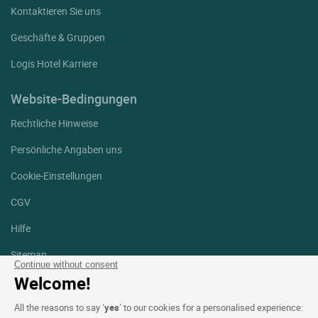
Kontaktieren Sie uns
Geschäfte & Gruppen
Logis Hotel Karriere
Website-Bedingungen
Rechtliche Hinweise
Persönliche Angaben uns
Cookie-Einstellungen
CGV
Hilfe
Sitemap
Continue without consent
Welcome!
Fotodanksagungen
All the reasons to say ‘
yes
’ to our cookies for a personalised experience:
Folgen Sie uns