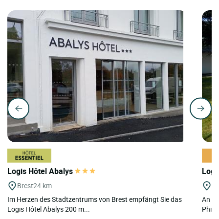
Logis Hôtel Abalys
Logi
Brest
24 km
Ta
Im Herzen des Stadtzentrums von Brest empfängt Sie das
An al
Logis Hôtel Abalys 200 m...
Phili