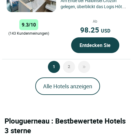
Am Ende der Halbinsel Crozon
gelegen, überblickt das Logis Hôtel
de France den Hafen von Camaret
und bietet den idealen...
Ab
9.3/10
98.25
USD
(143 Kundenmeinungen)
Entdecken Sie
1
2
Alle Hotels anzeigen
Plouguerneau : Bestbewertete Hotels
3 sterne