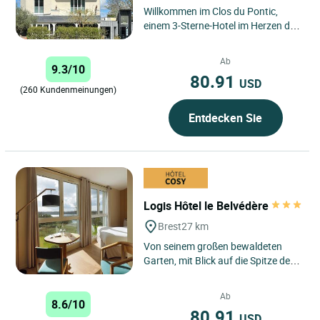
Willkommen im Clos du Pontic,
einem 3-Sterne-Hotel im Herzen des
historischen Zentrums von
Landerneau, das für seine
Ab
9.3/10
bewohnte...
80.91
USD
(260 Kundenmeinungen)
Entdecken Sie
Logis Hôtel le Belvédère
Brest
27 km
Von seinem großen bewaldeten
Garten, mit Blick auf die Spitze des
Portzic und einem
atemberaubenden Blick auf den
Ab
8.6/10
Hafen...
80.91
USD