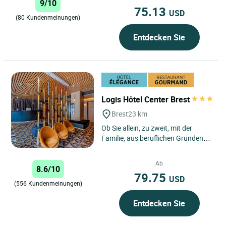
9/10
75.13
USD
(80 Kundenmeinungen)
Entdecken Sie
Logis Hôtel Center Brest
Brest
23 km
Ob Sie allein, zu zweit, mit der
Familie, aus beruflichen Gründen
oder zum Vergnügen reisen, unser
Haus bietet Ihnen hochwertige...
Ab
8.6/10
79.75
USD
(556 Kundenmeinungen)
Entdecken Sie