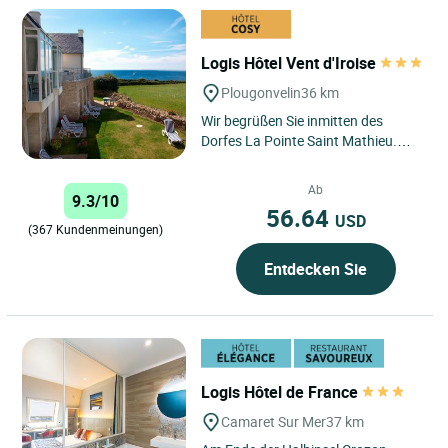
Logis Hôtel Vent d'Iroise
Plougonvelin
36 km
Wir begrüßen Sie inmitten des
Dorfes La Pointe Saint Mathieu.
Das aus 7 Häusern bestehende
Hotel bietet seinen Gästen...
Ab
9.3/10
56.64
USD
(367 Kundenmeinungen)
Entdecken Sie
Logis Hôtel de France
Camaret Sur Mer
37 km