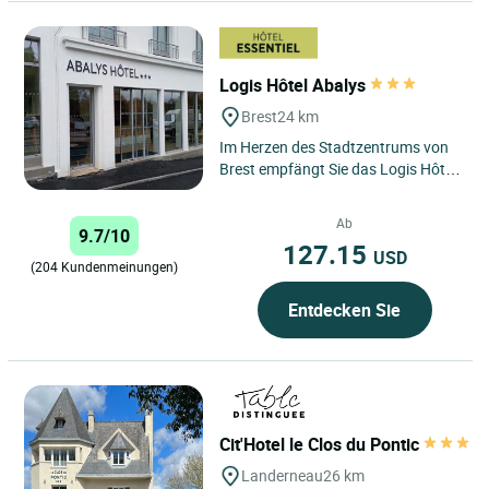
Logis Hôtel Abalys
Brest
24 km
Im Herzen des Stadtzentrums von
Brest empfängt Sie das Logis Hôtel
Abalys 200 m vom Bahnhof
entfernt, in der Nähe des...
Ab
9.7/10
127.15
USD
(204 Kundenmeinungen)
Entdecken Sie
Cit'Hotel le Clos du Pontic
Landerneau
26 km