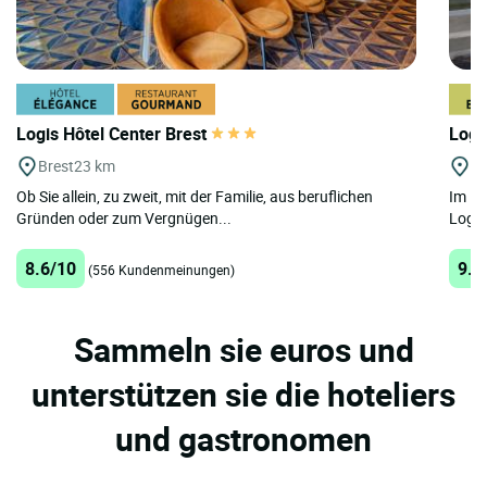
Logis Hôtel Center Brest
Logi
Brest
23 km
Br
Ob Sie allein, zu zweit, mit der Familie, aus beruflichen
Im He
Gründen oder zum Vergnügen...
Logis
8.6/10
9.7
(556 Kundenmeinungen)
Sammeln sie euros und
unterstützen sie die hoteliers
und gastronomen