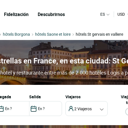
Fidelización
Descubrirnos
ES
USD
hôtels Borgona
hôtels Saone et loire
hôtels St gervais en valliere
trellas en France, en esta ciudad: St Ge
u hotel y restaurante entre más de 2.000 hoteles Logis a 
llegada
salida
Viajeros
Via
t
2 Viajeros