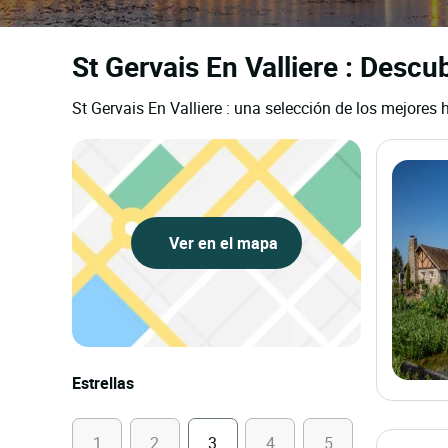
St Gervais En Valliere : Descu
St Gervais En Valliere : una selección de los mejores 
Ver en el mapa
Estrellas
1
2
3
4
5