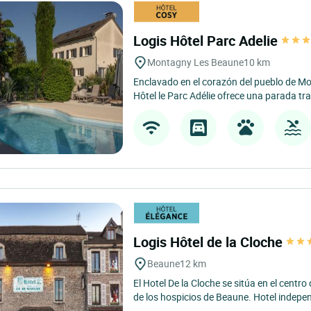
Logis Hôtel Parc Adelie
Montagny Les Beaune
10 km
Enclavado en el corazón del pueblo de Mo
Hôtel le Parc Adélie ofrece una parada tran
Logis Hôtel de la Cloche
Beaune
12 km
El Hotel De la Cloche se sitúa en el centr
de los hospicios de Beaune. Hotel indepen