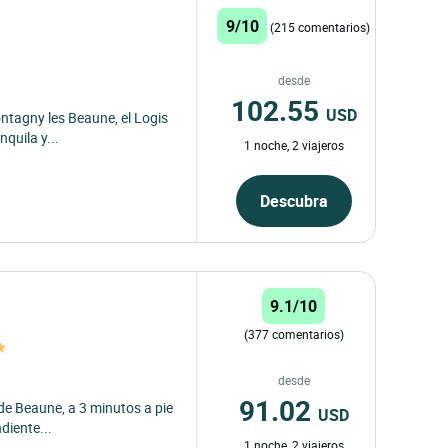
9/10
(215 comentarios)
desde
102.55
USD
ntagny les Beaune, el Logis
quila y...
1 noche, 2 viajeros
Descubra
9.1/10
(377 comentarios)
desde
91.02
o de Beaune, a 3 minutos a pie
USD
diente...
1 noche, 2 viajeros