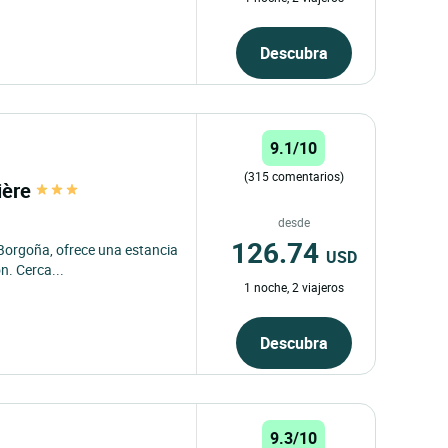
Descubra
9.1/10
(315 comentarios)
ière
desde
126.74
 Borgoña, ofrece una estancia
USD
n. Cerca...
1 noche, 2 viajeros
Descubra
9.3/10