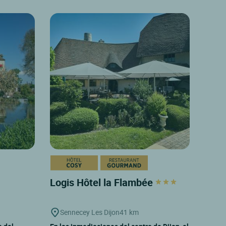
Logis Hôtel la Flambée
Sennecey Les Dijon
41 km