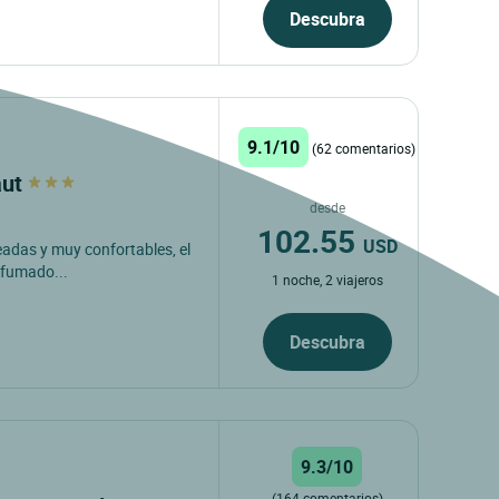
Descubra
9.1/10
(62 comentarios)
aut
desde
102.55
USD
leadas y muy confortables, el
rfumado...
1 noche, 2 viajeros
Descubra
9.3/10
(164 comentarios)