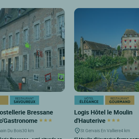
ostellerie Bressane
Logis Hôtel le Moulin
Ho'Gastronome
d'Hauterive
ain Du Bois
30 km
St Gervais En Valliere
4 km