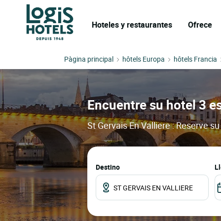
Hoteles y restaurantes
Ofrece
Pàgina principal
hôtels Europa
hôtels Francia
Encuentre su hotel 3 es
St Gervais En Valliere : Reserve s
Destino