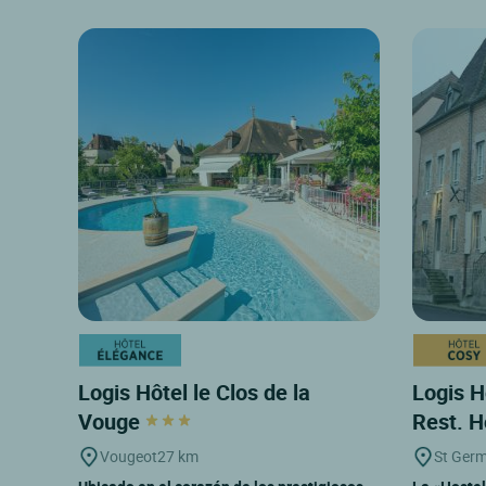
Logis Hôtel le Clos de la
Logis H
Vouge
Rest. 
Vougeot
27 km
St Germ