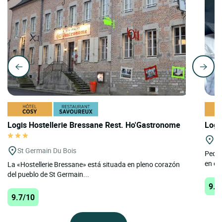
Logis Hostellerie Bressane Rest. Ho'Gastronome
Logi
Bo
St Germain Du Bois
Peque
en el 
La «Hostellerie Bressane» está situada en pleno corazón
del pueblo de St Germain...
9.6
9.7/10