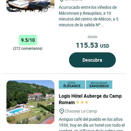
Acurrucado entre los viñedos de
Mâconnais y Beaujolais, a 10
minutos del centro de Mâcon, a 5
minutos de la salida Nº...
desde
9.5/10
115.53
USD
(272 comentarios)
Descubra
Logis Hôtel Auberge du Camp
Romain
Chassey Le Camp
Antiguo café del pueblo en los años
1950, hoy en día un hotel con todo el
confort, en el flanco de la colina con