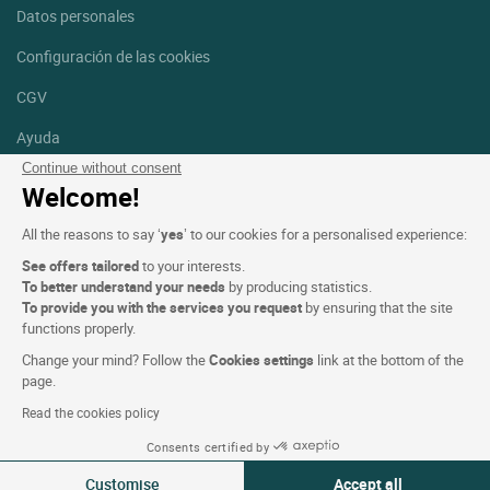
Datos personales
Configuración de las cookies
CGV
Ayuda
Continue without consent
Mapa del sitio
Welcome!
Créditos
All the reasons to say ‘
yes
’ to our cookies for a personalised experience:
fotografías
See offers tailored
to your interests.
Síguenos
To better understand your needs
by producing statistics.
To provide you with the services you request
by ensuring that the site
Facebook
Instagram
functions properly.
Change your mind? Follow the
Cookies settings
link at the bottom of the
Linkedin
page.
Read the cookies policy
Consents certified by
Customise
Accept all