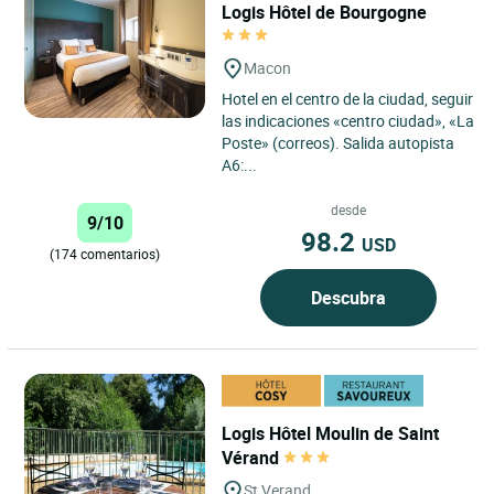
Logis Hôtel de Bourgogne
Macon
Hotel en el centro de la ciudad, seguir
las indicaciones «centro ciudad», «La
Poste» (correos). Salida autopista
A6:...
desde
9/10
98.2
USD
(174 comentarios)
Descubra
Logis Hôtel Moulin de Saint
Vérand
St Verand