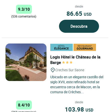
desde
9.3/10
86.65
USD
(536 comentarios)
Descubra
Logis Hôtel le Château de la
Barge
Creches Sur Saone
Ubicado en un elegante castillo del
siglo XVII, este refinado hotel se
encuentra cerca de Macon, en la
comuna de Crèches...
desde
8.4/10
103.98
USD