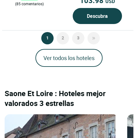
103.98
USD
(85 comentarios)
Descubra
1
2
3
Ver todos los hoteles
Saone Et Loire : Hoteles mejor
valorados 3 estrellas