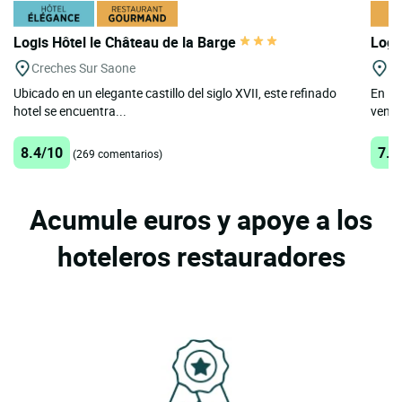
Logis Hôtel le Château de la Barge
Logi
Creches Sur Saone
L
Ubicado en un elegante castillo del siglo XVII, este refinado
En la
hotel se encuentra...
venga
8.4/10
7.4
(269 comentarios)
Acumule euros y apoye a los
hoteleros restauradores