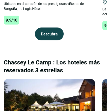
St
Ubicado en el corazón de los prestigiosos viñedos de
Borgoña, Le Logis Hôtel...
La «H
del p
9.9/10
9.7
Descubra
Chassey Le Camp : Los hoteles más
reservados 3 estrellas