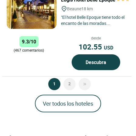
Beaune
18 km
"El hotel Belle Epoque tiene todo el
encanto de las moradas
borgoñonas. En un edificio utilizado
en otro tiempo para el...
desde
9.3/10
102.55
USD
(467 comentarios)
Descubra
1
2
Ver todos los hoteles