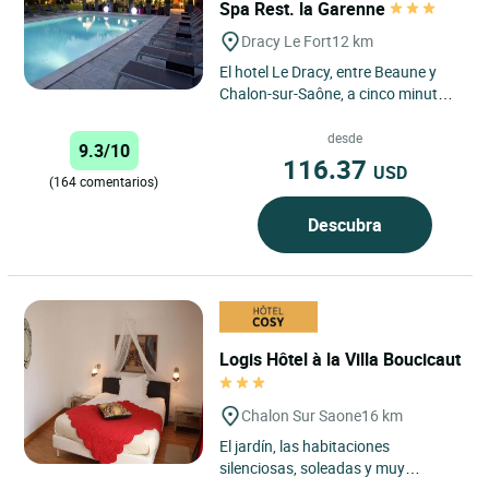
Spa Rest. la Garenne
Dracy Le Fort
12 km
El hotel Le Dracy, entre Beaune y
Chalon-sur-Saône, a cinco minutos
de la autopista A6, le invita a pasar
una estancia en...
desde
9.3/10
116.37
USD
(164 comentarios)
Descubra
Logis Hôtel à la Villa Boucicaut
Chalon Sur Saone
16 km
El jardín, las habitaciones
silenciosas, soleadas y muy