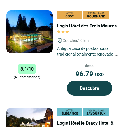
Logis Hôtel des Trois Maures
Couches
10 km
Antigua casa de postas, casa
tradicional totalmente renovada.
Cocina local y de mercado, buena
carta de vinos provenientes...
desde
8.1/10
96.79
USD
(61 comentarios)
Descubra
Logis Hôtel le Dracy Hôtel &