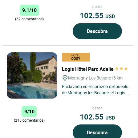
confortables, el fuego de leña en el
salón y el hamman perfumado...
desde
9.1/10
102.55
USD
(62 comentarios)
Descubra
Logis Hôtel Parc Adelie
Montagny Les Beaune
16 km
Enclavado en el corazón del pueblo
de Montagny les Beaune, el Logis
Hôtel le Parc Adélie ofrece una
parada tranquila y...
desde
9/10
102.55
USD
(215 comentarios)
Descubra