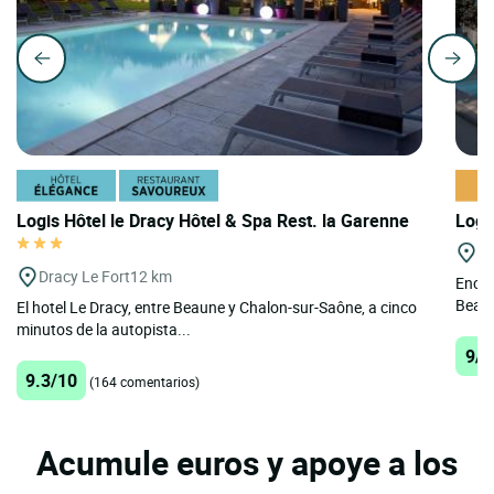
Logis Hôtel le Dracy Hôtel & Spa Rest. la Garenne
Logi
Mo
Dracy Le Fort
12 km
Encla
Beaun
El hotel Le Dracy, entre Beaune y Chalon-sur-Saône, a cinco
minutos de la autopista...
9/1
9.3/10
(164 comentarios)
Acumule euros y apoye a los