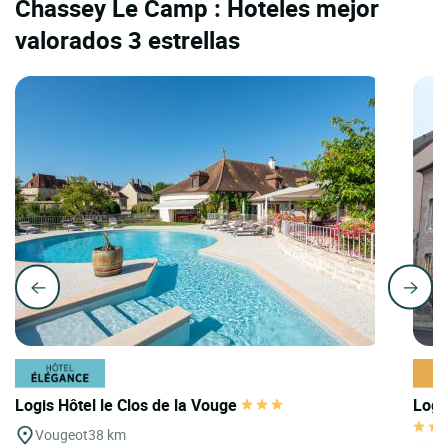
Chassey Le Camp : Hoteles mejor
valorados 3 estrellas
Logis Hôtel le Clos de la Vouge
Logi
Vougeot
38 km