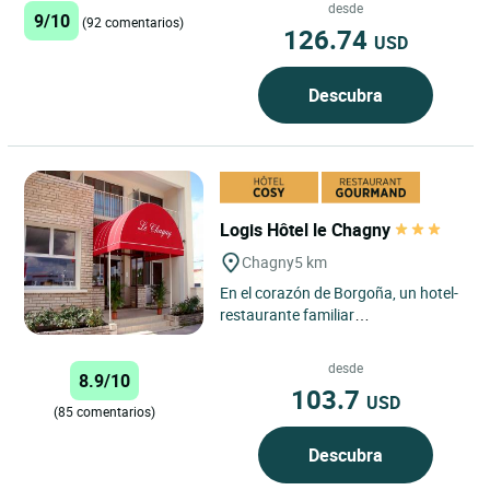
con vistas...
desde
9/10
(92 comentarios)
126.74
USD
Descubra
Logis Hôtel le Chagny
Chagny
5 km
En el corazón de Borgoña, un hotel-
restaurante familiar
completamente renovado, con una
decoración refinada de
desde
8.9/10
tonalidades...
103.7
USD
(85 comentarios)
Descubra