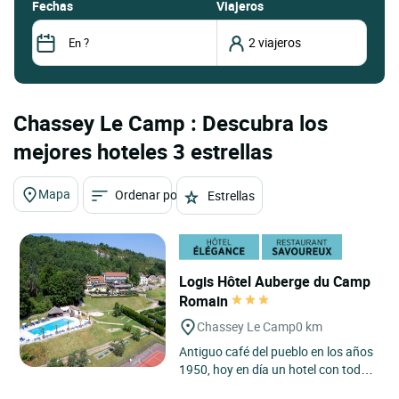
fechas
Viajeros
Chassey Le Camp : Descubra los
mejores hoteles 3 estrellas
Mapa
Ordenar por
Estrellas
Logis Hôtel Auberge du Camp
Romain
Chassey Le Camp
0 km
Antiguo café del pueblo en los años
1950, hoy en día un hotel con todo
el confort, en el flanco de la colina