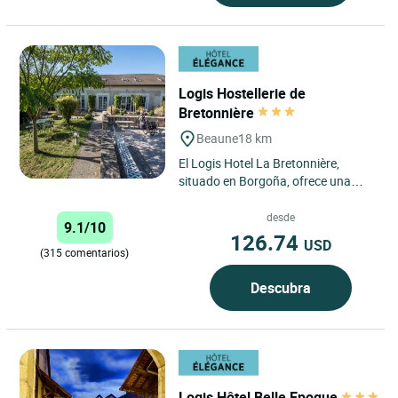
Logis Hostellerie de
Bretonnière
Beaune
18 km
El Logis Hotel La Bretonnière,
situado en Borgoña, ofrece una
estancia ideal en Beaune, a solo 40
minutos de Dijon. Cerca...
desde
9.1/10
126.74
USD
(315 comentarios)
Descubra
Logis Hôtel Belle Epoque