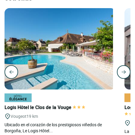
Logis Hôtel le Clos de la Vouge
Logi
Vougeot
19 km
St
Ubicado en el corazón de los prestigiosos viñedos de
Borgoña, Le Logis Hôtel...
La «H