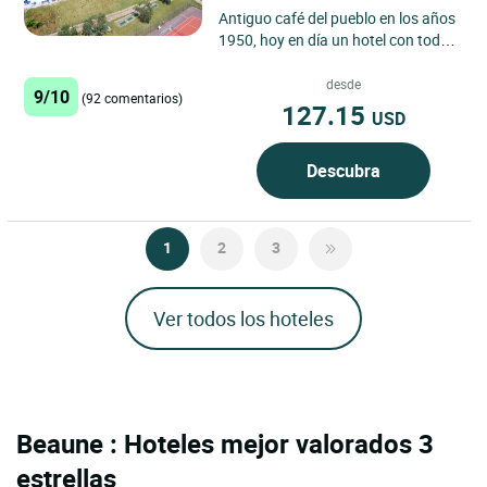
Antiguo café del pueblo en los años
1950, hoy en día un hotel con todo
el confort, en el flanco de la colina
con vistas...
desde
9/10
(92 comentarios)
127.15
USD
Descubra
1
2
3
Ver todos los hoteles
Beaune : Hoteles mejor valorados 3
estrellas