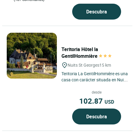
Descubra
Teritoria Hôtel la
GentilHommière
Nuits St Georges
15 km
Teritoria La GentilHommière es una
casa con carácter situada en Nuits-
Saint-Georges, en el corazón de
Borgoña–Franco...
desde
102.87
USD
Descubra