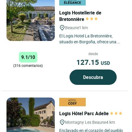
Logis Hostellerie de
Bretonnière
Beaune
1 km
El Logis Hotel La Bretonnière,
situado en Borgoña, ofrece una
estancia ideal en Beaune, a solo 40
minutos de Dijon. Cerca...
desde
9.1/10
127.15
USD
(316 comentarios)
Descubra
Logis Hôtel Parc Adelie
Montagny Les Beaune
4 km
Enclavado en el corazón del pueblo