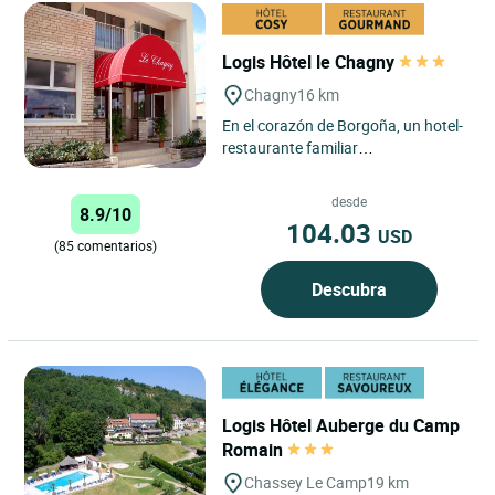
Logis Hôtel le Chagny
Chagny
16 km
En el corazón de Borgoña, un hotel-
restaurante familiar
completamente renovado, con una
decoración refinada de
desde
8.9/10
tonalidades...
104.03
USD
(85 comentarios)
Descubra
Logis Hôtel Auberge du Camp
Romain
Chassey Le Camp
19 km