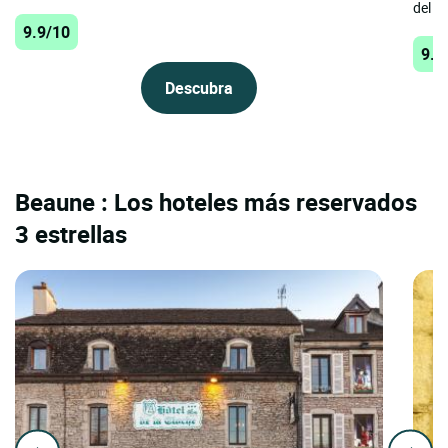
del p
9.9/10
9.7
Descubra
Beaune : Los hoteles más reservados
3 estrellas