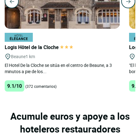
Logis Hôtel de la Cloche
Logi
Beaune
1 km
B
El Hotel De la Cloche se sitúa en el centro de Beaune, a 3
"El h
minutos a pie de los...
borgo
9.1/10
9.3
(372 comentarios)
Acumule euros y apoye a los
hoteleros restauradores