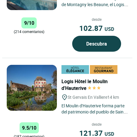
de Montagny les Beaune, el Logis
Hôtel le Parc Adélie ofrece una
parada tranquila y...
desde
9/10
102.87
USD
(214 comentarios)
Descubra
Logis Hôtel le Moulin
d'Hauterive
St Gervais En Valliere
14 km
El Moulin d'Hauterive forma parte
del patrimonio del pueblo de Saint
Gervais en Vallière, cerca de Beaune
en Borgoña. Este...
desde
9.5/10
121.37
USD
(187 comentarios)