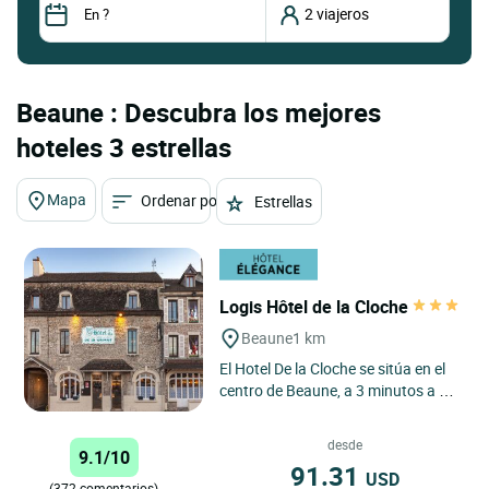
Beaune : Descubra los mejores
hoteles 3 estrellas
Mapa
Ordenar por
Estrellas
Logis Hôtel de la Cloche
Beaune
1 km
El Hotel De la Cloche se sitúa en el
centro de Beaune, a 3 minutos a pie
de los hospicios de Beaune. Hotel
independiente...
desde
9.1/10
91.31
USD
(372 comentarios)