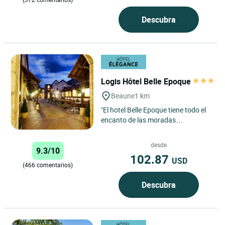
Descubra
Logis Hôtel Belle Epoque
Beaune
1 km
"El hotel Belle Epoque tiene todo el
encanto de las moradas
borgoñonas. En un edificio utilizado
en otro tiempo para el...
desde
9.3/10
102.87
USD
(466 comentarios)
Descubra