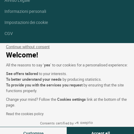
Avviso Legale
Informazioni personali
Impostazioni dei cookie
CGV
Aiuto
Continue without consent
Welcome!
Mappa del sito
All the reasons to say ‘
yes
’ to our cookies for a personalised experience:
Crediti fotografici
See offers tailored
to your interests.
Seguici
To better understand your needs
by producing statistics.
To provide you with the services you request
by ensuring that the site
Facebook
Instagram
functions properly.
Change your mind? Follow the
Cookies settings
link at the bottom of the
Linkedin
page.
Read the cookies policy
Consents certified by
Customise
Accept all