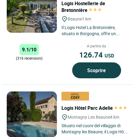
Logis Hostellerie de
Bretonnière
Beaune
1 km
Il Logis Hotel La Bretonnière,
situato in Borgogna, offre un
soggiorno ideale a Beaune, a soli 40
minuti da Digione. Vicino...
A partire da
9.1/10
126.74
USD
(316 recensioni)
Scoprire
Logis Hôtel Parc Adelie
Montagny Les Beaune
4 km
Situato nel cuore del villaggio di
Montagny les Beaune, il Logis Hôtel