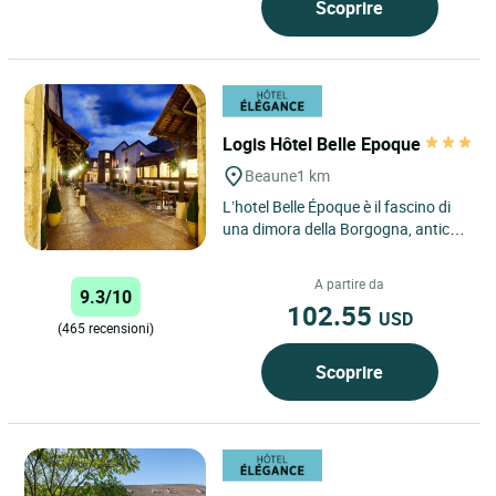
Scoprire
Logis Hôtel Belle Epoque
Beaune
1 km
L’hotel Belle Époque è il fascino di
una dimora della Borgogna, antica
casa di commercio restaurata
nell'antico stile...
A partire da
9.3/10
102.55
USD
(465 recensioni)
Scoprire