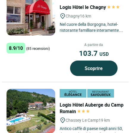
Logis Hôtel le Chagny
Chagny
16 km
Nel cuore della Borgogna, hotel-
ristorante familliare interamente
restaurato, dalla decorazione dolce
e raffinata, con una...
A partire da
8.9/10
(85 recensioni)
103.7
USD
Scoprire
Logis Hôtel Auberge du Camp
Romain
Chassey Le Camp
19 km
Antico caffè di paese negli anni 50,