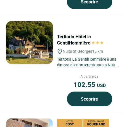
Scoprire
Teritoria Hôtel la
GentilHommière
Nuits St Georges
15 km
Teritoria La GentilHommière è una
dimora di carattere situata a Nuits-
Saint-Georges, nel cuore della
Borgogna–Franca...
A partire da
102.55
USD
Scoprire