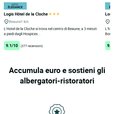
Logis Hôtel de la Cloche
Logi
Beaune
1 km
B
L’Hotel de la Cloche si trova nel centro di Beaune, a 3 minuti
L’hot
a piedi dagli Hospices...
Borgo
9.1/10
9.3
(377 recensioni)
Accumula euro e sostieni gli
albergatori-ristoratori