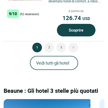
diventato hotel di confort, a ridosso
della collina con vista sui boschi e
sul vigneto...
A partire da
9/10
(92 recensioni)
126.74
USD
Scoprire
1
2
3
Vedi tutti gli hotel
Beaune : Gli hotel 3 stelle più quotati