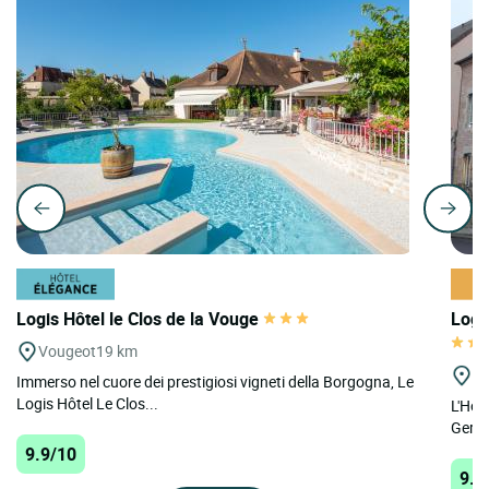
Logis Hôtel le Clos de la Vouge
Logi
Vougeot
19 km
St
Immerso nel cuore dei prestigiosi vigneti della Borgogna, Le
Logis Hôtel Le Clos...
L'Host
Germa
9.9/10
9.7