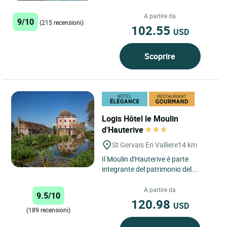
le Parc Adélie offre una sosta
tranquilla ed elegante...
A partire da
9/10
(215 recensioni)
102.55
USD
Scoprire
Logis Hôtel le Moulin
d'Hauterive
St Gervais En Valliere
14 km
Il Moulin d'Hauterive è parte
integrante del patrimonio del
villaggio di Saint Gervais en Vallière,
vicino a Beaune in...
A partire da
9.5/10
120.98
USD
(189 recensioni)