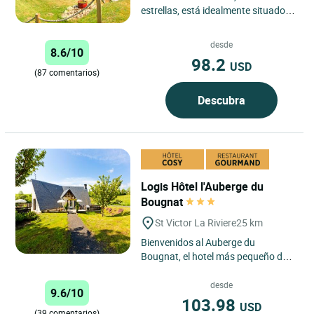
estrellas, está idealmente situado
en Ussel, en el corazón de Haute-
Corrèze, en un entorno...
desde
8.6/10
98.2
USD
(87 comentarios)
Descubra
Logis Hôtel l'Auberge du
Bougnat
St Victor La Riviere
25 km
Bienvenidos al Auberge du
Bougnat, el hotel más pequeño del
Massif du Sancy, en Saint Victor La
Rivière, situado a 5 min....
desde
9.6/10
103.98
USD
(39 comentarios)