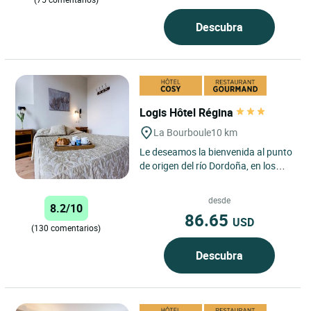
Descubra
Logis Hôtel Régina
La Bourboule
10 km
Le deseamos la bienvenida al punto
de origen del río Dordoña, en los
confines del macizo de los Monts-
Dore, protegido en...
desde
8.2/10
86.65
USD
(130 comentarios)
Descubra