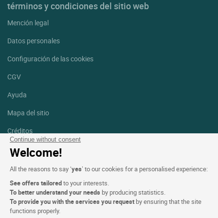
términos y condiciones del sitio web
Mención legal
Datos personales
Configuración de las cookies
CGV
Ayuda
Mapa del sitio
Créditos
fotografías
Continue without consent
Welcome!
Síguenos
All the reasons to say ‘
yes
’ to our cookies for a personalised experience:
Facebook
Instagram
See offers tailored
to your interests.
To better understand your needs
by producing statistics.
Linkedin
To provide you with the services you request
by ensuring that the site
functions properly.