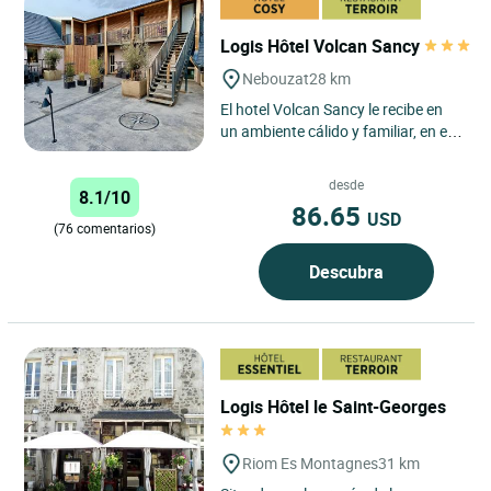
Logis Hôtel Volcan Sancy
Nebouzat
28 km
El hotel Volcan Sancy le recibe en
un ambiente cálido y familiar, en el
corazón del parque regional de los
volcanes de...
desde
8.1/10
86.65
USD
(76 comentarios)
Descubra
Logis Hôtel le Saint-Georges
Riom Es Montagnes
31 km