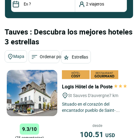
Tauves : Descubra los mejores hoteles
3 estrellas
Mapa
Ordenar por
Estrellas
Logis Hôtel de la Poste
St Sauves D'auvergne
7 km
Situado en el corazón del
encantador pueblo de Saint-
Sauves-d'Auvergne, a tan solo unos
minutos de las famosas
desde
9.3/10
estaciones...
100.51
USD
(75 comentarios)