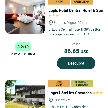
Logis Hôtel Central Hôtel & Spa
Bort Les Orgues
20 km
El Logis Central Hôtel & SPA de Bort
Les Orgues es un hotel de 3
estrellas idealmente situado en el
corazón de la región...
desde
8.2/10
86.65
USD
(439 comentarios)
Descubra
Logis Hôtel les Gravades
Ussel
22 km
El hotel Les Gravades, de 3