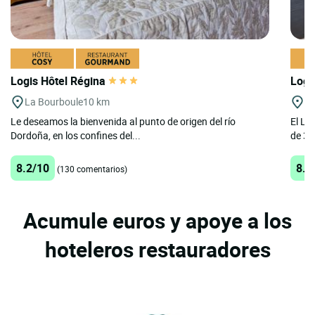
Logis Hôtel Régina
Logi
La Bourboule
10 km
Bo
Le deseamos la bienvenida al punto de origen del río
El Lo
Dordoña, en los confines del...
de 3 
8.2/10
8.2
(130 comentarios)
Acumule euros y apoye a los
hoteleros restauradores