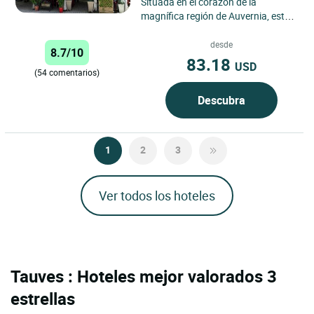
Situada en el corazón de la
magnífica región de Auvernia, esta
gran casa de piedra del siglo XIX en
Riom es Montagnes...
desde
8.7/10
83.18
USD
(54 comentarios)
Descubra
1
2
3
Ver todos los hoteles
Tauves : Hoteles mejor valorados 3
estrellas