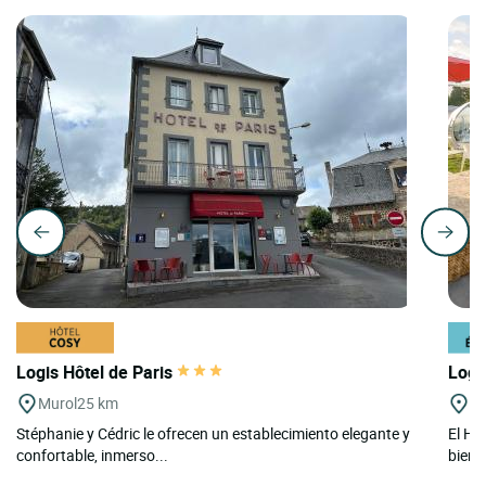
Logis Hôtel de Paris
Logi
Murol
25 km
M
Stéphanie y Cédric le ofrecen un establecimiento elegante y
El Hôt
confortable, inmerso...
bienv