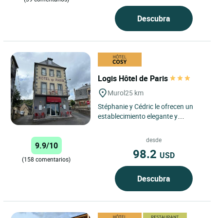
Descubra
Logis Hôtel de Paris
Murol
25 km
Stéphanie y Cédric le ofrecen un
establecimiento elegante y
confortable, inmerso en un entorno
natural a 850 m de altitud. ...
desde
9.9/10
98.2
USD
(158 comentarios)
Descubra