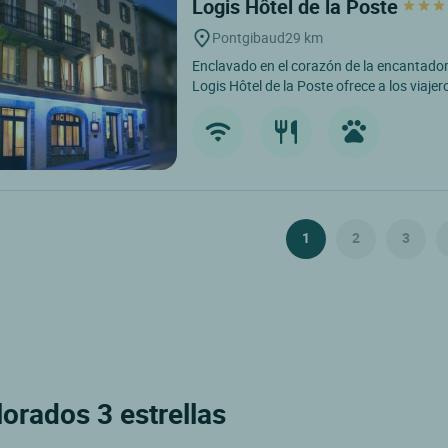
Logis Hôtel de la Poste
Pontgibaud
29 km
Enclavado en el corazón de la encantado
Logis Hôtel de la Poste ofrece a los viajer
1
2
3
lorados 3 estrellas