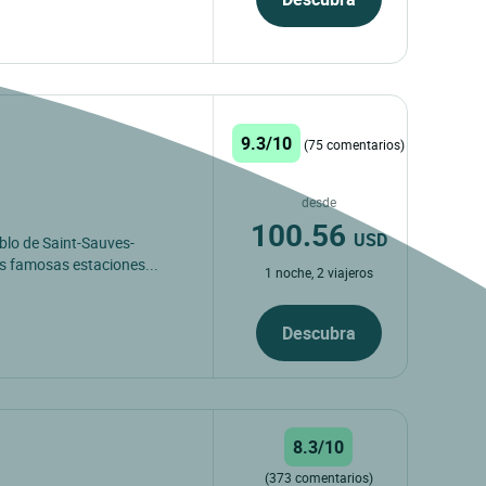
9.3/10
(75 comentarios)
desde
100.56
USD
blo de Saint-Sauves-
as famosas estaciones...
1 noche, 2 viajeros
Descubra
8.3/10
(373 comentarios)