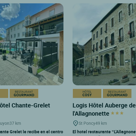
ôtel Chante-Grelet
Logis Hôtel Auberge de
l'Allagnonette
guyon
37 km
St Poncy
49 km
ante Grelet le recibe en el centro
El hotel restaurante “L'Allagnone