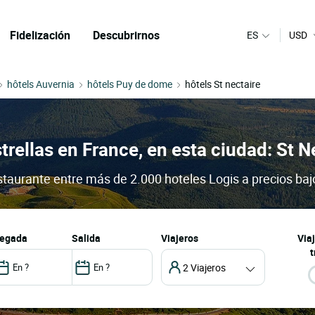
Fidelización
Descubrirnos
ES
USD
hôtels Auvernia
hôtels Puy de dome
hôtels St nectaire
trellas en France, en esta ciudad: St N
estaurante entre más de 2.000 hoteles Logis a precios baj
llegada
salida
Viajeros
Via
t
2 Viajeros