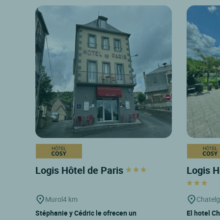
Logis Hôtel de Paris
Logis H
Murol
4 km
Chatel
Stéphanie y Cédric le ofrecen un
El hotel Ch