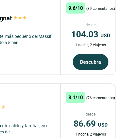
9.6/10
(39 comentarios)
ugnat
desde
104.03
USD
otel más pequeño del Massif
do a 5 min....
1 noche, 2 viajeros
Descubra
8.1/10
(76 comentarios)
desde
86.69
USD
nte cálido y familiar, en el
es de...
1 noche, 2 viajeros