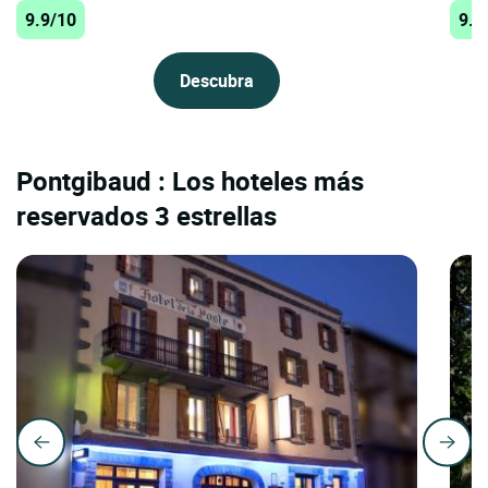
9.9/10
9.7
Descubra
Pontgibaud : Los hoteles más
reservados 3 estrellas