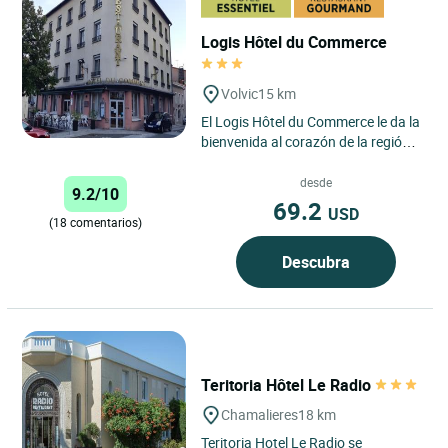
Logis Hôtel du Commerce
Volvic
15 km
El Logis Hôtel du Commerce le da la
bienvenida al corazón de la región
de Auvernia, en Volvic, para una
auténtica escapada...
desde
9.2/10
69.2
USD
(18 comentarios)
Descubra
Teritoria Hôtel Le Radio
Chamalieres
18 km
Teritoria Hotel Le Radio se