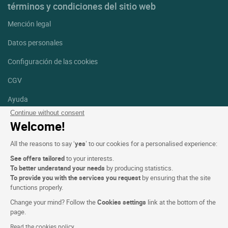
términos y condiciones del sitio web
Mención legal
Datos personales
Configuración de las cookies
CGV
Ayuda
Continue without consent
Mapa del sitio
Welcome!
Créditos
All the reasons to say ‘
yes
’ to our cookies for a personalised experience:
fotografías
See offers tailored
to your interests.
Síguenos
To better understand your needs
by producing statistics.
To provide you with the services you request
by ensuring that the site
Facebook
Instagram
functions properly.
Change your mind? Follow the
Cookies settings
link at the bottom of the
Linkedin
page.
Read the cookies policy