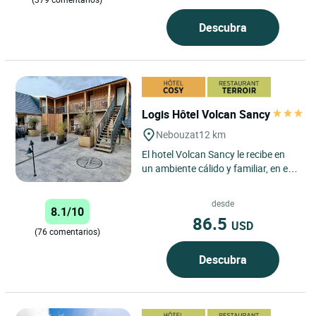
Descubra
Logis Hôtel Volcan Sancy
Nebouzat
12 km
El hotel Volcan Sancy le recibe en
un ambiente cálido y familiar, en el
corazón del parque regional de los
volcanes de...
desde
8.1/10
86.5
USD
(76 comentarios)
Descubra