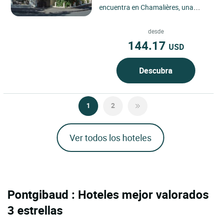
encuentra en Chamalières, una
elegante ciudad termal junto a
Clermont-Ferrand, en el corazón...
desde
144.17
USD
Descubra
1
2
Ver todos los hoteles
Pontgibaud : Hoteles mejor valorados
3 estrellas