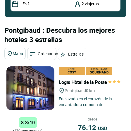
Pontgibaud : Descubra los mejores
hoteles 3 estrellas
Mapa
Ordenar por
Estrellas
Logis Hôtel de la Poste
Pontgibaud
0 km
Enclavado en el corazón de la
encantadora comuna de
Pontgibaud, el Logis Hôtel de la
Poste ofrece a los viajeros una
desde
8.3/10
auténtica...
76.12
USD
(379 comentarios)