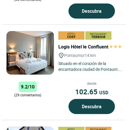
Descubra
Logis Hôtel le Confluent
Pontaumur
14 km
Situado en el corazón de la
encantadora ciudad de Pontaumur,
el Logis Hôtel le Confluent es una
auténtica joya enclavada...
desde
9.2/10
102.65
USD
(29 comentarios)
Descubra