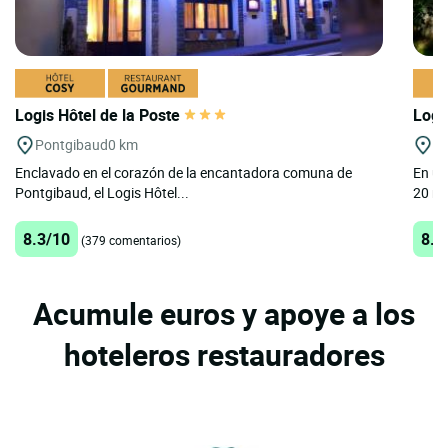
Logis Hôtel de la Poste
Logi
Pontgibaud
0 km
Vo
Enclavado en el corazón de la encantadora comuna de
En un
Pontgibaud, el Logis Hôtel...
20 mi
8.3/10
8.5
(379 comentarios)
Acumule euros y apoye a los
hoteleros restauradores