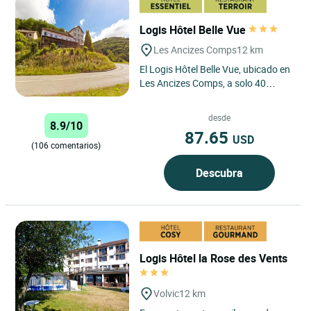
Logis Hôtel Belle Vue
Les Ancizes Comps
12 km
El Logis Hôtel Belle Vue, ubicado en
Les Ancizes Comps, a solo 40
minutos de Clermont-Ferrand, es un
destino ideal para...
desde
8.9/10
87.65
USD
(106 comentarios)
Descubra
Logis Hôtel la Rose des Vents
Volvic
12 km