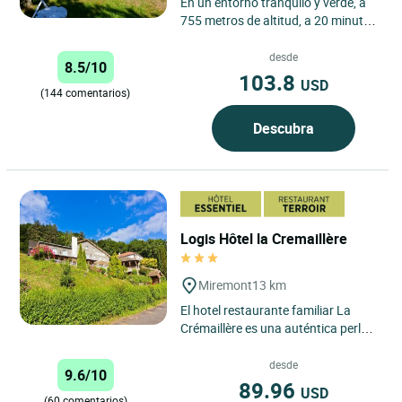
En un entorno tranquilo y verde, a
755 metros de altitud, a 20 minutos
de Clermont-Ferrand o del Puy de
Dôme y a 15 minutos...
desde
8.5/10
103.8
USD
(144 comentarios)
Descubra
Logis Hôtel la Cremaillère
Miremont
13 km
El hotel restaurante familiar La
Crémaillère es una auténtica perla
situada en el valle clasificado
Natura 2000, en el...
desde
9.6/10
89.96
USD
(60 comentarios)