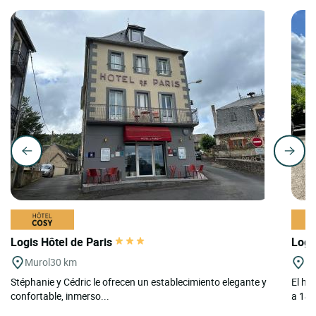
Logis Hôtel de Paris
Logi
Murol
30 km
Ch
Stéphanie y Cédric le ofrecen un establecimiento elegante y
El ho
confortable, inmerso...
a 14 