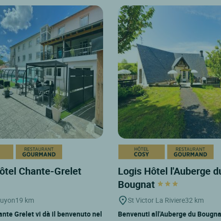
ôtel Chante-Grelet
Logis Hôtel l'Auberge d
Bougnat
guyon
19 km
St Victor La Riviere
32 km
ante Grelet vi dà il benvenuto nel
Benvenuti all'Auberge du Bougnat