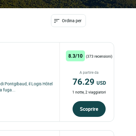
Ordina per
8.3/10
(373 recensioni)
A partire da
76.29
USD
di Pontgibaud, il Logis Hôtel
a fuga...
1 notte, 2 viaggiatori
Scoprire