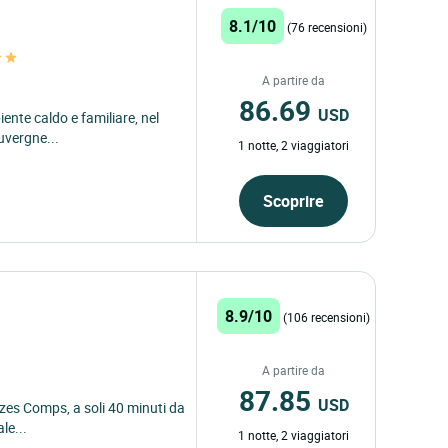
8.1/10
(76 recensioni)
A partire da
86.69
USD
ente caldo e familiare, nel
uvergne...
1 notte, 2 viaggiatori
Scoprire
8.9/10
(106 recensioni)
A partire da
87.85
USD
cizes Comps, a soli 40 minuti da
le...
1 notte, 2 viaggiatori