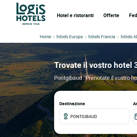
Hotel e ristoranti
Offerte
Fed
Home
hôtels Europa
hôtels Francia
hôtels A
Trovate il vostro hotel 
Pontgibaud : Prenotate il vostro ho
Destinazione