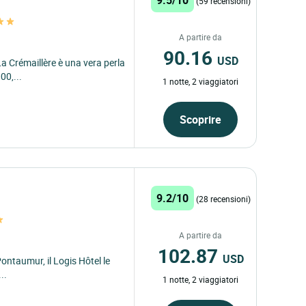
(59 recensioni)
A partire da
90.16
USD
La Crémaillère è una vera perla
00,...
1 notte, 2 viaggiatori
Scoprire
9.2/10
(28 recensioni)
A partire da
102.87
USD
Pontaumur, il Logis Hôtel le
..
1 notte, 2 viaggiatori