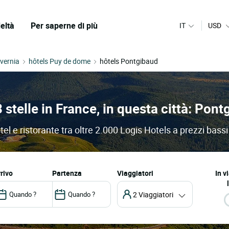
eltà
Per saperne di più
IT
USD
lvernia
hôtels Puy de dome
hôtels Pontgibaud
3 stelle in France, in questa città: Pon
tel e ristorante tra oltre 2.000 Logis Hotels a prezzi bassi
arrivo
partenza
Viaggiatori
In v
2 Viaggiatori