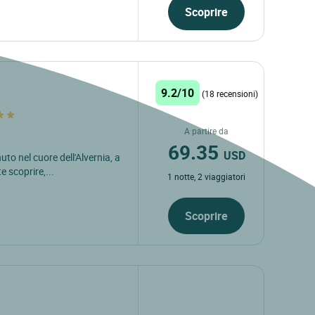
Scoprire
9.2/10
(18 recensioni)
A partire da
69.35
USD
to nel cuore dell'Alvernia, a
 scoprire,...
1 notte, 2 viaggiatori
Scoprire