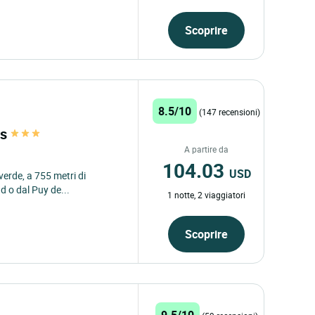
Scoprire
8.5/10
(147 recensioni)
ts
A partire da
104.03
USD
verde, a 755 metri di
d o dal Puy de...
1 notte, 2 viaggiatori
Scoprire
9.5/10