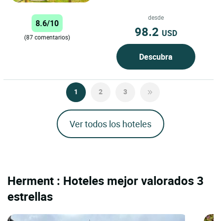
en Ussel, en el corazón de Haute-
Corrèze, en un entorno...
desde
8.6/10
98.2
USD
(87 comentarios)
Descubra
1
2
3
Ver todos los hoteles
Herment : Hoteles mejor valorados 3
estrellas