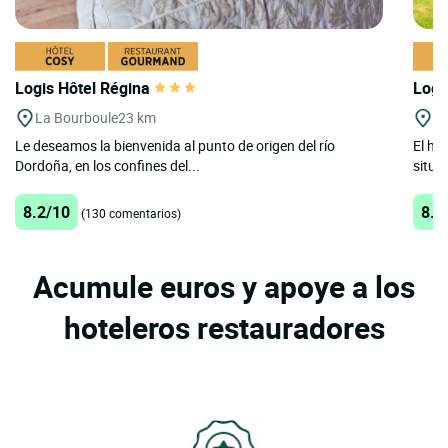
Logis Hôtel Régina
Logi
La Bourboule
23 km
Us
Le deseamos la bienvenida al punto de origen del río
El ho
Dordoña, en los confines del...
situa
8.2/10
8.6
(130 comentarios)
Acumule euros y apoye a los
hoteleros restauradores