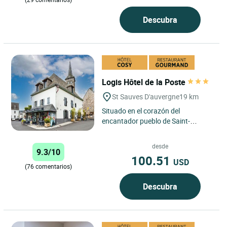
Descubra
Logis Hôtel de la Poste
St Sauves D'auvergne
19 km
Situado en el corazón del
encantador pueblo de Saint-
Sauves-d'Auvergne, a tan solo unos
minutos de las famosas
desde
9.3/10
estaciones...
100.51
USD
(76 comentarios)
Descubra