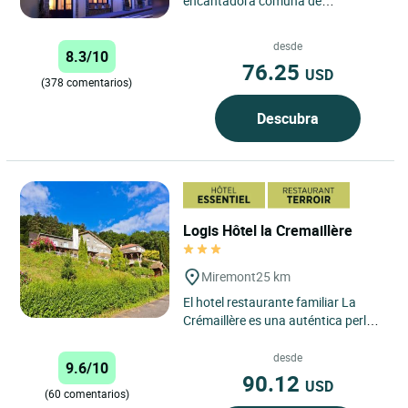
encantadora comuna de
Pontgibaud, el Logis Hôtel de la
Poste ofrece a los viajeros una
desde
8.3/10
auténtica...
76.25
USD
(378 comentarios)
Descubra
Logis Hôtel la Cremaillère
Miremont
25 km
El hotel restaurante familiar La
Crémaillère es una auténtica perla
situada en el valle clasificado
Natura 2000, en el...
desde
9.6/10
90.12
USD
(60 comentarios)