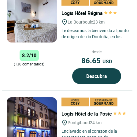
Logis Hôtel Régina
La Bourboule
23 km
Le deseamos la bienvenida al punto
de origen del río Dordoña, en los
confines del macizo de los Monts-
Dore, protegido en...
desde
8.2/10
86.65
USD
(130 comentarios)
Descubra
Logis Hôtel de la Poste
Pontgibaud
24 km
Enclavado en el corazón de la