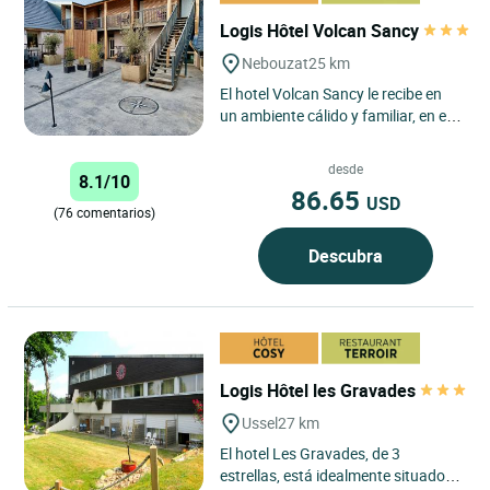
Logis Hôtel Volcan Sancy
Nebouzat
25 km
El hotel Volcan Sancy le recibe en
un ambiente cálido y familiar, en el
corazón del parque regional de los
volcanes de...
desde
8.1/10
86.65
USD
(76 comentarios)
Descubra
Logis Hôtel les Gravades
Ussel
27 km
El hotel Les Gravades, de 3
estrellas, está idealmente situado