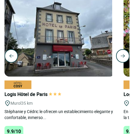
Logis Hôtel de Paris
Logi
Murol
35 km
Mo
Stéphanie y Cédric le ofrecen un establecimiento elegante y
En Mo
confortable, inmerso...
la tap
9.9/10
9.7