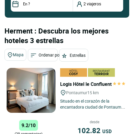
Herment : Descubra los mejores
hoteles 3 estrellas
Mapa
Ordenar por
Estrellas
Logis Hôtel le Confluent
Pontaumur
15 km
Situado en el corazón de la
encantadora ciudad de Pontaumur,
el Logis Hôtel le Confluent es una
auténtica joya enclavada...
desde
9.2/10
102.82
USD
(29 comentarios)