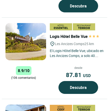
Descubra
Logis Hôtel Belle Vue
Les Ancizes Comps
25 km
El Logis Hôtel Belle Vue, ubicado en
Les Ancizes Comps, a solo 40
minutos de Clermont-Ferrand, es un
destino ideal para...
desde
8.9/10
87.81
USD
(106 comentarios)
Descubra