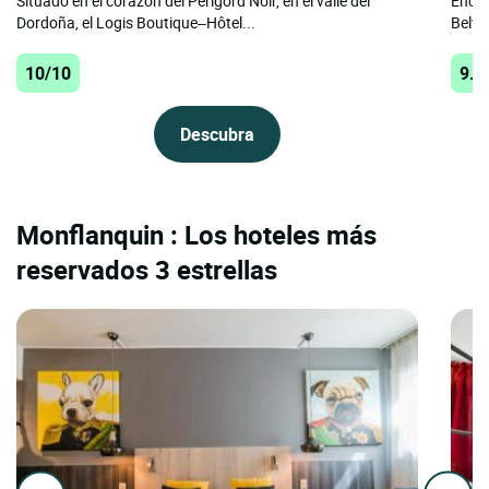
Situado en el corazón del Périgord Noir, en el valle del
Encla
Dordoña, el Logis Boutique–Hôtel...
Belvès
10/10
9.8
Descubra
Monflanquin : Los hoteles más
reservados 3 estrellas