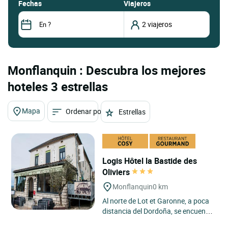
fechas
Viajeros
Monflanquin : Descubra los mejores
hoteles 3 estrellas
Mapa
Ordenar por
Estrellas
Logis Hôtel la Bastide des
Oliviers
Monflanquin
0 km
Al norte de Lot et Garonne, a poca
distancia del Dordoña, se encuentra
el pueblo-plaza fuerte de