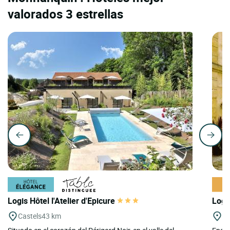
valorados 3 estrellas
Logis Hôtel l'Atelier d'Epicure
Logi
Castels
43 km
Be