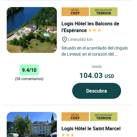
Logis Hôtel les Balcons de
l'Espérance
Limeuil
40 km
Situado en el acantilado del cíngulo
de Limeuil, en el corazón del
Périgord Noir con una vista
panorámica de uno de los...
desde
9.4/10
104.03
USD
(58 comentarios)
Descubra
Logis Hôtel le Saint Marcel