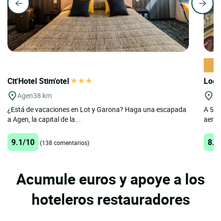
Cit'Hotel Stim'otel
Logi
Agen
38 km
Be
¿Está de vacaciones en Lot y Garona? Haga una escapada
A 5 m
a Agen, la capital de la...
aerop
9.1/10
8.5
(138 comentarios)
Acumule euros y apoye a los
hoteleros restauradores