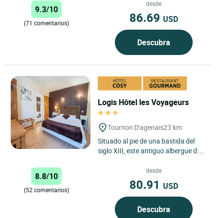
Monflanquin, catalogado...
desde
9.3/10
86.69
USD
(71 comentarios)
Descubra
Logis Hôtel les Voyageurs
Tournon D'agenais
23 km
Situado al pie de una bastida del
siglo XIII, este antiguo albergue de
diligencias lo acoge para hacerle
degustar sus productos...
desde
8.8/10
80.91
USD
(52 comentarios)
Descubra