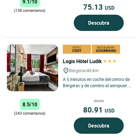
9.1/10
75.13
USD
(138 comentarios)
Descubra
Logis Hôtel Ludik
Bergerac
40 km
A 5 minutos en coche del centro de
Bergerac y de camino al aeropuerto
de Dordoña-Périgord, a sólo 3
minutos del hotel,...
desde
8.5/10
80.91
USD
(243 comentarios)
Descubra