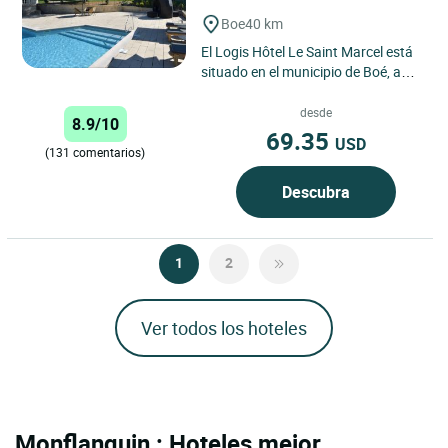
Boe
40 km
El Logis Hôtel Le Saint Marcel está
situado en el municipio de Boé, a
solo 6 kilómetros de Agen.
Idealmente ubicado...
desde
8.9/10
69.35
USD
(131 comentarios)
Descubra
1
2
Ver todos los hoteles
Monflanquin : Hoteles mejor