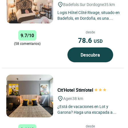
Badefols Sur Dordogne
35 km
Logis Hôtel Côté Rivage, situado en
Badefols, en Dordoña, es una
verdadera perla situada entre el
Périgord Noir y el...
desde
9.7/10
78.6
USD
(58 comentarios)
Descubra
Cit'Hotel Stim'otel
Agen
38 km
¿Está de vacaciones en Lot y
Garona? Haga una escapada a
Agen, la capital de la región,
reservando una estancia en el...
desde