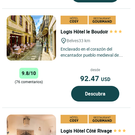
Logis Hôtel le Boudoir
Belves
33 km
Enclavado en el corazón del
encantador pueblo medieval de
Belvès, el Logis Hôtel Le Boudoir
ofrece un apacible refugio...
desde
9.8/10
92.47
USD
(76 comentarios)
Descubra
Logis Hôtel Côté Rivage