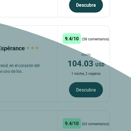
Descubra
9.4/10
(58 comentarios)
'Espérance
desde
104.03
USD
euil, en el corazón del
 uno de los...
1 noche, 2 viajeros
Descubra
9.4/10
(63 comentarios)