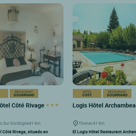
ôtel Côté Rivage
Logis Hôtel Archambe
s Sur Dordogne
41 km
Thonac
41 km
l Côté Rivage, situado en
El Logis Hôtel Restaurant Arch