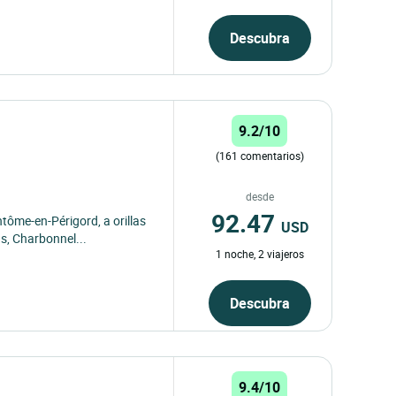
Descubra
9.2/10
(161 comentarios)
desde
92.47
tôme-en-Périgord, a orillas
USD
as, Charbonnel...
1 noche, 2 viajeros
Descubra
9.4/10