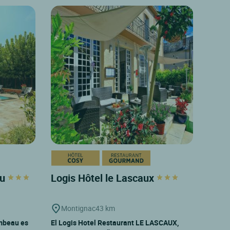
au
Logis Hôtel le Lascaux
Montignac
43 km
ambeau es
El Logis Hotel Restaurant LE LASCAUX,