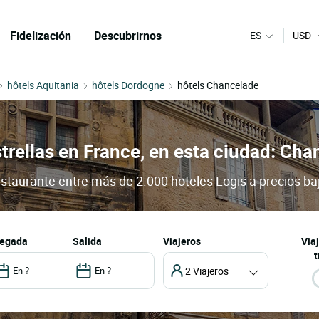
Fidelización
Descubrirnos
ES
USD
hôtels Aquitania
hôtels Dordogne
hôtels Chancelade
strellas en France, en esta ciudad: Ch
estaurante entre más de 2.000 hoteles Logis a precios ba
llegada
salida
Viajeros
Via
t
2 Viajeros