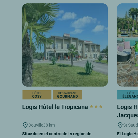
Logis Hôtel le Tropicana
Logis H
Jacqu
Douville
38 km
St Saud
Situado en el centro de la región de
El Logis H