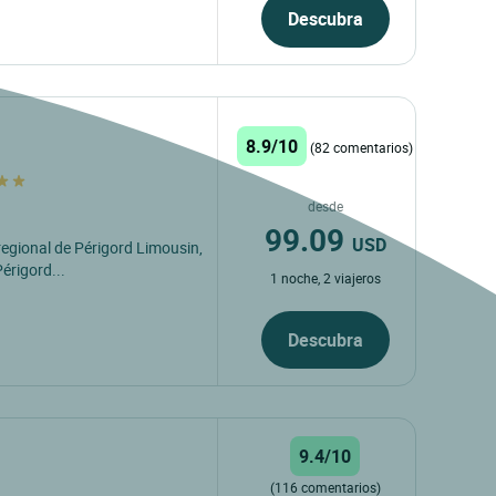
Descubra
8.9/10
(82 comentarios)
desde
99.09
USD
regional de Périgord Limousin,
Périgord...
1 noche, 2 viajeros
Descubra
9.4/10
(116 comentarios)