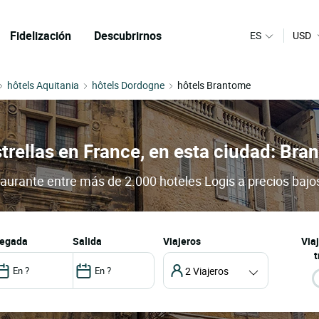
Fidelización
Descubrirnos
ES
USD
hôtels Aquitania
hôtels Dordogne
hôtels Brantome
strellas en France, en esta ciudad: Br
taurante entre más de 2.000 hoteles Logis a precios bajo
llegada
salida
Viajeros
Via
t
2 Viajeros