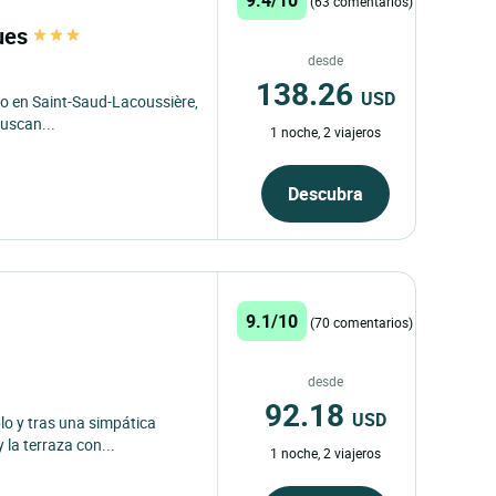
(63 comentarios)
ques
desde
138.26
USD
do en Saint-Saud-Lacoussière,
buscan...
1 noche, 2 viajeros
Descubra
9.1/10
(70 comentarios)
desde
92.18
USD
lo y tras una simpática
la terraza con...
1 noche, 2 viajeros