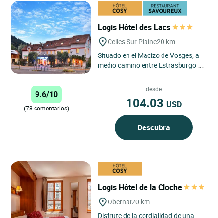
Logis Hôtel des Lacs
Celles Sur Plaine
20 km
Situado en el Macizo de Vosges, a
medio camino entre Estrasburgo y
Nancy, el Hotel-Restaurante des
Lacs es un hotel de encanto...
desde
9.6/10
104.03
USD
(78 comentarios)
Descubra
Logis Hôtel de la Cloche
Obernai
20 km
Disfrute de la cordialidad de una