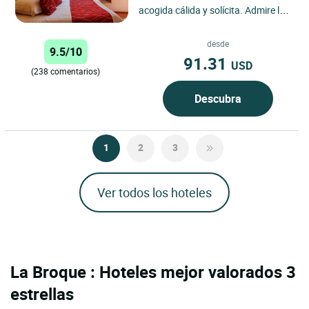
acogida cálida y solícita. Admire las
pinturas originales de Spindler, la
belleza de...
desde
9.5/10
91.31
USD
(238 comentarios)
Descubra
1
2
3
Ver todos los hoteles
La Broque : Hoteles mejor valorados 3
estrellas