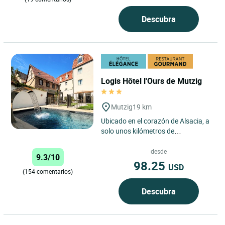
Descubra
Logis Hôtel l'Ours de Mutzig
Mutzig
19 km
Ubicado en el corazón de Alsacia, a
solo unos kilómetros de
Estrasburgo, el Logis Hôtel l’Ours
de Mutzig le da la bienvenida...
desde
9.3/10
98.25
USD
(154 comentarios)
Descubra