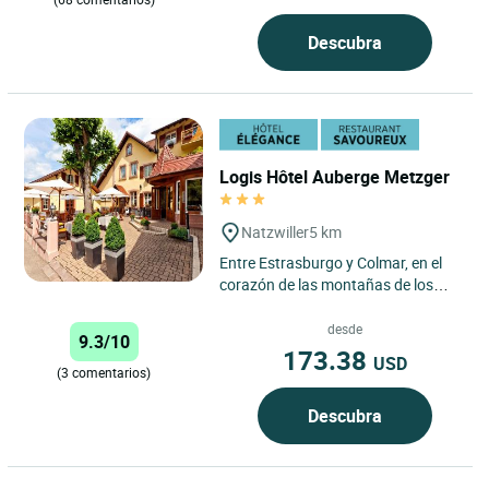
Descubra
Logis Hôtel Auberge Metzger
Natzwiller
5 km
Entre Estrasburgo y Colmar, en el
corazón de las montañas de los
Vosgos, regálese una encantadora
parada en el Hôtel...
desde
9.3/10
173.38
USD
(3 comentarios)
Descubra