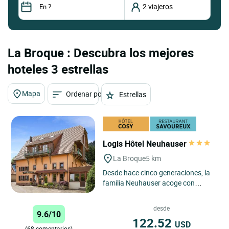
La Broque : Descubra los mejores
hoteles 3 estrellas
Mapa
Ordenar por
Estrellas
Logis Hôtel Neuhauser
La Broque
5 km
Desde hace cinco generaciones, la
familia Neuhauser acoge con
calidez y consideración a viajeros y
turistas en busca de...
desde
9.6/10
122.52
USD
(68 comentarios)