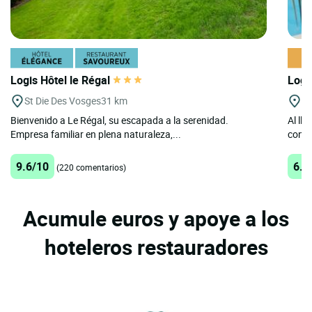
Logis Hôtel le Régal
Logi
St Die Des Vosges
31 km
Ec
Bienvenido a Le Régal, su escapada a la serenidad.
Al ll
Empresa familiar en plena naturaleza,...
con e
9.6/10
6.8
(220 comentarios)
Acumule euros y apoye a los
hoteleros restauradores