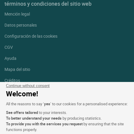
términos y condiciones del sitio web
Mención legal
Datos personales
Configuración de las cookies
CGV
Ayuda
Mapa del sitio
Créditos
fotografías
Continue without consent
Welcome!
Síguenos
All the reasons to say ‘
yes
’ to our cookies for a personalised experience:
Facebook
Instagram
See offers tailored
to your interests.
To better understand your needs
by producing statistics.
Linkedin
To provide you with the services you request
by ensuring that the site
functions properly.