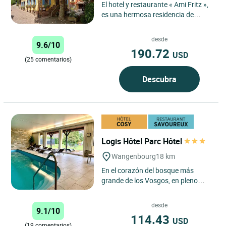
El hotel y restaurante « Ami Fritz »,
es una hermosa residencia de
piedra tallada del siglo XVIII,
situado cerca del Mont...
desde
9.6/10
190.72
USD
(25 comentarios)
Descubra
Logis Hôtel Parc Hôtel
Wangenbourg
18 km
En el corazón del bosque más
grande de los Vosgos, en pleno
corazón de Alsacia, esta casa
familiar de la estación pintoresca...
desde
9.1/10
114.43
USD
(19 comentarios)