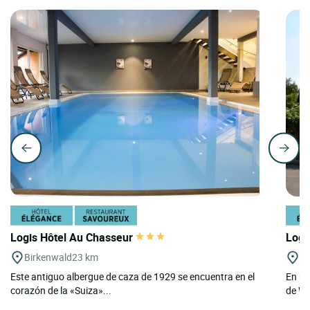
Logis Hôtel Au Chasseur
Logi
Birkenwald
23 km
La
Este antiguo albergue de caza de 1929 se encuentra en el
En un
corazón de la «Suiza»...
de We