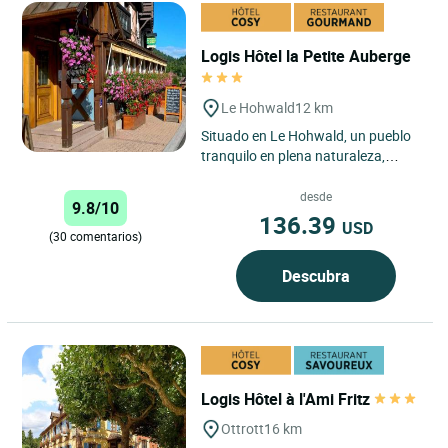
Logis Hôtel la Petite Auberge
Le Hohwald
12 km
Situado en Le Hohwald, un pueblo
tranquilo en plena naturaleza,
perfecto para pasear tanto a pie
como en mountain bike (cascada,...
desde
9.8/10
136.39
USD
(30 comentarios)
Descubra
Logis Hôtel à l'Ami Fritz
Ottrott
16 km