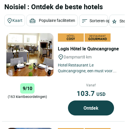
Noisiel : Ontdek de beste hotels
Kaart
Populaire faciliteiten
Sorteren op
Sterr
Logis Hôtel le Quincangrogne
Dampmart
8 km
Hotel Restaurant Le
Quincangrogne, een must voor
fijnproevers in de regio Seine et
Marne, werd in 2016 herboren na
Vanaf
9/10
35 jaar...
103.7
USD
(163 klantbeoordelingen)
Ontdek