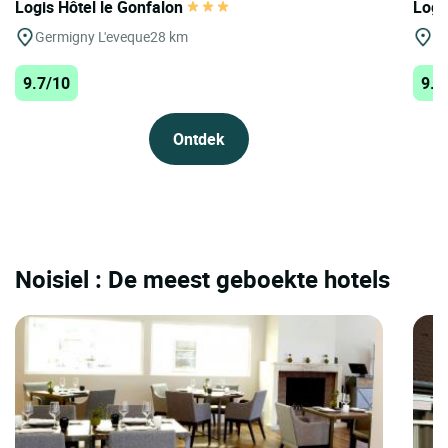
Logis Hôtel le Gonfalon
Logi
Germigny L'eveque
28 km
St
9.7/10
9.7
Ontdek
Noisiel : De meest geboekte hotels