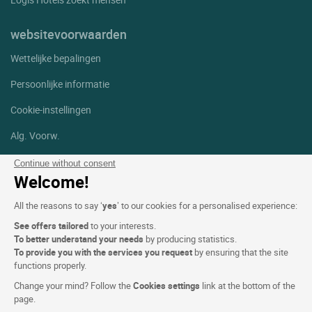
websitevoorwaarden
Wettelijke bepalingen
Persoonlijke informatie
Cookie-instellingen
Alg. Voorw.
Help
Continue without consent
Welcome!
Sitemap
All the reasons to say ‘
yes
’ to our cookies for a personalised experience:
Foto's
See offers tailored
to your interests.
To better understand your needs
by producing statistics.
Volg ons
To provide you with the services you request
by ensuring that the site
Facebook
Instagram
functions properly.
Change your mind? Follow the
Cookies settings
link at the bottom of the
Linkedin
page.