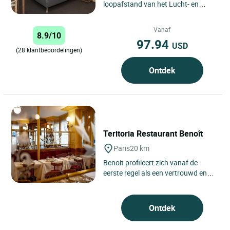
loopafstand van het Lucht- en
Ruimtevaartmuseum (museum,
Expo Park en luchthaven), 10
Vanaf
8.9/10
minuten...
97.94
USD
(28 klantbeoordelingen)
Ontdek
Teritoria Restaurant Benoît
Paris
20 km
Benoit profileert zich vanaf de
eerste regel als een vertrouwd en
levendig adres, belichaamd door
het restaurant van Teritoria...
Ontdek