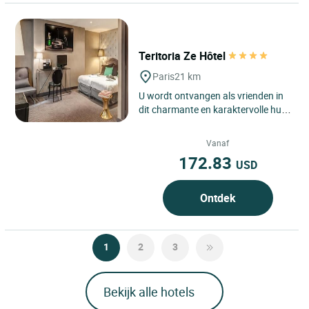
Teritoria Ze Hôtel
Paris
21 km
U wordt ontvangen als vrienden in
dit charmante en karaktervolle huis,
waar elke kamer anders is en haar
eigen verrassing...
Vanaf
172.83
USD
Ontdek
1
2
3
Bekijk alle hotels