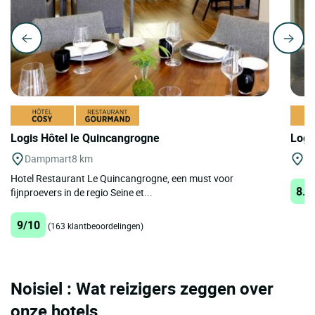
Logis Hôtel le Quincangrogne
Logi
Dampmart
8 km
Vi
Hotel Restaurant Le Quincangrogne, een must voor
8.9
fijnproevers in de regio Seine et...
9/10
(163 klantbeoordelingen)
Noisiel : Wat reizigers zeggen over
onze hotels