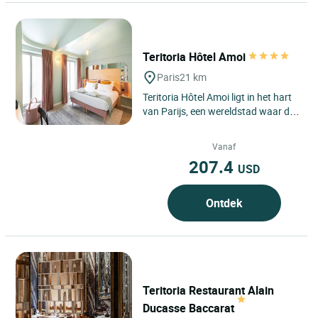
Teritoria Hôtel Amoi
Paris
21 km
Teritoria Hôtel Amoi ligt in het hart
van Parijs, een wereldstad waar de
kunst van het leven op elke
straathoek voelbaar...
Vanaf
207.4
USD
Ontdek
Teritoria Restaurant Alain
Ducasse Baccarat