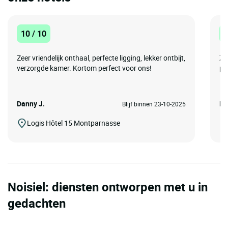
10 / 10
1
Zeer vriendelijk onthaal, perfecte ligging, lekker ontbijt,
Zé
verzorgde kamer. Kortom perfect voor ons!
pe
Danny J.
Ma
Blijf binnen 23-10-2025
Logis Hôtel 15 Montparnasse
Noisiel: diensten ontworpen met u in
gedachten