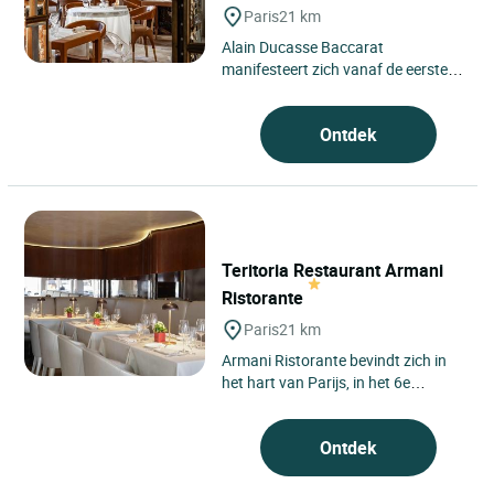
Paris
21 km
Alain Ducasse Baccarat
manifesteert zich vanaf de eerste
regel als een bijzondere plek in het
hart van het 16e arrondissement...
Ontdek
Teritoria Restaurant Armani
Ristorante
Paris
21 km
Armani Ristorante bevindt zich in
het hart van Parijs, in het 6e
arrondissement, op enkele stappen
van Saint-Germain-des-Prés,...
Ontdek