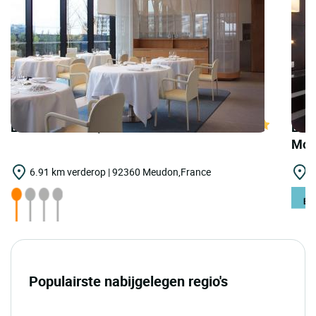
LOGIS HOTELS | Teritoria Restaurant Adour
LOGI
Mon
6.91 km verderop | 92360 Meudon,France
1
Populairste nabijgelegen regio's