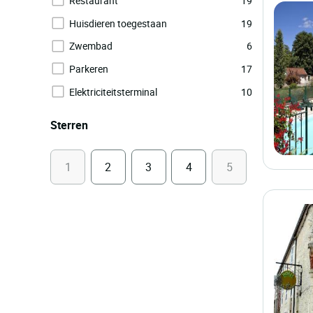
Restaurant
19
Huisdieren toegestaan
19
Zwembad
6
Parkeren
17
Elektriciteitsterminal
10
Sterren
1
2
3
4
5