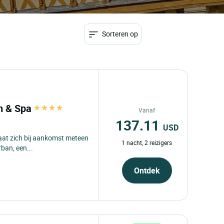
Sorteren op
an & Spa
Vanaf
137.11
USD
aat zich bij aankomst meteen
1 nacht, 2 reizigers
ban, een...
Ontdek