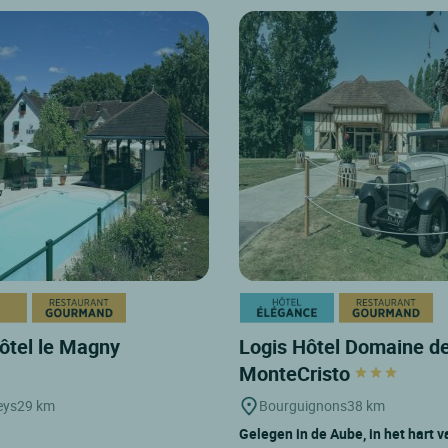
ôtel le Magny
Logis Hôtel Domaine d
MonteCristo
eys
29 km
Bourguignons
38 km
Gelegen in de Aube, in het hart v