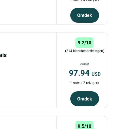
Ontdek
9.2/10
(214 klantbeoordelingen)
lais
Vanaf
97.94
USD
1 nacht, 2 reizigers
Ontdek
9.5/10