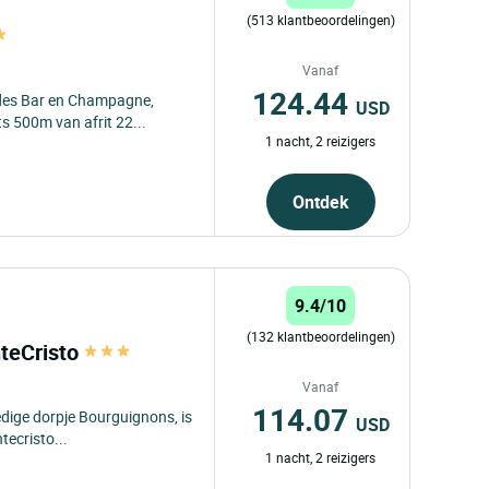
(513 klantbeoordelingen)
Vanaf
124.44
 des Bar en Champagne,
USD
s 500m van afrit 22...
1 nacht, 2 reizigers
Ontdek
9.4/10
(132 klantbeoordelingen)
teCristo
Vanaf
114.07
edige dorpje Bourguignons, is
USD
ecristo...
1 nacht, 2 reizigers