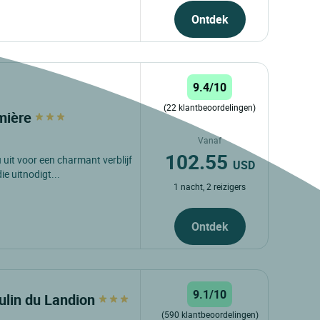
Ontdek
9.4/10
(22 klantbeoordelingen)
umière
Vanaf
102.55
 uit voor een charmant verblijf
USD
ie uitnodigt...
1 nacht, 2 reizigers
Ontdek
9.1/10
ulin du Landion
(590 klantbeoordelingen)