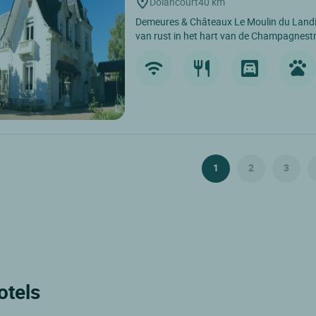
Dolancourt
40 km
Demeures & Châteaux Le Moulin du Landi
van rust in het hart van de Champagnestr
1
2
3
otels