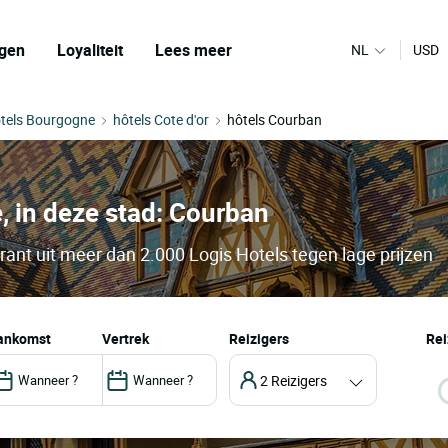
gen
Loyaliteit
Lees meer
NL
USD
tels Bourgogne
hôtels Cote d'or
hôtels Courban
, in deze stad: Courban
rant uit meer dan 2.000 Logis Hotels tegen lage prijzen
aankomst
vertrek
Reizigers
Rei
2 Reizigers