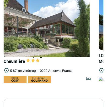
LOGIS HOTELS | Logis Hostellerie de la
LOG
Chaumière
Mou
5.87 km verderop | 10200 Arsonval,France
7