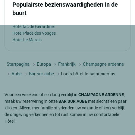
Populairste bezienswaardigheden in de
buurt
Hotel lac de Gérardmer
Hotel Place des Vosges
Hotel Le Marais
Startpagina
Europa
Frankrijk
Champagne ardenne
Aube
Bar sur aube
Logis hôtel le saint-nicolas
Voor een weekend of een lang verblijf in
CHAMPAGNE ARDENNE
,
maak uw reservering in onze
BAR SUR AUBE
met slechts een paar
klikken. Alleen, met familie of vrienden uw vakantie of kort verblijf,
de omgeving verkennen en tot rust komen in uw comfortabele
Hôtel.